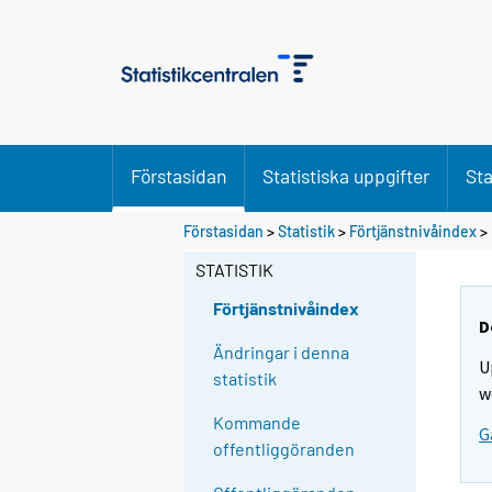
Förstasidan
Statistiska uppgifter
Sta
Förstasidan
>
Statistik
>
Förtjänstnivåindex
>
STATISTIK
Förtjänstnivåindex
D
Ändringar i denna
U
statistik
w
Kommande
G
offentliggöranden