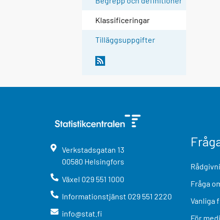
Begrepp och definitioner
Klassificeringar
Tilläggsuppgifter
Fråg
Verkstadsgatan
13
00580
Helsingfors
Rådgivni
Växel
029 551 1000
Fråga om
Informationstjänst
029 551 2220
Vanliga 
info@stat.fi
För med