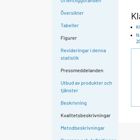
Offentliggöranden
Översikter
Kl
Tabeller
K
N
Figurer
2
Revideringar i denna
statistik
Pressmeddelanden
Utbud av produkter och
tjänster
Beskrivning
Kvalitetsbeskrivningar
Metodbeskrivningar