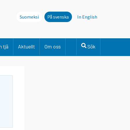
Suomeksi
På svenska
In English
 tjä
Aktuellt
Om oss
Sök