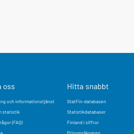
a oss
Hitta snabbt
ng och informationstjänst
StatFin-databasen
 statistik
Statistikdatabaser
frågor (FAQ)
Finland i siffror
ia
Prisomräknaren