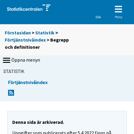
Meny
Sök
Förstasidan
>
Statistik
>
Förtjänstnivåindex
> Begrepp
och definitioner
Öppna menyn
STATISTIK
Förtjänstnivåindex
Denna sida är arkiverad.
Uppgifter som publicerats efter 5.4.2022 finns på