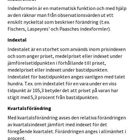
Indexformeln är en matematisk funktion och med hjälp
av den räknar man från observationsvärden ut ett
enskilt nyckeltal som beskriver förändring (t.ex.
Fischers, Laspeyres' och Paasches indexformler).
Indextal
Indextalet är en storhet som används inom prisindexen
och som anger priset, medelpriset eller indexet under
jämförelsetidpunkten i förhållande till priset,
medelpriset eller indexet under bastidpunkten.
Indextalet för bastidpunkten anges vanligen med talet
hundra. T.ex. om indextalet för en vara under en viss
tidpunkt är 105,3 betyder det att priset på varan har
stigit med 5,3 procent från bastidpunkten.
Kvartalsförändring
Med kvartalsförändring avses den relativa förändringen
av kvartalsindexet jämfört med indexet för det
föregående kvartalet. Förändringen anges i allmänhet i
procent.