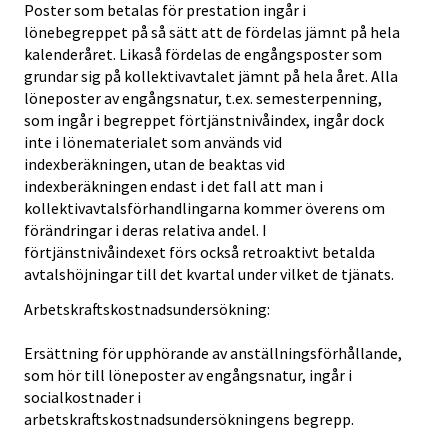
Poster som betalas för prestation ingår i
lönebegreppet på så sätt att de fördelas jämnt på hela
kalenderåret. Likaså fördelas de engångsposter som
grundar sig på kollektivavtalet jämnt på hela året. Alla
löneposter av engångsnatur, t.ex. semesterpenning,
som ingår i begreppet förtjänstnivåindex, ingår dock
inte i lönematerialet som används vid
indexberäkningen, utan de beaktas vid
indexberäkningen endast i det fall att man i
kollektivavtalsförhandlingarna kommer överens om
förändringar i deras relativa andel. I
förtjänstnivåindexet förs också retroaktivt betalda
avtalshöjningar till det kvartal under vilket de tjänats.
Arbetskraftskostnadsundersökning:
Ersättning för upphörande av anställningsförhållande,
som hör till löneposter av engångsnatur, ingår i
socialkostnader i
arbetskraftskostnadsundersökningens begrepp.