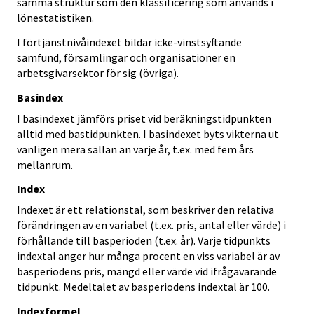
samma struktur som den klassificering som används i
lönestatistiken.
I förtjänstnivåindexet bildar icke-vinstsyftande
samfund, församlingar och organisationer en
arbetsgivarsektor för sig (övriga).
Basindex
I basindexet jämförs priset vid beräkningstidpunkten
alltid med bastidpunkten. I basindexet byts vikterna ut
vanligen mera sällan än varje år, t.ex. med fem års
mellanrum.
Index
Indexet är ett relationstal, som beskriver den relativa
förändringen av en variabel (t.ex. pris, antal eller värde) i
förhållande till basperioden (t.ex. år). Varje tidpunkts
indextal anger hur många procent en viss variabel är av
basperiodens pris, mängd eller värde vid ifrågavarande
tidpunkt. Medeltalet av basperiodens indextal är 100.
Indexformel