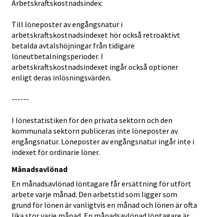
Arbetskraftskostnadsindex:
Till löneposter av engångsnatur i
arbetskraftskostnadsindexet hör också retroaktivt
betalda avtalshöjningar från tidigare
löneutbetalningsperioder. I
arbetskraftskostnadsindexet ingår också optioner
enligt deras inlösningsvärden.
------
I lönestatistiken för den privata sektorn och den
kommunala sektorn publiceras inte löneposter av
engångsnatur. Löneposter av engångsnatur ingår inte i
indexet för ordinarie löner.
Månadsavlönad
En månadsavlönad löntagare får ersättning för utfört
arbete varje månad. Den arbetstid som ligger som
grund för lönen är vanligtvis en månad och lönen är ofta
lika stor varje månad. En månadsavlönad löntagare är