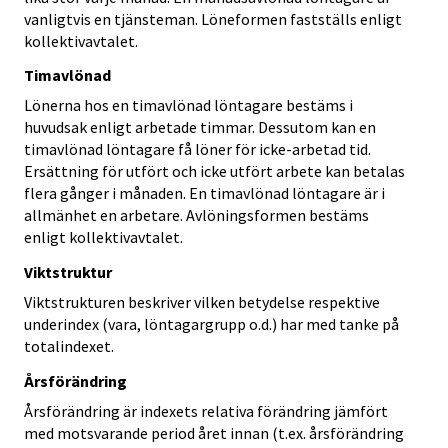
vanligtvis en tjänsteman. Löneformen fastställs enligt
kollektivavtalet.
Timavlönad
Lönerna hos en timavlönad löntagare bestäms i
huvudsak enligt arbetade timmar. Dessutom kan en
timavlönad löntagare få löner för icke-arbetad tid.
Ersättning för utfört och icke utfört arbete kan betalas
flera gånger i månaden. En timavlönad löntagare är i
allmänhet en arbetare. Avlöningsformen bestäms
enligt kollektivavtalet.
Viktstruktur
Viktstrukturen beskriver vilken betydelse respektive
underindex (vara, löntagargrupp o.d.) har med tanke på
totalindexet.
Årsförändring
Årsförändring är indexets relativa förändring jämfört
med motsvarande period året innan (t.ex. årsförändring