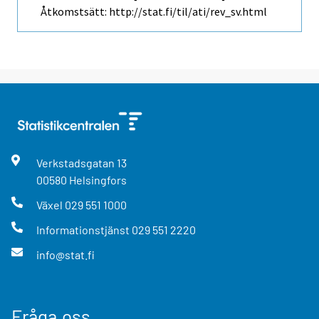
Åtkomstsätt: http://stat.fi/til/ati/rev_sv.html
Verkstadsgatan
13
00580
Helsingfors
Växel
029 551 1000
Informationstjänst
029 551 2220
info@stat.fi
Fråga oss