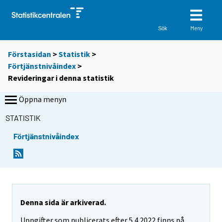
Meny
Sök
Förstasidan
>
Statistik
>
Förtjänstnivåindex
>
Revideringar i denna statistik
Öppna menyn
STATISTIK
Förtjänstnivåindex
Denna sida är arkiverad.
Uppgifter som publicerats efter 5.4.2022 finns på