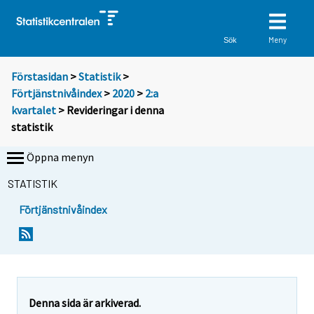
Meny
Sök
Förstasidan
>
Statistik
>
Förtjänstnivåindex
>
2020
>
2:a
kvartalet
> Revideringar i denna
statistik
Öppna menyn
STATISTIK
Förtjänstnivåindex
Denna sida är arkiverad.