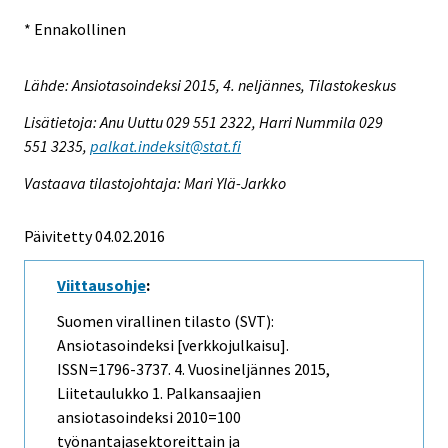
* Ennakollinen
Lähde: Ansiotasoindeksi 2015, 4. neljännes, Tilastokeskus
Lisätietoja: Anu Uuttu 029 551 2322, Harri Nummila 029
551 3235,
palkat.indeksit@stat.fi
Vastaava tilastojohtaja: Mari Ylä-Jarkko
Päivitetty 04.02.2016
Viittausohje
:
Suomen virallinen tilasto (SVT):
Ansiotasoindeksi [verkkojulkaisu].
ISSN=1796-3737.
4. Vuosineljännes
2015,
Liitetaulukko 1. Palkansaajien
ansiotasoindeksi 2010=100
työnantajasektoreittain ja