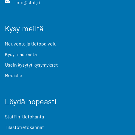
info@stat.fi
Kysy meiltä
Neuvonta ja tietopalvelu
Kysy tilastoista
Usein kysytyt kysymykset
Medialle
Löydä nopeasti
StatFin-tietokanta
Tilastotietokannat