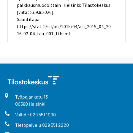
palkkausmuodoittain . Helsinki: Tilastokeskus
[viitattu: 9.8.2026].
Saantitapa:
https://stat.fi/til/ati/2015/04/ati_2015_04_20
16-02-04_tau_001_fi.html
Työpajankatu
13
00580
Helsinki
Vaihde
029 551 1000
Tietopalvelu
029 551 2220