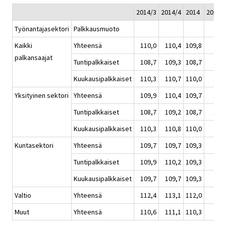
2014/3
2014/4
2014
2015/
Työnantajasektori
Palkkausmuoto
Kaikki
Yhteensä
110,0
110,4
109,8
110
palkansaajat
Tuntipalkkaiset
108,7
109,3
108,7
109
Kuukausipalkkaiset
110,3
110,7
110,0
111
Yksityinen sektori
Yhteensä
109,9
110,4
109,7
110
Tuntipalkkaiset
108,7
109,2
108,7
109
Kuukausipalkkaiset
110,3
110,8
110,0
111
Kuntasektori
Yhteensä
109,7
109,7
109,3
109
Tuntipalkkaiset
109,9
110,2
109,3
110
Kuukausipalkkaiset
109,7
109,7
109,3
109
Valtio
Yhteensä
112,4
113,1
112,0
113
Muut
Yhteensä
110,6
111,1
110,3
111