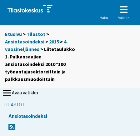
Valikko
Haku
Etusivu
>
Tilastot
>
Ansiotasoindeksi
>
2015
>
4.
vuosineljännes
> Liitetaulukko
1. Palkansaajien
ansiotasoindeksi 2010=100
työnantajasektoreittain ja
palkkausmuodoittain
Avaa valikko
TILASTOT
Ansiotasoindeksi