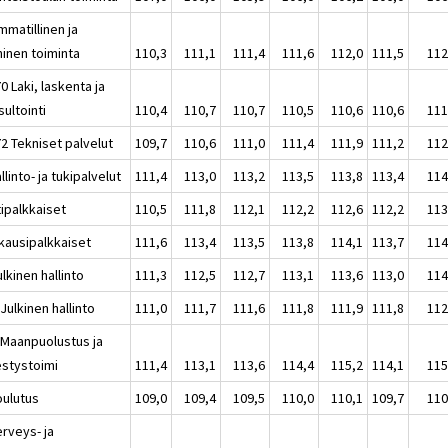
mmatillinen ja
ninen toiminta
110,3
111,1
111,4
111,6
112,0
111,5
112
0 Laki, laskenta ja
ultointi
110,4
110,7
110,7
110,5
110,6
110,6
111
2 Tekniset palvelut
109,7
110,6
111,0
111,4
111,9
111,2
112
llinto- ja tukipalvelut
111,4
113,0
113,2
113,5
113,8
113,4
114
tipalkkaiset
110,5
111,8
112,1
112,2
112,6
112,2
113
kausipalkkaiset
111,6
113,4
113,5
113,8
114,1
113,7
114
lkinen hallinto
111,3
112,5
112,7
113,1
113,6
113,0
114
Julkinen hallinto
111,0
111,7
111,6
111,8
111,9
111,8
112
 Maanpuolustus ja
estystoimi
111,4
113,1
113,6
114,4
115,2
114,1
115
oulutus
109,0
109,4
109,5
110,0
110,1
109,7
110
erveys- ja