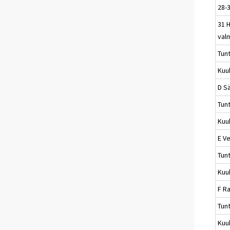
28-3
31 
val
Tun
Kuu
D S
Tun
Kuu
E Ve
Tun
Kuu
F R
Tun
Kuu