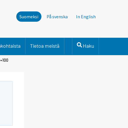
Suomeksi
På svenska
In English
nkohtaista
Tietoa meistä
Haku
0=100