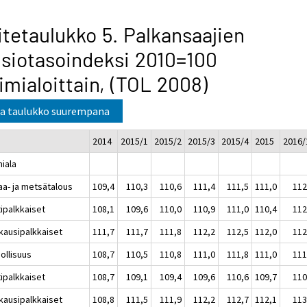
itetaulukko 5. Palkansaajien
siotasoindeksi 2010=100
imialoittain, (TOL 2008)
a taulukko suurempana
2014
2015/1
2015/2
2015/3
2015/4
2015
2016/
miala
aa- ja metsätalous
109,4
110,3
110,6
111,4
111,5
111,0
112
tipalkkaiset
108,1
109,6
110,0
110,9
111,0
110,4
112
kausipalkkaiset
111,7
111,7
111,8
112,2
112,5
112,0
112
ollisuus
108,7
110,5
110,8
111,0
111,8
111,0
111
tipalkkaiset
108,7
109,1
109,4
109,6
110,6
109,7
110
kausipalkkaiset
108,8
111,5
111,9
112,2
112,7
112,1
113