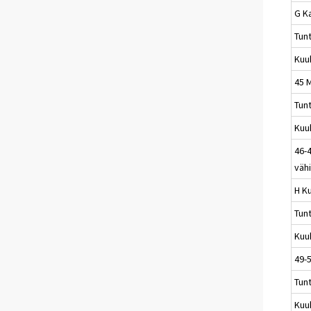
G K
Tun
Kuu
45 
Tun
Kuu
46-4
väh
H Ku
Tun
Kuu
49-5
Tun
Kuu