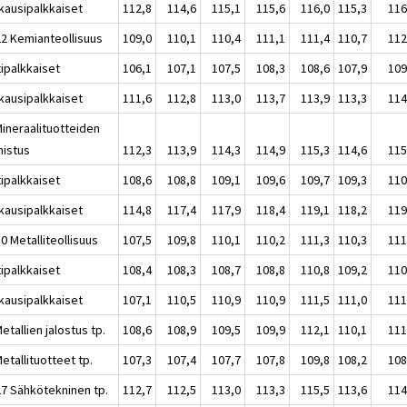
kausipalkkaiset
112,8
114,6
115,1
115,6
116,0
115,3
116
22 Kemianteollisuus
109,0
110,1
110,4
111,1
111,4
110,7
112
tipalkkaiset
106,1
107,1
107,5
108,3
108,6
107,9
109
kausipalkkaiset
111,6
112,8
113,0
113,7
113,9
113,3
114
Mineraalituotteiden
mistus
112,3
113,9
114,3
114,9
115,3
114,6
115
tipalkkaiset
108,6
108,8
109,1
109,6
109,7
109,3
110
kausipalkkaiset
114,8
117,4
117,9
118,4
119,1
118,2
119
0 Metalliteollisuus
107,5
109,8
110,1
110,2
111,3
110,3
111
tipalkkaiset
108,4
108,3
108,7
108,8
110,8
109,2
110
kausipalkkaiset
107,1
110,5
110,9
110,9
111,5
111,0
111
etallien jalostus tp.
108,6
108,9
109,5
109,9
112,1
110,1
111
etallituotteet tp.
107,3
107,4
107,7
107,8
109,8
108,2
108
27 Sähkötekninen tp.
112,7
112,5
113,0
113,3
115,5
113,6
114