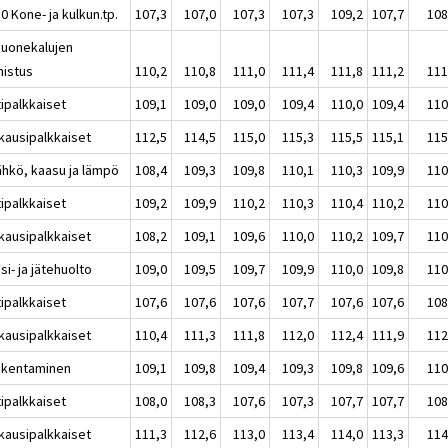
0 Kone- ja kulkun.tp.
107,3
107,0
107,3
107,3
109,2
107,7
108
Huonekalujen
mistus
110,2
110,8
111,0
111,4
111,8
111,2
111
tipalkkaiset
109,1
109,0
109,0
109,4
110,0
109,4
110
kausipalkkaiset
112,5
114,5
115,0
115,3
115,5
115,1
115
ähkö, kaasu ja lämpö
108,4
109,3
109,8
110,1
110,3
109,9
110
tipalkkaiset
109,2
109,9
110,2
110,3
110,4
110,2
110
kausipalkkaiset
108,2
109,1
109,6
110,0
110,2
109,7
110
si- ja jätehuolto
109,0
109,5
109,7
109,9
110,0
109,8
110
tipalkkaiset
107,6
107,6
107,6
107,7
107,6
107,6
108
kausipalkkaiset
110,4
111,3
111,8
112,0
112,4
111,9
112
akentaminen
109,1
109,8
109,4
109,3
109,8
109,6
110
tipalkkaiset
108,0
108,3
107,6
107,3
107,7
107,7
108
kausipalkkaiset
111,3
112,6
113,0
113,4
114,0
113,3
114