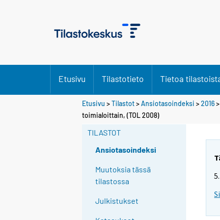
Etusivu
Tilastotieto
Tietoa tilastoist
Etusivu
>
Tilastot
>
Ansiotasoindeksi
>
2016
toimialoittain, (TOL 2008)
TILASTOT
Ansiotasoindeksi
T
Muutoksia tässä
5
tilastossa
S
Julkistukset