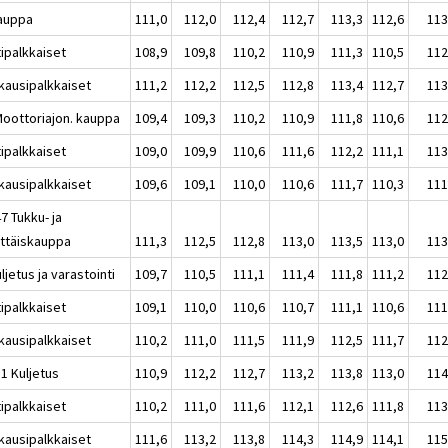
auppa
111,0
112,0
112,4
112,7
113,3
112,6
113
tipalkkaiset
108,9
109,8
110,2
110,9
111,3
110,5
112
kausipalkkaiset
111,2
112,2
112,5
112,8
113,4
112,7
113
Moottoriajon. kauppa
109,4
109,3
110,2
110,9
111,8
110,6
112
tipalkkaiset
109,0
109,9
110,6
111,6
112,2
111,1
113
kausipalkkaiset
109,6
109,1
110,0
110,6
111,7
110,3
111
7 Tukku- ja
ittäiskauppa
111,3
112,5
112,8
113,0
113,5
113,0
113
ljetus ja varastointi
109,7
110,5
111,1
111,4
111,8
111,2
112
tipalkkaiset
109,1
110,0
110,6
110,7
111,1
110,6
111
kausipalkkaiset
110,2
111,0
111,5
111,9
112,5
111,7
112
1 Kuljetus
110,9
112,2
112,7
113,2
113,8
113,0
114
tipalkkaiset
110,2
111,0
111,6
112,1
112,6
111,8
113
kausipalkkaiset
111,6
113,2
113,8
114,3
114,9
114,1
115