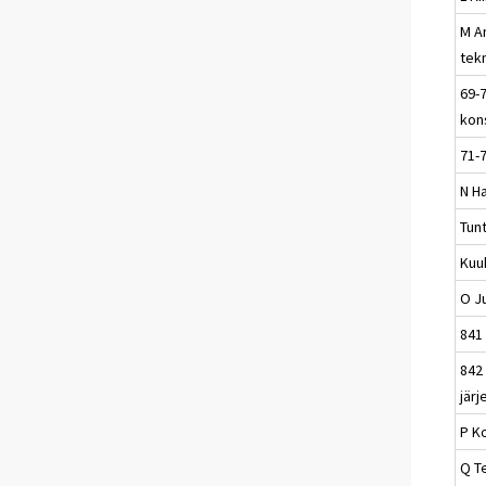
M A
tek
69-7
kons
71-7
N Ha
Tun
Kuu
O Ju
841 
842
järj
P K
Q T