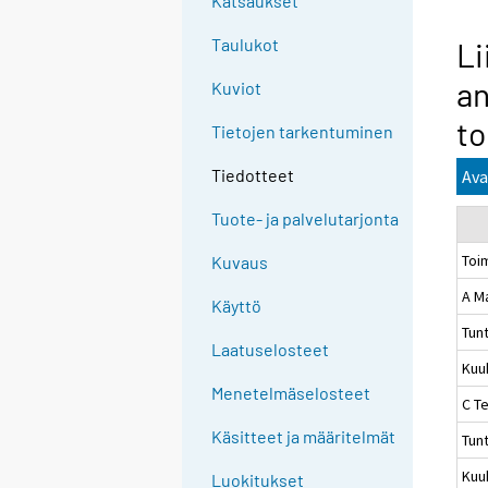
Katsaukset
Taulukot
Li
an
Kuviot
to
Tietojen tarkentuminen
Tiedotteet
Ava
Tuote- ja palvelutarjonta
Toi
Kuvaus
A M
Käyttö
Tun
Laatuselosteet
Kuu
Menetelmäselosteet
C Te
Käsitteet ja määritelmät
Tun
Kuu
Luokitukset