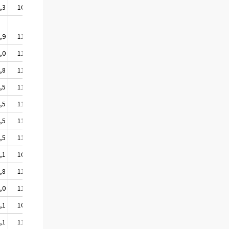
,3
108,4
,9
112,2
,0
110,3
,8
116,2
,5
110,9
,5
110,8
,5
110,9
,5
110,8
,1
108,5
,8
113,1
,0
110,1
,1
107,8
,1
114,6