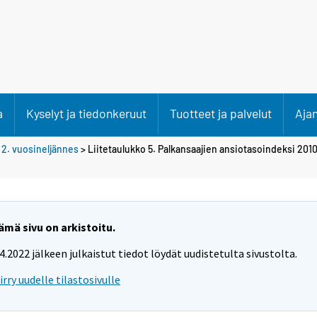
a
Kyselyt ja tiedonkeruut
Tuotteet ja palvelut
Aja
>
2. vuosineljännes
> Liitetaulukko 5. Palkansaajien ansiotasoindeksi 201
ämä sivu on arkistoitu.
.4.2022 jälkeen julkaistut tiedot löydät uudistetulta sivustolta.
iirry uudelle tilastosivulle