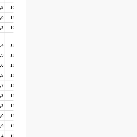
,5
109,1
,0
110,8
,3
108,5
,4
111,0
,9
113,1
,6
112,8
,5
110,8
,7
112,8
,3
113,6
,3
113,6
,0
114,3
,9
111,3
,4
107,0