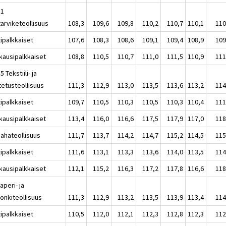
11
tarviketeollisuus
108,3
109,6
109,8
110,2
110,7
110,1
110
tipalkkaiset
107,6
108,3
108,6
109,1
109,4
108,9
109
kausipalkkaiset
108,8
110,5
110,7
111,0
111,5
110,9
111
5 Tekstiili- ja
tetusteollisuus
111,3
112,9
113,0
113,5
113,6
113,2
114
tipalkkaiset
109,7
110,5
110,3
110,5
110,3
110,4
111
kausipalkkaiset
113,4
116,0
116,6
117,5
117,9
117,0
118
Sahateollisuus
111,7
113,7
114,2
114,7
115,2
114,5
115
tipalkkaiset
111,6
113,1
113,3
113,6
114,0
113,5
114
kausipalkkaiset
112,1
115,2
116,3
117,2
117,8
116,6
118
aperi- ja
onkiteollisuus
111,3
112,9
113,2
113,5
113,9
113,4
114
tipalkkaiset
110,5
112,0
112,1
112,3
112,8
112,3
112