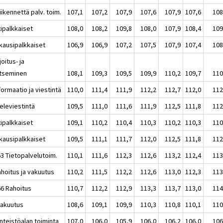
iikennettä palv. toim.
107,1
107,2
107,9
107,6
107,9
107,6
108
tipalkkaiset
108,0
108,2
109,8
108,0
107,9
108,4
109
kausipalkkaiset
106,9
106,9
107,2
107,5
107,9
107,4
108
joitus- ja
itseminen
108,1
109,3
109,5
109,9
110,2
109,7
110
formaatio ja viestintä
110,0
111,4
111,9
112,2
112,7
112,0
112
eleviestintä
109,5
111,0
111,6
111,9
112,5
111,8
112
tipalkkaiset
109,1
110,2
110,4
110,3
110,2
110,3
110
kausipalkkaiset
109,5
111,1
111,7
112,0
112,5
111,8
112
63 Tietopalvelutoim.
110,1
111,6
112,3
112,6
113,2
112,4
113
ahoitus ja vakuutus
110,2
111,5
112,2
112,6
113,0
112,3
113
66 Rahoitus
110,7
112,2
112,9
113,3
113,7
113,0
114
Vakuutus
108,6
109,1
109,9
110,3
110,8
110,1
110
inteistöalan toiminta
107,0
106,0
105,9
106,0
106,2
106,0
106