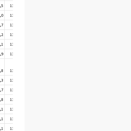
,5
114,2
,0
112,3
,7
114,3
,2
112,5
,1
113,3
,9
112,1
,8
114,4
,3
112,7
,7
112,2
,8
113,2
,1
114,6
,1
113,5
,1
115,8