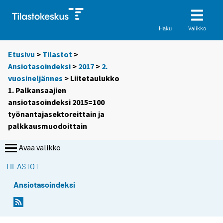
Valikko
Haku
Etusivu
>
Tilastot
>
Ansiotasoindeksi
>
2017
>
2.
vuosineljännes
> Liitetaulukko
1. Palkansaajien
ansiotasoindeksi 2015=100
työnantajasektoreittain ja
palkkausmuodoittain
Avaa valikko
TILASTOT
Ansiotasoindeksi