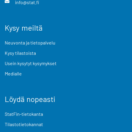
info@stat.fi
Kysy meiltä
Neuvonta ja tietopalvelu
Kysy tilastoista
Usein kysytyt kysymykset
Medialle
Löydä nopeasti
StatFin-tietokanta
Tilastotietokannat