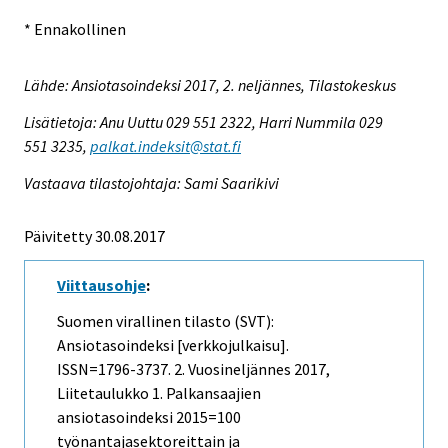
* Ennakollinen
Lähde: Ansiotasoindeksi 2017, 2. neljännes, Tilastokeskus
Lisätietoja: Anu Uuttu 029 551 2322, Harri Nummila 029
551 3235,
palkat.indeksit@stat.fi
Vastaava tilastojohtaja: Sami Saarikivi
Päivitetty 30.08.2017
Viittausohje
:
Suomen virallinen tilasto (SVT):
Ansiotasoindeksi [verkkojulkaisu].
ISSN=1796-3737.
2. Vuosineljännes
2017,
Liitetaulukko 1. Palkansaajien
ansiotasoindeksi 2015=100
työnantajasektoreittain ja