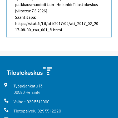
palkkausmuodoittain . Helsinki: Tilastokeskus
[viitattu: 7.8.2026].
Saantitapa:
https://stat.fi/til/ati/2017/02/ati_2017_02_20
17-08-30_tau_001_fi.html
Työpajankatu
13
00580
Helsinki
Vaihde
029 551 1000
Tietopalvelu
029 551 2220