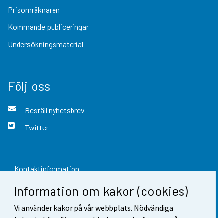
Prisomräknaren
Kommande publiceringar
Undersökningsmaterial
Följ oss
Beställ nyhetsbrev
Twitter
Kontaktinformation
Information om kakor (cookies)
Respons
Vi använder kakor på vår webbplats. Nödvändiga
Användarvillkor