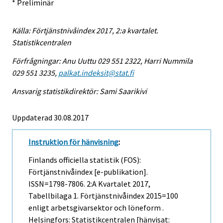
* Preliminär
Källa: Förtjänstnivåindex 2017, 2:a kvartalet.
Statistikcentralen
Förfrågningar: Anu Uuttu 029 551 2322, Harri Nummila
029 551 3235,
palkat.indeksit@stat.fi
Ansvarig statistikdirektör: Sami Saarikivi
Uppdaterad 30.08.2017
Instruktion för hänvisning
:
Finlands officiella statistik (FOS):
Förtjänstnivåindex [e-publikation].
ISSN=1798-7806.
2:a Kvartalet
2017,
Tabellbilaga 1. Förtjänstnivåindex 2015=100
enligt arbetsgivarsektor och löneform .
Helsingfors: Statistikcentralen [hänvisat: