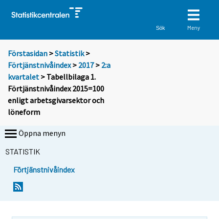
Meny
Sök
Förstasidan
>
Statistik
>
Förtjänstnivåindex
>
2017
>
2:a
kvartalet
> Tabellbilaga 1.
Förtjänstnivåindex 2015=100
enligt arbetsgivarsektor och
löneform
Öppna menyn
STATISTIK
Förtjänstnivåindex