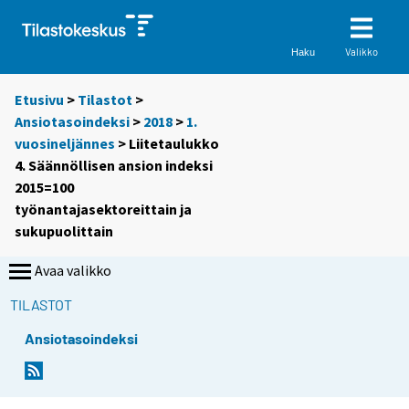
Valikko
Haku
Etusivu
>
Tilastot
>
Ansiotasoindeksi
>
2018
>
1.
vuosineljännes
> Liitetaulukko
4. Säännöllisen ansion indeksi
2015=100
työnantajasektoreittain ja
sukupuolittain
Avaa valikko
TILASTOT
Ansiotasoindeksi