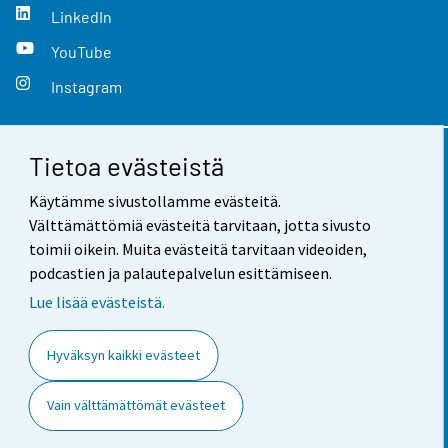
LinkedIn
YouTube
Instagram
Tietoa evästeistä
Yhteystiedot
Käytämme sivustollamme evästeitä.
Palaute
Välttämättömiä evästeitä tarvitaan, jotta sivusto
toimii oikein. Muita evästeitä tarvitaan videoiden,
Käyttöehdot
podcastien ja palautepalvelun esittämiseen.
Tietosuoja
Lue lisää evästeistä.
Saavutettavuus
Hyväksyn kaikki evästeet
Tietoa sivustosta
Vain välttämättömät evästeet
Evästeasetukset