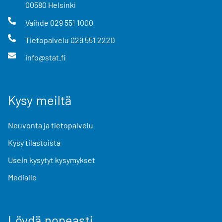
00580
Helsinki
Vaihde
029 551 1000
Tietopalvelu
029 551 2220
info@stat.fi
Kysy meiltä
Neuvonta ja tietopalvelu
Kysy tilastoista
Usein kysytyt kysymykset
Medialle
Löydä nopeasti