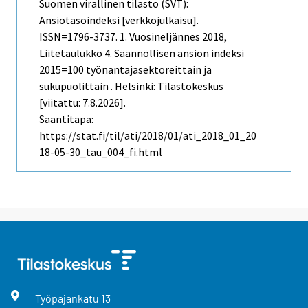
Suomen virallinen tilasto (SVT):
Ansiotasoindeksi [verkkojulkaisu].
ISSN=1796-3737.
1. Vuosineljännes
2018,
Liitetaulukko 4. Säännöllisen ansion indeksi
2015=100 työnantajasektoreittain ja
sukupuolittain . Helsinki: Tilastokeskus
[viitattu: 7.8.2026].
Saantitapa:
https://stat.fi/til/ati/2018/01/ati_2018_01_20
18-05-30_tau_004_fi.html
Työpajankatu
13