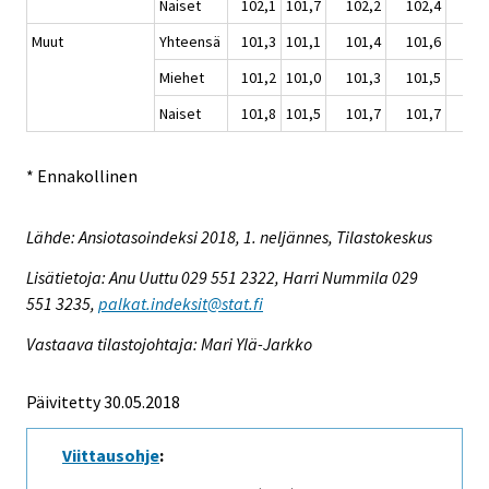
Naiset
102,1
101,7
102,2
102,4
102
Muut
Yhteensä
101,3
101,1
101,4
101,6
101
Miehet
101,2
101,0
101,3
101,5
101
Naiset
101,8
101,5
101,7
101,7
101
* Ennakollinen
Lähde: Ansiotasoindeksi 2018, 1. neljännes, Tilastokeskus
Lisätietoja: Anu Uuttu 029 551 2322, Harri Nummila 029
551 3235,
palkat.indeksit@stat.fi
Vastaava tilastojohtaja: Mari Ylä-Jarkko
Päivitetty 30.05.2018
Viittausohje
: