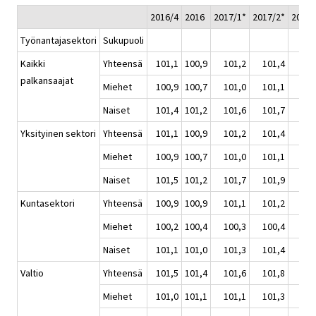
2016/4
2016
2017/1*
2017/2*
2017/
Työnantajasektori
Sukupuoli
Kaikki
Yhteensä
101,1
100,9
101,2
101,4
101
palkansaajat
Miehet
100,9
100,7
101,0
101,1
101
Naiset
101,4
101,2
101,6
101,7
101
Yksityinen sektori
Yhteensä
101,1
100,9
101,2
101,4
101
Miehet
100,9
100,7
101,0
101,1
101
Naiset
101,5
101,2
101,7
101,9
102
Kuntasektori
Yhteensä
100,9
100,9
101,1
101,2
101
Miehet
100,2
100,4
100,3
100,4
100
Naiset
101,1
101,0
101,3
101,4
101
Valtio
Yhteensä
101,5
101,4
101,6
101,8
101
Miehet
101,0
101,1
101,1
101,3
101