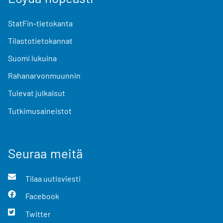
StatFin-tietokanta
Tilastotietokannat
Suomi lukuina
Rahanarvonmuunnin
Tulevat julkaisut
Tutkimusaineistot
Seuraa meitä
Tilaa uutisviesti
Facebook
Twitter