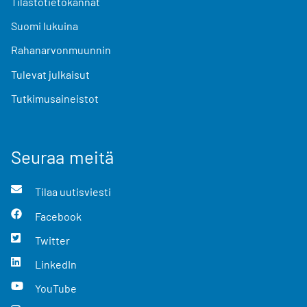
Tilastotietokannat
Suomi lukuina
Rahanarvonmuunnin
Tulevat julkaisut
Tutkimusaineistot
Seuraa meitä
Tilaa uutisviesti
Facebook
Twitter
LinkedIn
YouTube