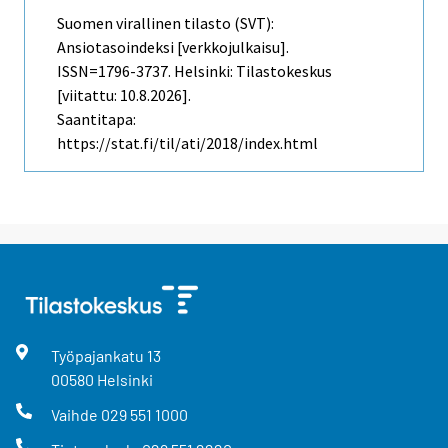
Suomen virallinen tilasto (SVT):
Ansiotasoindeksi [verkkojulkaisu].
ISSN=1796-3737. Helsinki: Tilastokeskus
[viitattu: 10.8.2026].
Saantitapa:
https://stat.fi/til/ati/2018/index.html
Työpajankatu
13
00580
Helsinki
Vaihde
029 551 1000