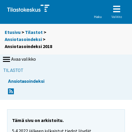
Valikko
Haku
Etusivu
>
Tilastot
>
Ansiotasoindeksi
>
Ansiotasoindeksi 2018
Avaa valikko
TILASTOT
Ansiotasoindeksi
Tämä sivu on arkistoitu.
5.4.2022 jälkeen julkaistut tiedot löydät