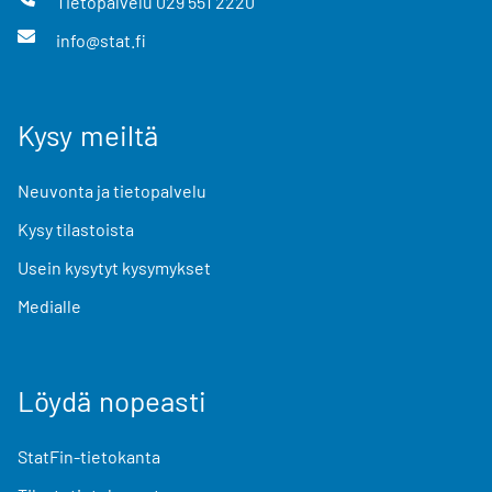
Tietopalvelu
029 551 2220
info@stat.fi
Kysy meiltä
Neuvonta ja tietopalvelu
Kysy tilastoista
Usein kysytyt kysymykset
Medialle
Löydä nopeasti
StatFin-tietokanta