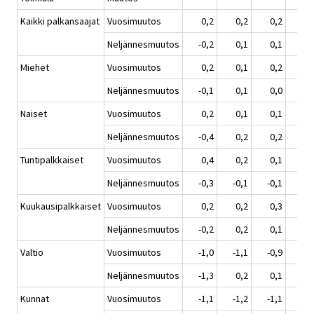
Kaikki palkansaajat
Vuosimuutos
0,2
0,2
0,2
0,
Neljännesmuutos
-0,2
0,1
0,1
0,
Miehet
Vuosimuutos
0,2
0,1
0,2
0,
Neljännesmuutos
-0,1
0,1
0,0
0,
Naiset
Vuosimuutos
0,2
0,1
0,1
0,
Neljännesmuutos
-0,4
0,2
0,2
0,
Tuntipalkkaiset
Vuosimuutos
0,4
0,2
0,1
0,
Neljännesmuutos
-0,3
-0,1
-0,1
0,
Kuukausipalkkaiset
Vuosimuutos
0,2
0,2
0,3
0,
Neljännesmuutos
-0,2
0,2
0,1
0,
Valtio
Vuosimuutos
-1,0
-1,1
-0,9
-0,
Neljännesmuutos
-1,3
0,2
0,1
0,
Kunnat
Vuosimuutos
-1,1
-1,2
-1,1
-0,