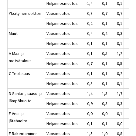
Neljännesmuutos
-1,4
0,1
0,1
0,
Yksityinen sektori
Vuosimuutos
0,8
0,7
0,7
0,
Neljännesmuutos
0,2
0,1
0,1
0,
Muut
Vuosimuutos
0,4
0,2
0,3
0,
Neljännesmuutos
-0,1
0,1
0,1
0,
A Maa- ja
Vuosimuutos
-0,1
0,5
1,2
1,
metsätalous
Neljännesmuutos
0,7
0,1
0,5
0,
C Teollisuus
Vuosimuutos
0,1
0,1
0,2
0,
Neljännesmuutos
-0,3
0,1
0,1
0,
D Sähkö-, kaasu- ja
Vuosimuutos
1,4
1,5
1,7
1,
lämpöhuolto
Neljännesmuutos
0,9
0,3
0,3
0,
E Vesi- ja
Vuosimuutos
0,0
0,0
0,1
0,
jätehuolto
Neljännesmuutos
-0,1
0,1
0,0
0,
F Rakentaminen
Vuosimuutos
1,5
1,0
0,8
0,