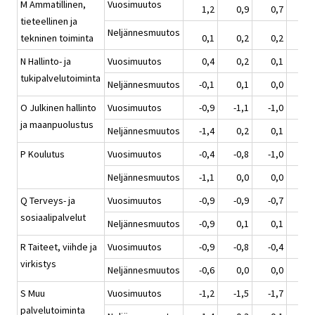
M Ammatillinen,
Vuosimuutos
1,2
0,9
0,7
0,
tieteellinen ja
Neljännesmuutos
tekninen toiminta
0,1
0,2
0,2
0,
N Hallinto- ja
Vuosimuutos
0,4
0,2
0,1
0,
tukipalvelutoiminta
Neljännesmuutos
-0,1
0,1
0,0
0,
O Julkinen hallinto
Vuosimuutos
-0,9
-1,1
-1,0
-0,
ja maanpuolustus
Neljännesmuutos
-1,4
0,2
0,1
0,
P Koulutus
Vuosimuutos
-0,4
-0,8
-1,0
-1,
Neljännesmuutos
-1,1
0,0
0,0
0,
Q Terveys- ja
Vuosimuutos
-0,9
-0,9
-0,7
-0,
sosiaalipalvelut
Neljännesmuutos
-0,9
0,1
0,1
0,
R Taiteet, viihde ja
Vuosimuutos
-0,9
-0,8
-0,4
-0,
virkistys
Neljännesmuutos
-0,6
0,0
0,0
0,
S Muu
Vuosimuutos
-1,2
-1,5
-1,7
-1,
palvelutoiminta