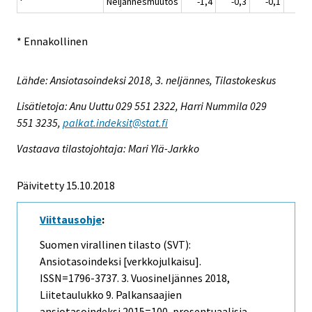
Neljännesmuutos
-1,4
-0,3
-0,1
0,
* Ennakollinen
Lähde: Ansiotasoindeksi 2018, 3. neljännes, Tilastokeskus
Lisätietoja: Anu Uuttu 029 551 2322, Harri Nummila 029
551 3235,
palkat.indeksit@stat.fi
Vastaava tilastojohtaja: Mari Ylä-Jarkko
Päivitetty 15.10.2018
Viittausohje
:
Suomen virallinen tilasto (SVT):
Ansiotasoindeksi [verkkojulkaisu].
ISSN=1796-3737.
3. Vuosineljännes
2018,
Liitetaulukko 9. Palkansaajien
ansiotasoindeksi 2015=100, prosentuaalisia