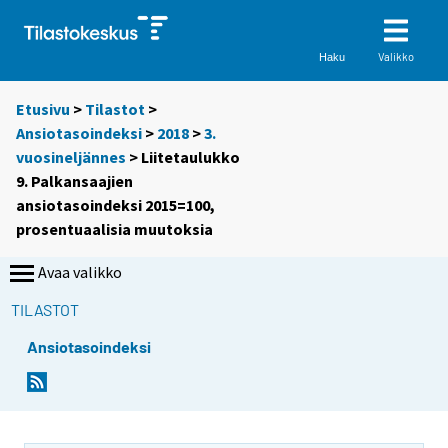
Valikko
Haku
Etusivu
>
Tilastot
>
Ansiotasoindeksi
>
2018
>
3.
vuosineljännes
> Liitetaulukko
9. Palkansaajien
ansiotasoindeksi 2015=100,
prosentuaalisia muutoksia
Avaa valikko
TILASTOT
Ansiotasoindeksi