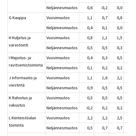
Neljännesmuutos
0,6
-0,2
0,0
0,
G Kauppa
Vuosimuutos
1,1
0,7
0,8
0,
Neljännesmuutos
0,4
0,1
0,0
0,
H Kuljetus ja
Vuosimuutos
0,8
1,1
1,5
1,
varastointi
Neljännesmuutos
0,5
0,5
0,3
0,
I Majoitus- ja
Vuosimuutos
0,4
0,3
0,5
0,
ravitsemistoiminta
Neljännesmuutos
0,1
0,2
0,2
0,
J Informaatio ja
Vuosimuutos
1,1
1,6
2,1
2,
viestintä
Neljännesmuutos
0,9
0,5
0,5
0,
K Rahoitus ja
Vuosimuutos
0,5
0,5
0,5
0,
vakuutus
Neljännesmuutos
-0,2
0,2
0,2
0,
L Kiinteistöalan
Vuosimuutos
2,2
2,2
2,5
2,
toiminta
Neljännesmuutos
0,5
0,7
0,7
0,