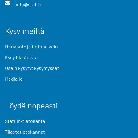
info@stat.fi
Kysy meiltä
Neuvonta ja tietopalvelu
Kysy tilastoista
Usein kysytyt kysymykset
Medialle
Löydä nopeasti
StatFin-tietokanta
Tilastotietokannat