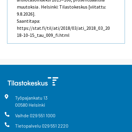
muutoksia . Helsinki: Tilastokeskus [viitattu:
9.8.2026].
Saantitapa:
https://stat.fi/til/ati/2018/03/ati_2018_03_20
18-10-15_tau_009_fi.html
Työpajankatu
13
00580
Helsinki
Vaihde
029 551 1000
Tietopalvelu
029 551 2220