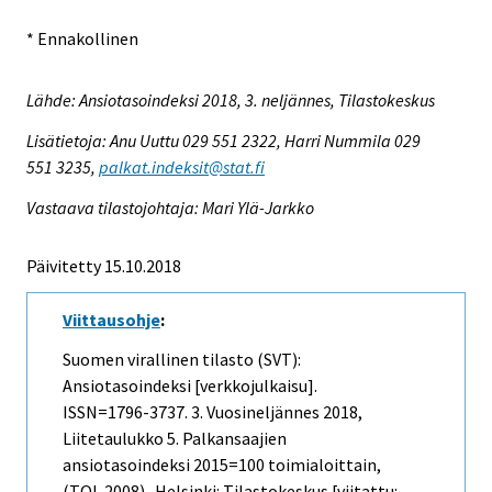
* Ennakollinen
Lähde: Ansiotasoindeksi 2018, 3. neljännes, Tilastokeskus
Lisätietoja: Anu Uuttu 029 551 2322, Harri Nummila 029
551 3235,
palkat.indeksit@stat.fi
Vastaava tilastojohtaja: Mari Ylä-Jarkko
Päivitetty 15.10.2018
Viittausohje
:
Suomen virallinen tilasto (SVT):
Ansiotasoindeksi [verkkojulkaisu].
ISSN=1796-3737.
3. Vuosineljännes
2018,
Liitetaulukko 5. Palkansaajien
ansiotasoindeksi 2015=100 toimialoittain,
(TOL 2008) . Helsinki: Tilastokeskus [viitattu: