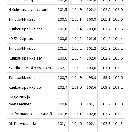
H Kuljetus ja varastointi
101,5
101,9
102,2
102,5
102,0
1
Tuntipalkkaiset
100,9
101,1
100,9
101,1
101,0
1
Kuukausipalkkaiset
101,8
102,4
103,0
103,2
102,6
1
49-51 Kuljetus
100,8
101,3
101,6
101,8
101,4
1
Tuntipalkkaiset
101,1
101,2
101,2
101,3
101,2
1
Kuukausipalkkaiset
100,6
101,4
102,0
102,2
101,6
1
52 Liikennettä palv. toim.
102,1
102,8
103,0
103,1
102,8
1
Tuntipalkkaiset
100,7
101,9
99,9
99,7
100,6
1
Kuukausipalkkaiset
102,4
103,0
103,6
103,8
103,2
1
I Majoitus- ja
ravitseminen
100,8
101,0
101,1
101,2
101,0
1
J Informaatio ja viestintä
101,6
102,1
102,6
102,7
102,3
1
61 Televiestintä
101,1
101,6
102,1
102,3
101,8
1