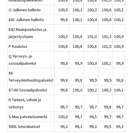
Kuukausipalkkaiset
100,8
100,8
100,8
101,0
100,9
1
O Julkinen hallinto
100,0
100,2
100,3
100,6
100,3
1
841 Julkinen hallinto
99,8
100,1
100,4
100,6
100,2
1
842 Maanpuolustus ja
järjestystoimi
100,5
100,8
101,0
101,3
100,9
1
P Koulutus
100,8
100,8
100,8
101,0
100,9
1
Q Terveys- ja
sosiaalipalvelut
99,8
99,9
100,0
100,1
99,9
1
86
Terveydenhuoltopalvelut
99,8
99,8
99,9
99,9
99,8
1
87-88 Sosiaalipalvelut
99,8
100,0
100,2
100,3
100,1
1
R Taiteet, viihde ja
virkistys
99,7
99,7
99,7
99,8
99,7
1
S Muu palvelutoiminta
100,0
99,7
99,5
99,7
99,7
1
9491 Seurakunnat
99,3
99,2
99,3
99,5
99,3