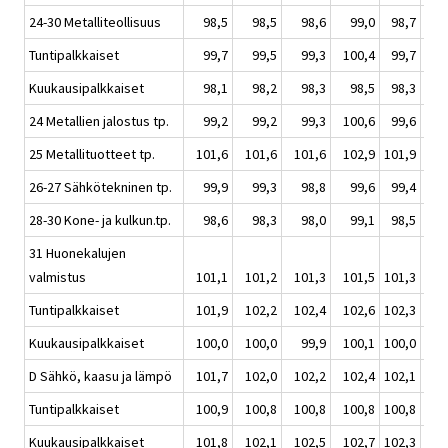
24-30 Metalliteollisuus
98,5
98,5
98,6
99,0
98,7
1
Tuntipalkkaiset
99,7
99,5
99,3
100,4
99,7
1
Kuukausipalkkaiset
98,1
98,2
98,3
98,5
98,3
1
24 Metallien jalostus tp.
99,2
99,2
99,3
100,6
99,6
1
25 Metallituotteet tp.
101,6
101,6
101,6
102,9
101,9
1
26-27 Sähkötekninen tp.
99,9
99,3
98,8
99,6
99,4
1
28-30 Kone- ja kulkun.tp.
98,6
98,3
98,0
99,1
98,5
31 Huonekalujen
valmistus
101,1
101,2
101,3
101,5
101,3
1
Tuntipalkkaiset
101,9
102,2
102,4
102,6
102,3
1
Kuukausipalkkaiset
100,0
100,0
99,9
100,1
100,0
1
D Sähkö, kaasu ja lämpö
101,7
102,0
102,2
102,4
102,1
1
Tuntipalkkaiset
100,9
100,8
100,8
100,8
100,8
1
Kuukausipalkkaiset
101,8
102,1
102,5
102,7
102,3
1