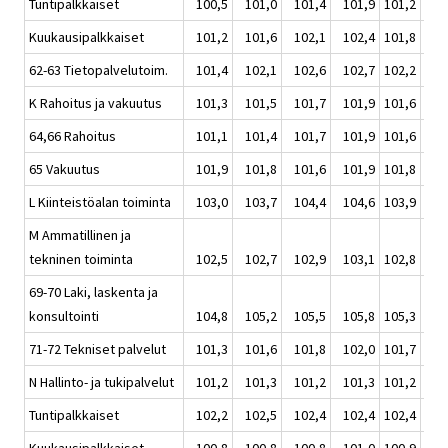
Tuntipalkkaiset
100,5
101,0
101,4
101,9
101,2
1
Kuukausipalkkaiset
101,2
101,6
102,1
102,4
101,8
1
62-63 Tietopalvelutoim.
101,4
102,1
102,6
102,7
102,2
1
K Rahoitus ja vakuutus
101,3
101,5
101,7
101,9
101,6
1
64,66 Rahoitus
101,1
101,4
101,7
101,9
101,6
1
65 Vakuutus
101,9
101,8
101,6
101,9
101,8
1
L Kiinteistöalan toiminta
103,0
103,7
104,4
104,6
103,9
1
M Ammatillinen ja
tekninen toiminta
102,5
102,7
102,9
103,1
102,8
1
69-70 Laki, laskenta ja
konsultointi
104,8
105,2
105,5
105,8
105,3
1
71-72 Tekniset palvelut
101,3
101,6
101,8
102,0
101,7
1
N Hallinto- ja tukipalvelut
101,2
101,3
101,2
101,3
101,2
1
Tuntipalkkaiset
102,2
102,5
102,4
102,4
102,4
1