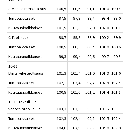
A Maa- ja metsätalous
100,5
100,6
101,1
101,0
100,8
1
Tuntipalkkaiset
97,5
97,8
98,4
98,4
98,0
Kuukausipalkkaiset
101,5
101,6
102,0
102,0
101,8
1
C Teollisuus
99,7
99,8
99,9
100,2
99,9
1
Tuntipalkkaiset
100,5
100,5
100,4
101,0
100,6
1
Kuukausipalkkaiset
99,3
99,4
99,6
99,7
99,5
1
10-11
Elintarviketeollisuus
101,3
101,4
101,6
101,9
101,6
1
Tuntipalkkaiset
102,1
102,4
102,7
102,9
102,5
1
Kuukausipalkkaiset
100,9
101,0
101,2
101,4
101,1
1
13-15 Tekstiili- ja
vaatetusteollisuus
103,3
103,3
103,3
103,5
103,3
1
Tuntipalkkaiset
102,3
102,4
102,5
102,5
102,4
1
Kuukausipalkkaiset
104,0
103,9
103,8
104,0
103,9
1