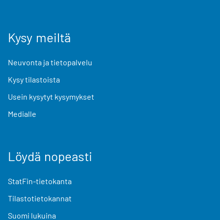
Kysy meiltä
Neuvonta ja tietopalvelu
Kysy tilastoista
Usein kysytyt kysymykset
Medialle
Löydä nopeasti
StatFin-tietokanta
Tilastotietokannat
Suomi lukuina