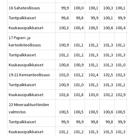
16 Sahateollisuus
99,9
100,0
100,1
100,3
100,1
1
Tuntipalkkaiset
99,6
99,8
99,9
100,1
99,9
1
Kuukausipalkkaiset
100,3
100,4
100,5
100,6
100,4
1
17 Paperi- ja
kartonkiteollisuus
100,9
101,1
101,2
101,3
101,1
1
Tuntipalkkaiset
101,2
101,2
101,3
101,3
101,3
1
Kuukausipalkkaiset
100,6
100,9
101,1
101,3
101,0
1
19-22 Kemianteollisuus
102,0
102,2
102,4
102,5
102,3
1
Tuntipalkkaiset
100,9
101,0
101,2
101,3
101,1
1
Kuukausipalkkaiset
102,6
102,8
103,0
103,2
102,9
1
23 Mineraalituotteiden
valmistus
100,5
100,5
100,5
100,6
100,5
1
Tuntipalkkaiset
99,9
99,9
99,8
99,8
99,9
1
Kuukausipalkkaiset
101,1
101,2
101,3
101,5
101,3
1