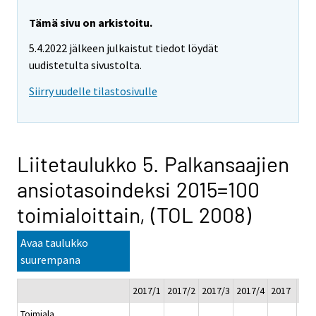
Tämä sivu on arkistoitu.
5.4.2022 jälkeen julkaistut tiedot löydät
uudistetulta sivustolta.
Siirry uudelle tilastosivulle
Liitetaulukko 5. Palkansaajien
ansiotasoindeksi 2015=100
toimialoittain, (TOL 2008)
Avaa taulukko
suurempana
2017/1
2017/2
2017/3
2017/4
2017
201
Toimiala