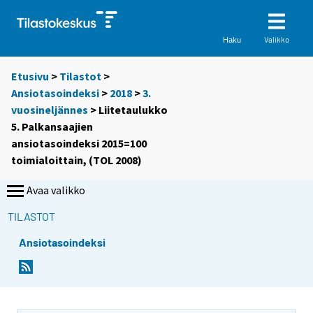
Valikko
Haku
Etusivu
>
Tilastot
>
Ansiotasoindeksi
>
2018
>
3.
vuosineljännes
> Liitetaulukko
5. Palkansaajien
ansiotasoindeksi 2015=100
toimialoittain, (TOL 2008)
Avaa valikko
TILASTOT
Ansiotasoindeksi