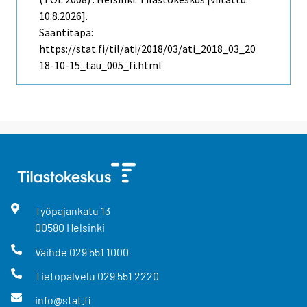
10.8.2026].
Saantitapa:
https://stat.fi/til/ati/2018/03/ati_2018_03_20
18-10-15_tau_005_fi.html
Työpajankatu
13
00580
Helsinki
Vaihde
029 551 1000
Tietopalvelu
029 551 2220
info@stat.fi