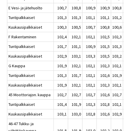
E Vesi- ja jätehuolto
100,7
100,8
100,9
100,9
100,8
1
Tuntipalkkaiset
101,3
101,3
101,1
101,1
101,2
1
Kuukausipalkkaiset
100,3
100,5
100,7
100,8
100,6
1
F Rakentaminen
102,4
102,1
102,1
102,5
102,3
1
Tuntipalkkaiset
101,7
101,1
100,9
101,5
101,3
1
Kuukausipalkkaiset
102,9
103,1
103,3
103,5
103,2
1
G Kauppa
101,9
102,1
102,1
102,3
102,1
1
Tuntipalkkaiset
101,3
101,7
102,1
102,6
101,9
1
Kuukausipalkkaiset
101,9
102,1
102,1
102,3
102,1
1
45 Moottoriajon. kauppa
102,7
102,7
102,7
102,6
102,7
1
Tuntipalkkaiset
101,4
101,9
102,3
102,8
102,1
1
Kuukausipalkkaiset
103,1
103,0
102,8
102,6
102,9
1
46-47 Tukku- ja
vähittäiskauppa
101,8
101,9
102,0
102,2
102,0
1