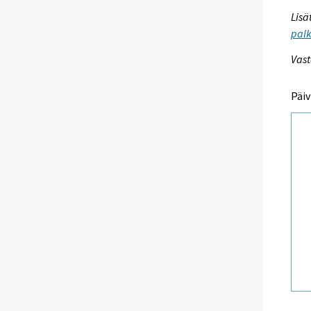
Lisä
palk
Vast
Päiv