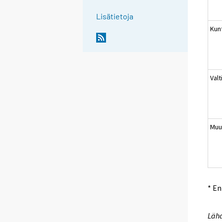
Lisätietoja
Kun
Valt
Muu
* E
Lähd