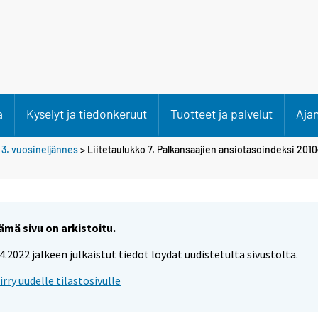
a
Kyselyt ja tiedonkeruut
Tuotteet ja palvelut
Aja
>
3. vuosineljännes
> Liitetaulukko 7. Palkansaajien ansiotasoindeksi 201
ämä sivu on arkistoitu.
.4.2022 jälkeen julkaistut tiedot löydät uudistetulta sivustolta.
iirry uudelle tilastosivulle