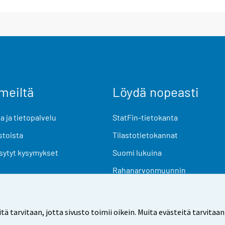
meiltä
Löydä nopeasti
 ja tietopalvelu
StatFin-tietokanta
stoista
Tilastotietokannat
sytyt kysymykset
Suomi lukuina
Rahanarvonmuunnin
Tulevat julkaisut
Tutkimusaineistot
arvitaan, jotta sivusto toimii oikein. Muita evästeitä tarvitaan