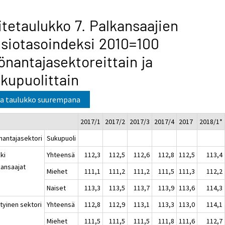
itetaulukko 7. Palkansaajien
siotasoindeksi 2010=100
önantajasektoreittain ja
kupuolittain
a taulukko suurempana
2017/1
2017/2
2017/3
2017/4
2017
2018/1*
nantajasektori
Sukupuoli
ki
Yhteensä
112,3
112,5
112,6
112,8
112,5
113,4
kansaajat
Miehet
111,1
111,2
111,2
111,5
111,3
112,2
Naiset
113,3
113,5
113,7
113,9
113,6
114,3
tyinen sektori
Yhteensä
112,8
112,9
113,1
113,3
113,0
114,1
Miehet
111,5
111,5
111,5
111,8
111,6
112,7