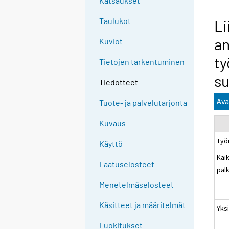
Katsaukset
Taulukot
Li
an
Kuviot
ty
Tietojen tarkentuminen
su
Tiedotteet
Ava
Tuote- ja palvelutarjonta
Kuvaus
Työ
Käyttö
Kaik
Laatuselosteet
pal
Menetelmäselosteet
Käsitteet ja määritelmät
Yksi
Luokitukset