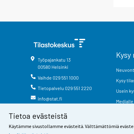
Kysy 
Työpajankatu
13
00580
Helsinki
Neuvonta
Vaihde
029 551 1000
Kysy tila
Tietopalvelu
029 551 2220
Usein ky
info@stat.fi
Medialle
Tietoa evästeistä
Käytämme sivustollamme evästeitä. Välttämättömiä evästeitä t