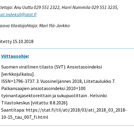
tietoja: Anu Uuttu 029 551 2322, Harri Nummila 029 551 3235,
at.indeksit@stat.fi
aava tilastojohtaja: Mari Ylä-Jarkko
itetty 15.10.2018
Viittausohje
:
Suomen virallinen tilasto (SVT): Ansiotasoindeksi
[verkkojulkaisu].
ISSN=1796-3737.
3. Vuosineljännes
2018, Liitetaulukko 7.
Palkansaajien ansiotasoindeksi 2010=100
työnantajasektoreittain ja sukupuolittain . Helsinki:
Tilastokeskus [viitattu: 8.8.2026].
Saantitapa: https://stat.fi/til/ati/2018/03/ati_2018_03_2018-
10-15_tau_007_fi.html