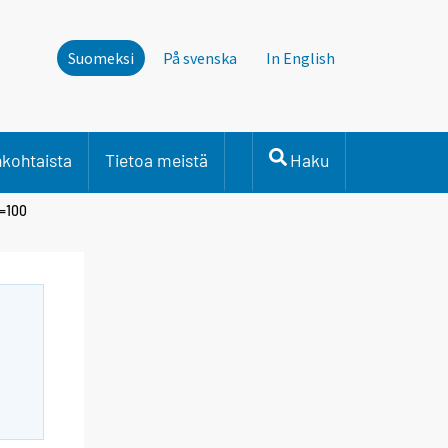
Suomeksi
På svenska
In English
nkohtaista
Tietoa meistä
Haku
0=100