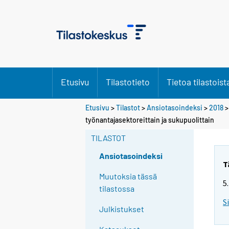
Etusivu
Tilastotieto
Tietoa tilastoist
Etusivu
>
Tilastot
>
Ansiotasoindeksi
>
2018
työnantajasektoreittain ja sukupuolittain
TILASTOT
Ansiotasoindeksi
T
Muutoksia tässä
5
tilastossa
S
Julkistukset