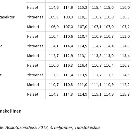
Naiset
114,6
114,9
115,2
115,4
115,0
116,0
tasektori
Yhteensä
109,8
109,9
110,1
110,2
110,0
110,3
Miehet
106,9
107,0
107,0
107,1
107,0
107,2
Naiset
110,4
110,6
110,7
110,9
110,7
111,0
io
Yhteensä
114,1
114,4
114,5
114,7
114,4
114,8
Miehet
112,7
112,9
113,1
113,3
113,0
113,4
Naiset
116,0
116,3
116,4
116,7
116,4
116,8
t
Yhteensä
113,3
113,4
113,5
113,7
113,5
114,5
Miehet
110,7
110,8
111,0
111,1
110,9
112,2
Naiset
114,8
114,8
114,9
115,1
114,9
115,7
nnakollinen
e: Ansiotasoindeksi 2018, 3. neljännes, Tilastokeskus