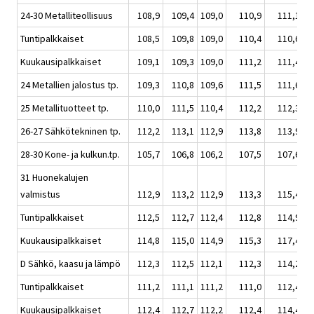
24-30 Metalliteollisuus
108,9
109,4
109,0
110,9
111,1
Tuntipalkkaiset
108,5
109,8
109,0
110,4
110,6
Kuukausipalkkaiset
109,1
109,3
109,0
111,2
111,4
24 Metallien jalostus tp.
109,3
110,8
109,6
111,5
111,6
25 Metallituotteet tp.
110,0
111,5
110,4
112,2
112,3
26-27 Sähkötekninen tp.
112,2
113,1
112,9
113,8
113,9
28-30 Kone- ja kulkun.tp.
105,7
106,8
106,2
107,5
107,6
31 Huonekalujen
valmistus
112,9
113,2
112,9
113,3
115,4
Tuntipalkkaiset
112,5
112,7
112,4
112,8
114,9
Kuukausipalkkaiset
114,8
115,0
114,9
115,3
117,4
D Sähkö, kaasu ja lämpö
112,3
112,5
112,1
112,3
114,2
Tuntipalkkaiset
111,2
111,1
111,2
111,0
112,4
Kuukausipalkkaiset
112,4
112,7
112,2
112,4
114,4