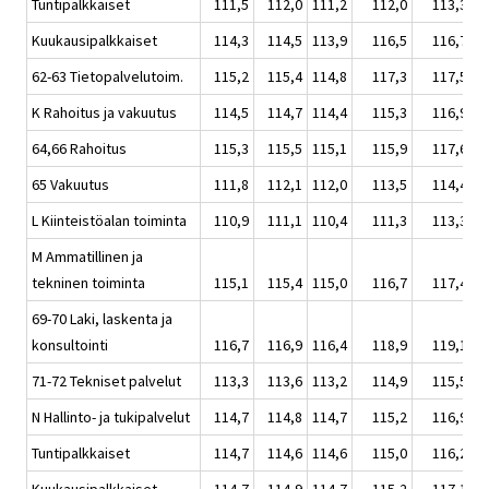
Tuntipalkkaiset
111,5
112,0
111,2
112,0
113,3
Kuukausipalkkaiset
114,3
114,5
113,9
116,5
116,7
62-63 Tietopalvelutoim.
115,2
115,4
114,8
117,3
117,5
K Rahoitus ja vakuutus
114,5
114,7
114,4
115,3
116,9
64,66 Rahoitus
115,3
115,5
115,1
115,9
117,6
65 Vakuutus
111,8
112,1
112,0
113,5
114,4
L Kiinteistöalan toiminta
110,9
111,1
110,4
111,3
113,3
M Ammatillinen ja
tekninen toiminta
115,1
115,4
115,0
116,7
117,4
69-70 Laki, laskenta ja
konsultointi
116,7
116,9
116,4
118,9
119,1
71-72 Tekniset palvelut
113,3
113,6
113,2
114,9
115,5
N Hallinto- ja tukipalvelut
114,7
114,8
114,7
115,2
116,9
Tuntipalkkaiset
114,7
114,6
114,6
115,0
116,2