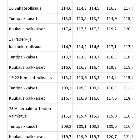
16 Sahateollisuus
114,6
114,8
114,5
116,3
117,0
Tuntipalkkaiset
113,3
113,5
113,2
114,9
115,7
Kuukausipalkkaiset
117,4
117,5
117,3
119,2
120,0
17 Paperi- ja
kartonkiteollisuus
114,7
114,8
114,6
117,1
117,7
Tuntipalkkaiset
113,7
113,8
113,7
116,3
116,5
Kuukausipalkkaiset
116,6
116,8
116,4
118,8
119,9
19-22 Kemianteollisuus
113,4
113,6
113,3
114,4
115,2
Tuntipalkkaiset
109,2
109,3
109,1
110,3
111,2
Kuukausipalkkaiset
116,7
116,9
116,6
117,6
118,4
23 Mineraalituotteiden
valmistus
115,3
115,4
115,3
115,9
116,9
Tuntipalkkaiset
109,2
109,1
109,2
109,6
110,4
Kuukausipalkkaiset
119,7
119,9
119,7
120,7
121,8