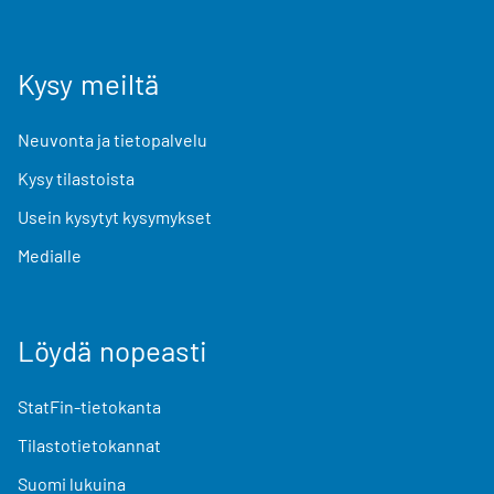
Kysy meiltä
Neuvonta ja tietopalvelu
Kysy tilastoista
Usein kysytyt kysymykset
Medialle
Löydä nopeasti
StatFin-tietokanta
Tilastotietokannat
Suomi lukuina