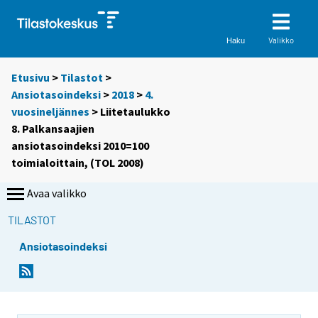
Valikko
Haku
Etusivu
>
Tilastot
>
Ansiotasoindeksi
>
2018
>
4.
vuosineljännes
> Liitetaulukko
8. Palkansaajien
ansiotasoindeksi 2010=100
toimialoittain, (TOL 2008)
Avaa valikko
TILASTOT
Ansiotasoindeksi