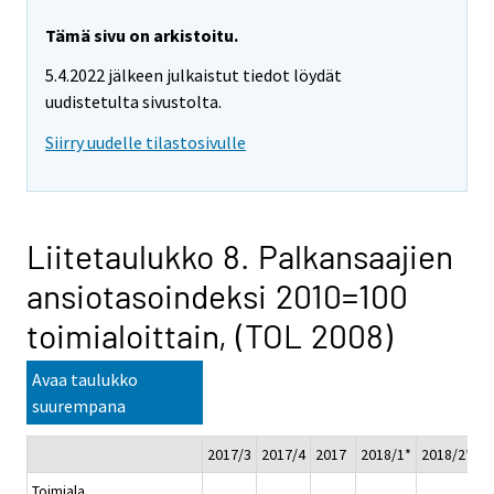
Tämä sivu on arkistoitu.
5.4.2022 jälkeen julkaistut tiedot löydät
uudistetulta sivustolta.
Siirry uudelle tilastosivulle
Liitetaulukko 8. Palkansaajien
ansiotasoindeksi 2010=100
toimialoittain, (TOL 2008)
Avaa taulukko
suurempana
2017/3
2017/4
2017
2018/1*
2018/2*
2
Toimiala