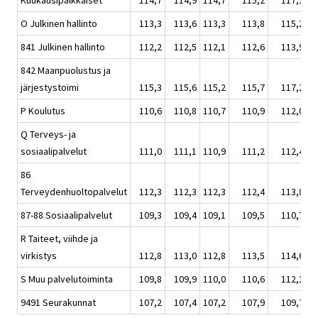
Kuukausipalkkaiset
114,7
114,9
114,7
115,2
117,1
O Julkinen hallinto
113,3
113,6
113,3
113,8
115,2
841 Julkinen hallinto
112,2
112,5
112,1
112,6
113,9
842 Maanpuolustus ja
järjestystoimi
115,3
115,6
115,2
115,7
117,2
P Koulutus
110,6
110,8
110,7
110,9
112,0
Q Terveys- ja
sosiaalipalvelut
111,0
111,1
110,9
111,2
112,4
86
Terveydenhuoltopalvelut
112,3
112,3
112,3
112,4
113,8
87-88 Sosiaalipalvelut
109,3
109,4
109,1
109,5
110,7
R Taiteet, viihde ja
virkistys
112,8
113,0
112,8
113,5
114,6
S Muu palvelutoiminta
109,8
109,9
110,0
110,6
112,1
9491 Seurakunnat
107,2
107,4
107,2
107,9
109,7