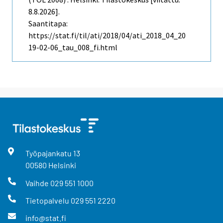
8.8.2026].
Saantitapa:
https://stat.fi/til/ati/2018/04/ati_2018_04_20
19-02-06_tau_008_fi.html
Työpajankatu
13
00580
Helsinki
Vaihde
029 551 1000
Tietopalvelu
029 551 2220
info@stat.fi