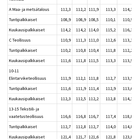
A Maa- ja metsätalous
112,3
112,2
111,9
113,3
114,3
Tuntipalkkaiset
108,9
108,9
108,5
110,1
110,9
Kuukausipalkkaiset
114,2
114,2
114,0
115,2
116,3
C Teollisuus
110,9
111,3
111,0
112,6
113,1
Tuntipalkkaiset
110,2
110,8
110,4
111,8
112,2
Kuukausipalkkaiset
111,6
111,8
111,5
113,3
113,9
10-11
Elintarviketeollisuus
111,9
112,1
111,8
112,7
113,9
Tuntipalkkaiset
111,6
111,9
111,4
112,9
113,6
Kuukausipalkkaiset
112,3
112,5
112,2
112,8
114,3
13-15 Tekstiili- ja
vaatetusteollisuus
116,6
116,8
116,7
117,4
118,8
Tuntipalkkaiset
112,7
112,8
112,7
114,0
114,8
Kuukausipalkkaiset
121,4
121,7
121,6
121,8
123,8