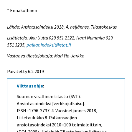
* Ennakollinen
Lähde: Ansiotasoindeksi 2018, 4. neljännes, Tilastokeskus
Lisätietoja: Anu Uuttu 029 551 2322, Harri Nummila 029
551 3235,
palkat.indeksit@stat.fi
Vastaava tilastojohtaja: Mari Ylä-Jarkko
Päivitetty 6.2.2019
Viittausohje
:
Suomen virallinen tilasto (SVT):
Ansiotasoindeksi [verkkojulkaisu].
ISSN=1796-3737.
4. Vuosineljännes
2018,
Liitetaulukko 8. Palkansaajien
ansiotasoindeksi 2010=100 toimialoittain,
(TOL 2008) . Helsinki: Tilastokeskus [viitattu: