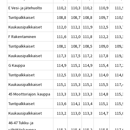
E Vesi- ja jätehuolto
110,2
110,3
110,2
110,9
111,9
Tuntipalkkaiset
108,8
108,7
108,8
109,7
110,5
Kuukausipalkkaiset
112,0
112,1
111,9
112,5
113,7
F Rakentaminen
111,6
112,0
111,8
112,2
113,1
Tuntipalkkaiset
108,1
108,7
108,5
109,0
109,3
Kuukausipalkkaiset
117,3
117,5
117,2
117,8
119,1
G Kauppa
114,9
115,1
114,9
115,4
117,2
Tuntipalkkaiset
112,5
113,0
112,3
114,0
114,8
Kuukausipalkkaiset
115,1
115,3
115,1
115,5
117,4
45 Moottoriajon. kauppa
113,3
113,3
113,3
114,8
115,3
Tuntipalkkaiset
113,6
114,1
113,4
115,1
115,9
Kuukausipalkkaiset
113,2
113,0
113,3
114,7
115,0
46-47 Tukku- ja
vähittäiskauppa
115,2
115,4
115,2
115,5
117,6