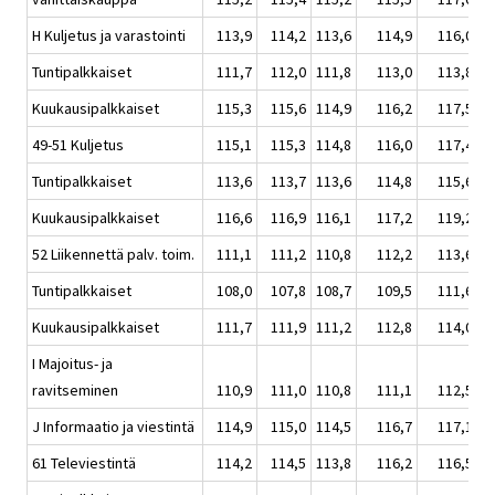
H Kuljetus ja varastointi
113,9
114,2
113,6
114,9
116,0
Tuntipalkkaiset
111,7
112,0
111,8
113,0
113,8
Kuukausipalkkaiset
115,3
115,6
114,9
116,2
117,5
49-51 Kuljetus
115,1
115,3
114,8
116,0
117,4
Tuntipalkkaiset
113,6
113,7
113,6
114,8
115,6
Kuukausipalkkaiset
116,6
116,9
116,1
117,2
119,2
52 Liikennettä palv. toim.
111,1
111,2
110,8
112,2
113,6
Tuntipalkkaiset
108,0
107,8
108,7
109,5
111,6
Kuukausipalkkaiset
111,7
111,9
111,2
112,8
114,0
I Majoitus- ja
ravitseminen
110,9
111,0
110,8
111,1
112,5
J Informaatio ja viestintä
114,9
115,0
114,5
116,7
117,1
61 Televiestintä
114,2
114,5
113,8
116,2
116,5