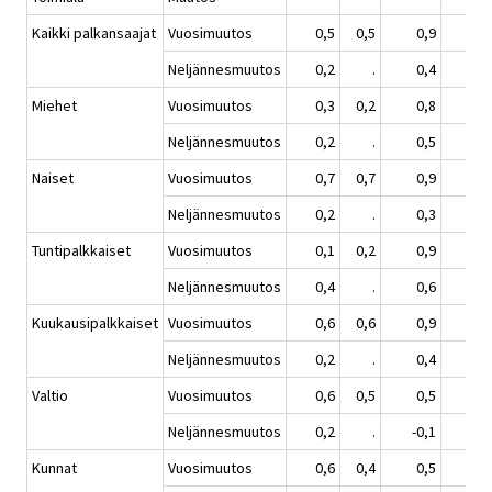
Kaikki palkansaajat
Vuosimuutos
0,5
0,5
0,9
1,
Neljännesmuutos
0,2
.
0,4
0,
Miehet
Vuosimuutos
0,3
0,2
0,8
1,
Neljännesmuutos
0,2
.
0,5
0,
Naiset
Vuosimuutos
0,7
0,7
0,9
1,
Neljännesmuutos
0,2
.
0,3
1,
Tuntipalkkaiset
Vuosimuutos
0,1
0,2
0,9
1,
Neljännesmuutos
0,4
.
0,6
0,
Kuukausipalkkaiset
Vuosimuutos
0,6
0,6
0,9
1,
Neljännesmuutos
0,2
.
0,4
1,
Valtio
Vuosimuutos
0,6
0,5
0,5
1,
Neljännesmuutos
0,2
.
-0,1
1,
Kunnat
Vuosimuutos
0,6
0,4
0,5
1,