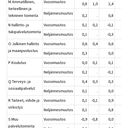
M Ammatillinen,
Vuosimuutos
0,8
1,0
1,4
1,
tieteellinen ja
Neljännesmuutos
tekninen toiminta
0,2
.
0,8
0,
N Hallinto- ja
Vuosimuutos
0,1
0,2
-0,1
1,
tukipalvelutoiminta
Neljännesmuutos
0,1
.
-0,3
1,
O Julkinen hallinto
Vuosimuutos
0,6
0,4
0,6
1,
ja maanpuolustus
Neljännesmuutos
0,3
.
0,0
1,
P Koulutus
Vuosimuutos
0,0
0,1
0,1
1,
Neljännesmuutos
0,2
.
-0,1
0,
Q Terveys- ja
Vuosimuutos
0,4
0,3
0,3
1,
sosiaalipalvelut
Neljännesmuutos
0,1
.
0,0
1,
R Taiteet, viihde ja
Vuosimuutos
0,1
-0,1
0,9
1,
virkistys
Neljännesmuutos
0,1
.
0,8
1,
S Muu
Vuosimuutos
-0,9
-0,8
0,0
1,
palvelutoiminta