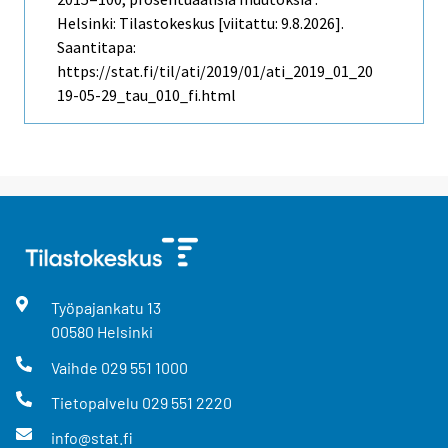
Helsinki: Tilastokeskus [viitattu: 9.8.2026].
Saantitapa:
https://stat.fi/til/ati/2019/01/ati_2019_01_20
19-05-29_tau_010_fi.html
Työpajankatu
13
00580
Helsinki
Vaihde
029 551 1000
Tietopalvelu
029 551 2220
info@stat.fi