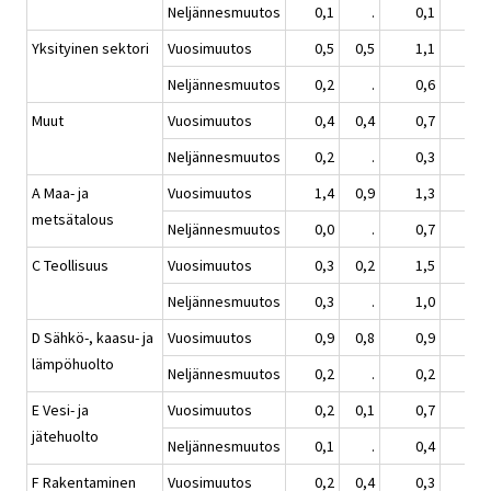
Neljännesmuutos
0,1
.
0,1
0,
Yksityinen sektori
Vuosimuutos
0,5
0,5
1,1
1,
Neljännesmuutos
0,2
.
0,6
0,
Muut
Vuosimuutos
0,4
0,4
0,7
1,
Neljännesmuutos
0,2
.
0,3
0,
A Maa- ja
Vuosimuutos
1,4
0,9
1,3
1,
metsätalous
Neljännesmuutos
0,0
.
0,7
0,
C Teollisuus
Vuosimuutos
0,3
0,2
1,5
1,
Neljännesmuutos
0,3
.
1,0
0,
D Sähkö-, kaasu- ja
Vuosimuutos
0,9
0,8
0,9
2,
lämpöhuolto
Neljännesmuutos
0,2
.
0,2
1,
E Vesi- ja
Vuosimuutos
0,2
0,1
0,7
1,
jätehuolto
Neljännesmuutos
0,1
.
0,4
0,
F Rakentaminen
Vuosimuutos
0,2
0,4
0,3
1,