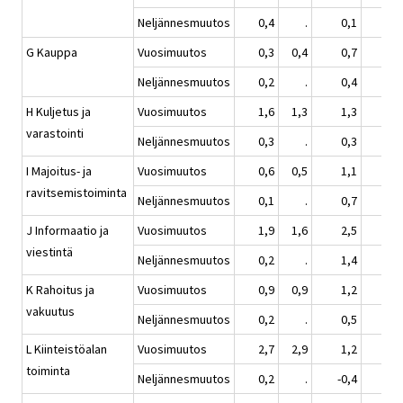
Neljännesmuutos
0,4
.
0,1
0,
G Kauppa
Vuosimuutos
0,3
0,4
0,7
2,
Neljännesmuutos
0,2
.
0,4
1,
H Kuljetus ja
Vuosimuutos
1,6
1,3
1,3
1,
varastointi
Neljännesmuutos
0,3
.
0,3
1,
I Majoitus- ja
Vuosimuutos
0,6
0,5
1,1
2,
ravitsemistoiminta
Neljännesmuutos
0,1
.
0,7
1,
J Informaatio ja
Vuosimuutos
1,9
1,6
2,5
2,
viestintä
Neljännesmuutos
0,2
.
1,4
0,
K Rahoitus ja
Vuosimuutos
0,9
0,9
1,2
2,
vakuutus
Neljännesmuutos
0,2
.
0,5
1,
L Kiinteistöalan
Vuosimuutos
2,7
2,9
1,2
2,
toiminta
Neljännesmuutos
0,2
.
-0,4
1,