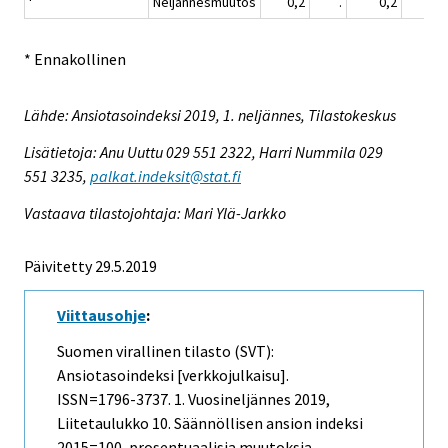
Neljännesmuutos
0,2
.
0,2
1,
* Ennakollinen
Lähde: Ansiotasoindeksi 2019, 1. neljännes, Tilastokeskus
Lisätietoja: Anu Uuttu 029 551 2322, Harri Nummila 029
551 3235,
palkat.indeksit@stat.fi
Vastaava tilastojohtaja: Mari Ylä-Jarkko
Päivitetty 29.5.2019
Viittausohje
:
Suomen virallinen tilasto (SVT):
Ansiotasoindeksi [verkkojulkaisu].
ISSN=1796-3737.
1. Vuosineljännes
2019,
Liitetaulukko 10. Säännöllisen ansion indeksi
2015=100, prosentuaalisia muutoksia .