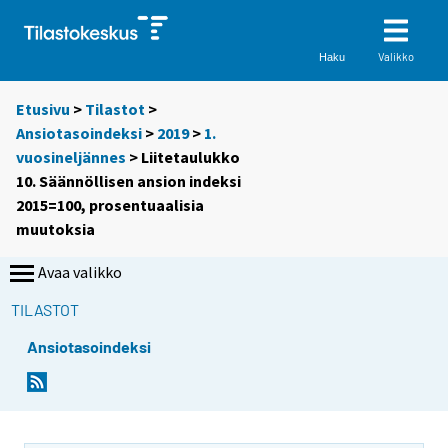
Valikko
Haku
Etusivu
>
Tilastot
>
Ansiotasoindeksi
>
2019
>
1.
vuosineljännes
> Liitetaulukko
10. Säännöllisen ansion indeksi
2015=100, prosentuaalisia
muutoksia
Avaa valikko
TILASTOT
Ansiotasoindeksi