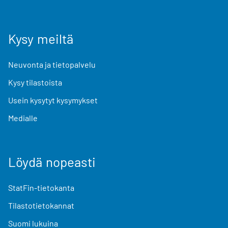
Kysy meiltä
Neuvonta ja tietopalvelu
Kysy tilastoista
Usein kysytyt kysymykset
Medialle
Löydä nopeasti
StatFin-tietokanta
Tilastotietokannat
Suomi lukuina