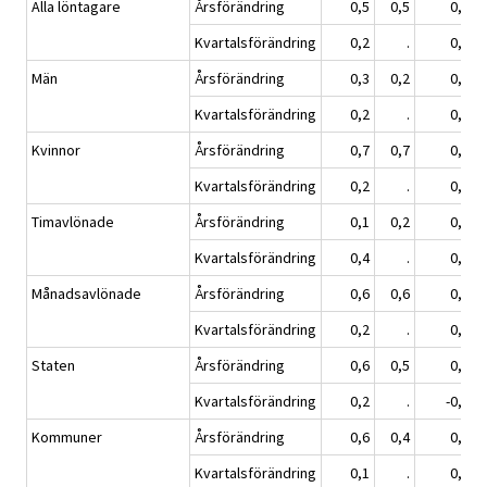
Alla löntagare
Årsförändring
0,5
0,5
0,9
Kvartalsförändring
0,2
.
0,4
Män
Årsförändring
0,3
0,2
0,8
Kvartalsförändring
0,2
.
0,5
Kvinnor
Årsförändring
0,7
0,7
0,9
Kvartalsförändring
0,2
.
0,3
Timavlönade
Årsförändring
0,1
0,2
0,9
Kvartalsförändring
0,4
.
0,6
Månadsavlönade
Årsförändring
0,6
0,6
0,9
Kvartalsförändring
0,2
.
0,4
Staten
Årsförändring
0,6
0,5
0,5
Kvartalsförändring
0,2
.
-0,1
Kommuner
Årsförändring
0,6
0,4
0,5
Kvartalsförändring
0,1
.
0,1