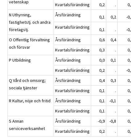
vetenskap
Kvartalsförändring
0,2
.
0,8
N Uthyrning,
Årsförändring
0,1
0,2
-0,1
fastighetstj. och andra
Kvartalsförändring
företagstj.
0,1
.
-0,3
O Offentlig förvaltning
Årsförändring
0,6
0,4
0,6
och försvar
Kvartalsförändring
0,3
.
0,0
P Utbildning
Årsförändring
0,0
0,1
0,1
Kvartalsförändring
0,2
.
-0,1
Q Vård och omsorg;
Årsförändring
0,4
0,3
0,3
sociala tjänster
Kvartalsförändring
0,1
.
0,0
R Kultur, nöje och fritid
Årsförändring
0,1
-0,1
0,9
Kvartalsförändring
0,1
.
0,8
S Annan
Årsförändring
-0,9
-0,8
0,0
serviceverksamhet
Kvartalsförändring
0,2
.
0,2