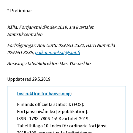
* Preliminär
Källa: Förtjänstnivåindex 2019, 1:a kvartalet.
Statistikcentralen
Förfrågningar: Anu Uuttu 029 551 2322, Harri Nummila
029 551 3235,
palkat.indeksit@stat.fi
Ansvarig statistikdirektör: Mari Ylä-Jarkko
Uppdaterad 29.5.2019
Instruktion för hänvisning
:
Finlands officiella statistik (FOS):
Förtjänstnivåindex [e-publikation].
ISSN=1798-7806.
1:a Kvartalet
2019,
Tabellbilaga 10. Index för ordinarie förtjänst
2015=100, procentuella förändringar .