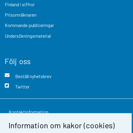
Finland i siffror
Prisomräknaren
Kommande publiceringar
Undersökningsmaterial
Följ oss
Beställ nyhetsbrev
Twitter
Kontaktinformation
Information om kakor (cookies)
Respons