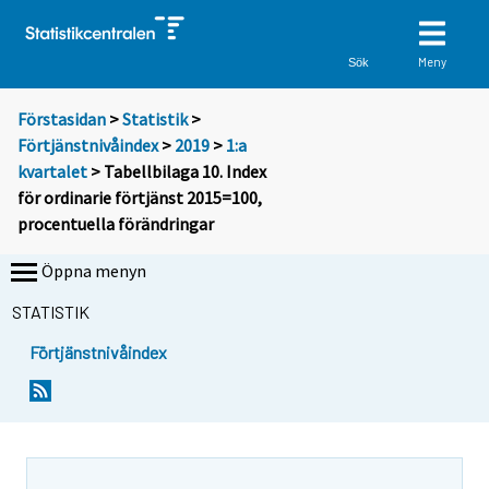
Meny
Sök
Förstasidan
>
Statistik
>
Förtjänstnivåindex
>
2019
>
1:a
kvartalet
> Tabellbilaga 10. Index
för ordinarie förtjänst 2015=100,
procentuella förändringar
Öppna menyn
STATISTIK
Förtjänstnivåindex