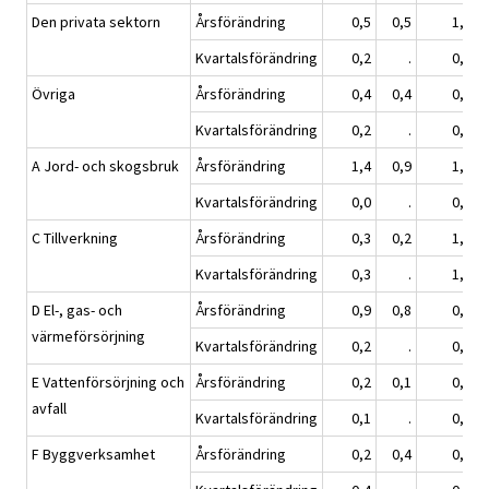
Den privata sektorn
Årsförändring
0,5
0,5
1,1
Kvartalsförändring
0,2
.
0,6
Övriga
Årsförändring
0,4
0,4
0,7
Kvartalsförändring
0,2
.
0,3
A Jord- och skogsbruk
Årsförändring
1,4
0,9
1,3
Kvartalsförändring
0,0
.
0,7
C Tillverkning
Årsförändring
0,3
0,2
1,5
Kvartalsförändring
0,3
.
1,0
D El-, gas- och
Årsförändring
0,9
0,8
0,9
värmeförsörjning
Kvartalsförändring
0,2
.
0,2
E Vattenförsörjning och
Årsförändring
0,2
0,1
0,7
avfall
Kvartalsförändring
0,1
.
0,4
F Byggverksamhet
Årsförändring
0,2
0,4
0,3