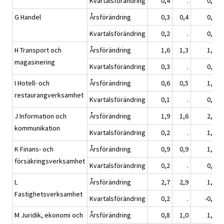
Kvartalsförändring
0,4
.
0,1
G Handel
Årsförändring
0,3
0,4
0,7
Kvartalsförändring
0,2
.
0,4
H Transport och
Årsförändring
1,6
1,3
1,3
magasinering
Kvartalsförändring
0,3
.
0,3
I Hotell- och
Årsförändring
0,6
0,5
1,1
restaurangverksamhet
Kvartalsförändring
0,1
.
0,7
J Information och
Årsförändring
1,9
1,6
2,5
kommunikation
Kvartalsförändring
0,2
.
1,4
K Finans- och
Årsförändring
0,9
0,9
1,2
försäkringsverksamhet
Kvartalsförändring
0,2
.
0,5
L
Årsförändring
2,7
2,9
1,2
Fastighetsverksamhet
Kvartalsförändring
0,2
.
-0,4
M Juridik, ekonomi och
Årsförändring
0,8
1,0
1,4