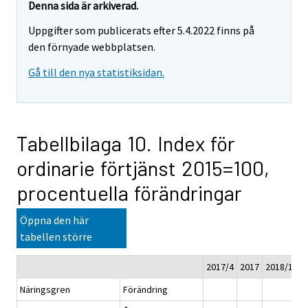
Denna sida är arkiverad.
Uppgifter som publicerats efter 5.4.2022 finns på
den förnyade webbplatsen.
Gå till den nya statistiksidan.
Tabellbilaga 10. Index för
ordinarie förtjänst 2015=100,
procentuella förändringar
Öppna den här
tabellen större
2017/4
2017
2018/1*
2
Näringsgren
Förändring