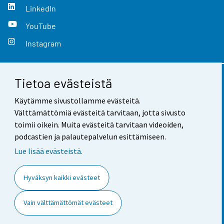
LinkedIn
YouTube
Instagram
Tietoa evästeistä
Yhteystiedot
Käytämme sivustollamme evästeitä.
Palaute
Välttämättömiä evästeitä tarvitaan, jotta sivusto
toimii oikein. Muita evästeitä tarvitaan videoiden,
Käyttöehdot
podcastien ja palautepalvelun esittämiseen.
Tietosuoja
Lue lisää evästeistä.
Saavutettavuus
Hyväksyn kaikki evästeet
Tietoa sivustosta
Vain välttämättömät evästeet
Evästeasetukset