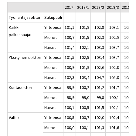
2017
2018/1
2018/2
2018/3
2018/4
Työnantajasektori
Sukupuoli
Kaikki
Yhteensä
101,1
101,9
102,8
103,1
103,4
palkansaajat
Miehet
100,7
101,5
102,3
102,5
102,8
Naiset
101,4
102,1
103,3
103,7
103,9
Yksityinen sektori
Yhteensä
101,5
102,5
103,4
103,7
104,0
Miehet
100,9
101,9
102,6
102,8
103,2
Naiset
102,3
103,4
104,7
105,0
105,3
Kuntasektori
Yhteensä
99,9
100,2
101,2
101,7
101,8
Miehet
98,9
99,0
99,8
100,1
100,1
Naiset
100,1
100,5
101,5
102,1
102,2
Valtio
Yhteensä
100,5
100,7
102,0
102,4
102,5
Miehet
100,0
100,1
101,3
101,6
101,5