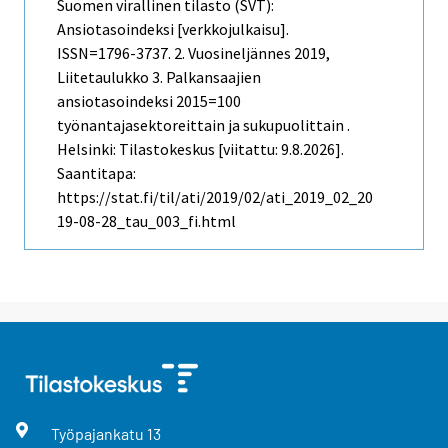
Suomen virallinen tilasto (SVT):
Ansiotasoindeksi [verkkojulkaisu].
ISSN=1796-3737.
2. Vuosineljännes
2019,
Liitetaulukko 3. Palkansaajien
ansiotasoindeksi 2015=100
työnantajasektoreittain ja sukupuolittain .
Helsinki: Tilastokeskus [viitattu: 9.8.2026].
Saantitapa:
https://stat.fi/til/ati/2019/02/ati_2019_02_20
19-08-28_tau_003_fi.html
Työpajankatu
13