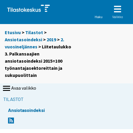
Valikko
Haku
Etusivu
>
Tilastot
>
Ansiotasoindeksi
>
2019
>
2.
vuosineljännes
> Liitetaulukko
3. Palkansaajien
ansiotasoindeksi 2015=100
työnantajasektoreittain ja
sukupuolittain
Avaa valikko
TILASTOT
Ansiotasoindeksi