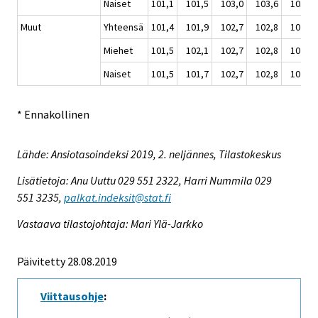
Naiset
101,1
101,5
103,0
103,6
103,9
Muut
Yhteensä
101,4
101,9
102,7
102,8
102,9
Miehet
101,5
102,1
102,7
102,8
102,9
Naiset
101,5
101,7
102,7
102,8
102,9
* Ennakollinen
Lähde: Ansiotasoindeksi 2019, 2. neljännes, Tilastokeskus
Lisätietoja: Anu Uuttu 029 551 2322, Harri Nummila 029
551 3235,
palkat.indeksit@stat.fi
Vastaava tilastojohtaja: Mari Ylä-Jarkko
Päivitetty 28.08.2019
Viittausohje
: