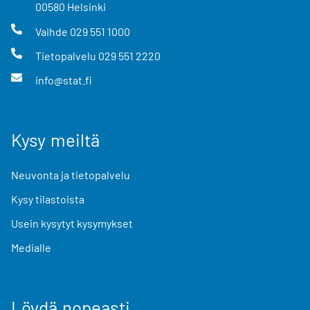
00580
Helsinki
Vaihde
029 551 1000
Tietopalvelu
029 551 2220
info@stat.fi
Kysy meiltä
Neuvonta ja tietopalvelu
Kysy tilastoista
Usein kysytyt kysymykset
Medialle
Löydä nopeasti