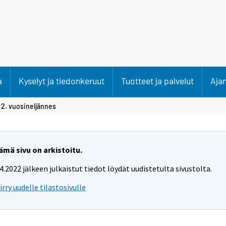
a
Kyselyt ja tiedonkeruut
Tuotteet ja palvelut
Aja
>
2. vuosineljännes
ämä sivu on arkistoitu.
.4.2022 jälkeen julkaistut tiedot löydät uudistetulta sivustolta.
iirry uudelle tilastosivulle