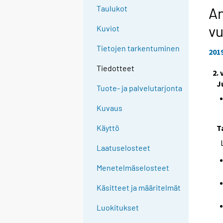
Taulukot
An
vu
Kuviot
Tietojen tarkentuminen
201
Tiedotteet
2.
J
Tuote- ja palvelutarjonta
Kuvaus
T
Käyttö
Laatuselosteet
Menetelmäselosteet
Käsitteet ja määritelmät
Luokitukset