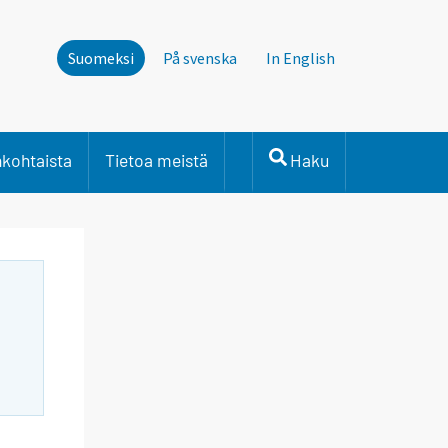
Suomeksi
På svenska
In English
nkohtaista
Tietoa meistä
Haku