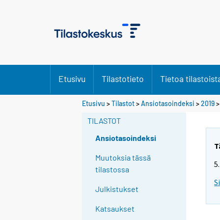
Etusivu
Tilastotieto
Tietoa tilastoist
Etusivu
>
Tilastot
>
Ansiotasoindeksi
>
2019
TILASTOT
Ansiotasoindeksi
T
Muutoksia tässä
5
tilastossa
S
Julkistukset
Katsaukset