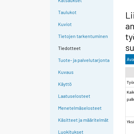
Katsaukset
Taulukot
Li
an
Kuviot
ty
Tietojen tarkentuminen
su
Tiedotteet
Ava
Tuote- ja palvelutarjonta
Kuvaus
Työ
Käyttö
Kaik
Laatuselosteet
pal
Menetelmäselosteet
Käsitteet ja määritelmät
Yksi
Luokitukset