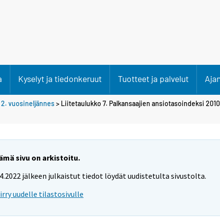
a
Kyselyt ja tiedonkeruut
Tuotteet ja palvelut
Aja
>
2. vuosineljännes
> Liitetaulukko 7. Palkansaajien ansiotasoindeksi 201
ämä sivu on arkistoitu.
.4.2022 jälkeen julkaistut tiedot löydät uudistetulta sivustolta.
iirry uudelle tilastosivulle