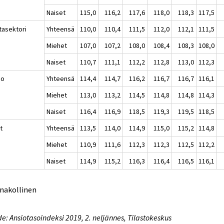
Naiset
115,0
116,2
117,6
118,0
118,3
117,5
tasektori
Yhteensä
110,0
110,4
111,5
112,0
112,1
111,5
Miehet
107,0
107,2
108,0
108,4
108,3
108,0
Naiset
110,7
111,1
112,2
112,8
113,0
112,3
io
Yhteensä
114,4
114,7
116,2
116,7
116,7
116,1
Miehet
113,0
113,2
114,5
114,8
114,8
114,3
Naiset
116,4
116,9
118,5
119,3
119,5
118,5
t
Yhteensä
113,5
114,0
114,9
115,0
115,2
114,8
Miehet
110,9
111,6
112,3
112,3
112,5
112,2
Naiset
114,9
115,2
116,3
116,4
116,5
116,1
nnakollinen
e: Ansiotasoindeksi 2019, 2. neljännes, Tilastokeskus