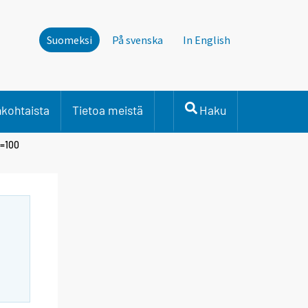
Suomeksi
På svenska
In English
nkohtaista
Tietoa meistä
Haku
0=100