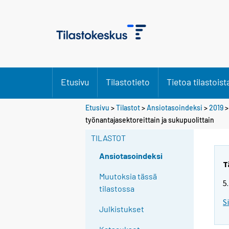
Etusivu
Tilastotieto
Tietoa tilastoist
Etusivu
>
Tilastot
>
Ansiotasoindeksi
>
2019
työnantajasektoreittain ja sukupuolittain
TILASTOT
Ansiotasoindeksi
T
Muutoksia tässä
5
tilastossa
S
Julkistukset