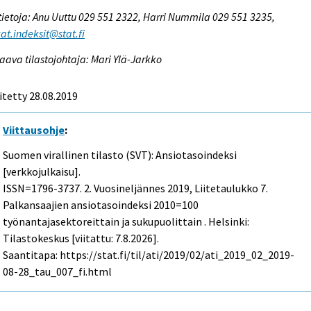
tietoja: Anu Uuttu 029 551 2322, Harri Nummila 029 551 3235,
at.indeksit@stat.fi
aava tilastojohtaja: Mari Ylä-Jarkko
itetty 28.08.2019
Viittausohje
:
Suomen virallinen tilasto (SVT): Ansiotasoindeksi
[verkkojulkaisu].
ISSN=1796-3737.
2. Vuosineljännes
2019, Liitetaulukko 7.
Palkansaajien ansiotasoindeksi 2010=100
työnantajasektoreittain ja sukupuolittain . Helsinki:
Tilastokeskus [viitattu: 7.8.2026].
Saantitapa: https://stat.fi/til/ati/2019/02/ati_2019_02_2019-
08-28_tau_007_fi.html