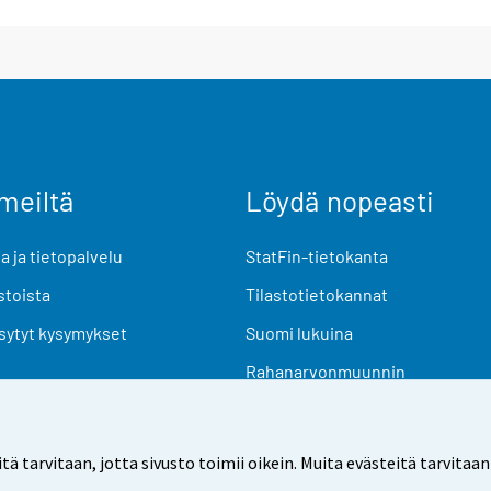
meiltä
Löydä nopeasti
 ja tietopalvelu
StatFin-tietokanta
stoista
Tilastotietokannat
sytyt kysymykset
Suomi lukuina
Rahanarvonmuunnin
Tulevat julkaisut
Tutkimusaineistot
arvitaan, jotta sivusto toimii oikein. Muita evästeitä tarvitaan