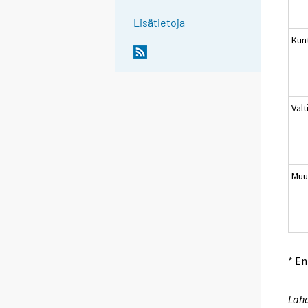
Lisätietoja
Kun
Valt
Muu
* E
Lähd