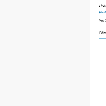
Lisä
palk
Vast
Päiv