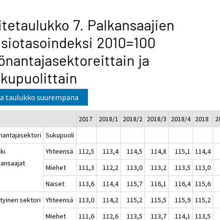
itetaulukko 7. Palkansaajien
siotasoindeksi 2010=100
önantajasektoreittain ja
kupuolittain
a taulukko suurempana
2017
2018/1
2018/2
2018/3
2018/4
2018
2
nantajasektori
Sukupuoli
ki
Yhteensä
112,5
113,4
114,5
114,8
115,1
114,4
kansaajat
Miehet
111,3
112,2
113,0
113,2
113,5
113,0
Naiset
113,6
114,4
115,7
116,1
116,4
115,6
tyinen sektori
Yhteensä
113,0
114,2
115,2
115,5
115,9
115,2
Miehet
111,6
112,6
113,5
113,7
114,1
113,5