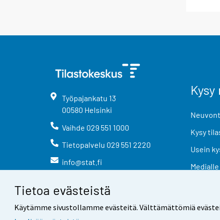
Kysy 
Työpajankatu
13
00580
Helsinki
Neuvonta
Vaihde
029 551 1000
Kysy tila
Tietopalvelu
029 551 2220
Usein ky
info@stat.fi
Medialle
Tietoa evästeistä
Käytämme sivustollamme evästeitä. Välttämättömiä evästeitä t