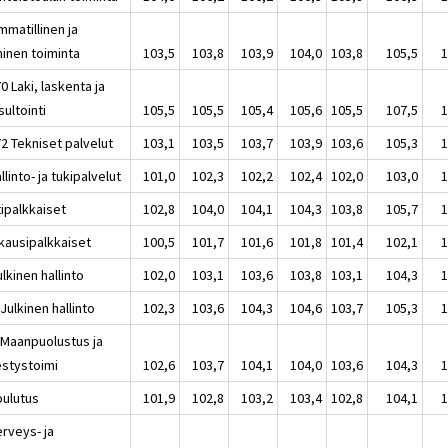
mmatillinen ja
ninen toiminta
103,5
103,8
103,9
104,0
103,8
105,5
1
0 Laki, laskenta ja
ultointi
105,5
105,5
105,4
105,6
105,5
107,5
1
2 Tekniset palvelut
103,1
103,5
103,7
103,9
103,6
105,3
1
llinto- ja tukipalvelut
101,0
102,3
102,2
102,4
102,0
103,0
1
tipalkkaiset
102,8
104,0
104,1
104,3
103,8
105,7
1
kausipalkkaiset
100,5
101,7
101,6
101,8
101,4
102,1
1
lkinen hallinto
102,0
103,1
103,6
103,8
103,1
104,3
1
Julkinen hallinto
102,3
103,6
104,3
104,6
103,7
105,3
1
 Maanpuolustus ja
estystoimi
102,6
103,7
104,1
104,0
103,6
104,3
1
oulutus
101,9
102,8
103,2
103,4
102,8
104,1
1
erveys- ja