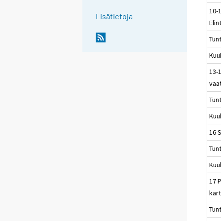
10-
Lisätietoja
Elin
Tun
Kuu
13-1
vaa
Tun
Kuu
16 
Tun
Kuu
17 P
kart
Tun