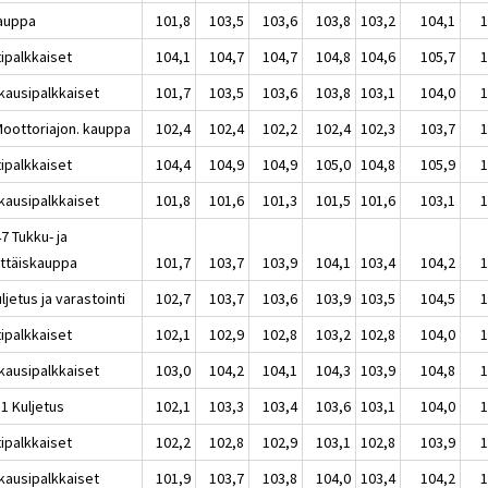
auppa
101,8
103,5
103,6
103,8
103,2
104,1
1
tipalkkaiset
104,1
104,7
104,7
104,8
104,6
105,7
1
kausipalkkaiset
101,7
103,5
103,6
103,8
103,1
104,0
1
Moottoriajon. kauppa
102,4
102,4
102,2
102,4
102,3
103,7
1
tipalkkaiset
104,4
104,9
104,9
105,0
104,8
105,9
1
kausipalkkaiset
101,8
101,6
101,3
101,5
101,6
103,1
1
7 Tukku- ja
ittäiskauppa
101,7
103,7
103,9
104,1
103,4
104,2
1
ljetus ja varastointi
102,7
103,7
103,6
103,9
103,5
104,5
1
tipalkkaiset
102,1
102,9
102,8
103,2
102,8
104,0
1
kausipalkkaiset
103,0
104,2
104,1
104,3
103,9
104,8
1
1 Kuljetus
102,1
103,3
103,4
103,6
103,1
104,0
1
tipalkkaiset
102,2
102,8
102,9
103,1
102,8
103,9
1
kausipalkkaiset
101,9
103,7
103,8
104,0
103,4
104,2
1