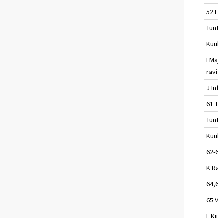
52 L
Tun
Kuu
I Ma
rav
J In
61 T
Tun
Kuu
62-
K R
64,
65 
L Ki