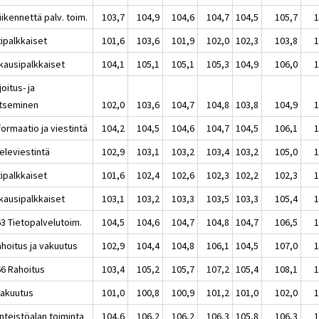
iikennettä palv. toim.
103,7
104,9
104,6
104,7
104,5
105,7
1
tipalkkaiset
101,6
103,6
101,9
102,0
102,3
103,8
1
kausipalkkaiset
104,1
105,1
105,1
105,3
104,9
106,0
1
joitus- ja
itseminen
102,0
103,6
104,7
104,8
103,8
104,9
1
formaatio ja viestintä
104,2
104,5
104,6
104,7
104,5
106,1
1
eleviestintä
102,9
103,1
103,2
103,4
103,2
105,0
1
tipalkkaiset
101,6
102,4
102,6
102,3
102,2
102,3
1
kausipalkkaiset
103,1
103,2
103,3
103,5
103,3
105,4
1
63 Tietopalvelutoim.
104,5
104,6
104,7
104,8
104,7
106,5
1
ahoitus ja vakuutus
102,9
104,4
104,8
106,1
104,5
107,0
1
66 Rahoitus
103,4
105,2
105,7
107,2
105,4
108,1
1
Vakuutus
101,0
100,8
100,9
101,2
101,0
102,0
1
inteistöalan toiminta
104,6
106,2
106,2
106,3
105,8
106,3
1