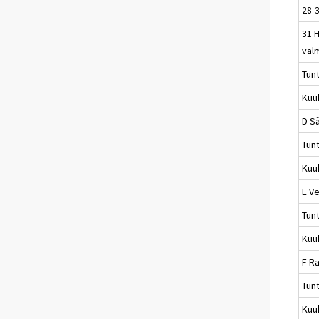
28-3
31 
val
Tun
Kuu
D S
Tun
Kuu
E Ve
Tun
Kuu
F R
Tun
Kuu