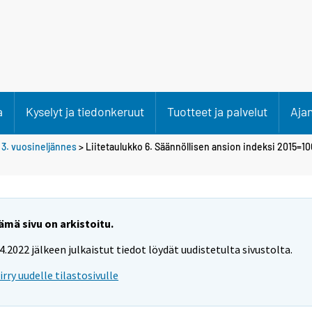
a
Kyselyt ja tiedonkeruut
Tuotteet ja palvelut
Aja
>
3. vuosineljännes
> Liitetaulukko 6. Säännöllisen ansion indeksi 2015=100
ämä sivu on arkistoitu.
.4.2022 jälkeen julkaistut tiedot löydät uudistetulta sivustolta.
iirry uudelle tilastosivulle