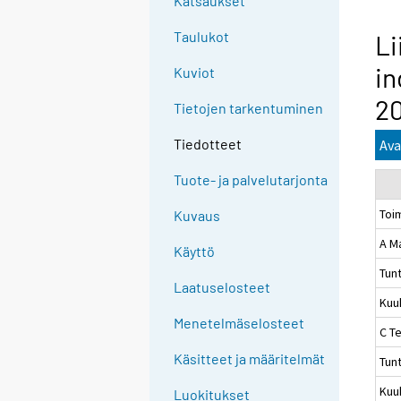
Katsaukset
Taulukot
Li
in
Kuviot
2
Tietojen tarkentuminen
Tiedotteet
Ava
Tuote- ja palvelutarjonta
Toi
Kuvaus
A M
Käyttö
Tun
Laatuselosteet
Kuu
Menetelmäselosteet
C Te
Käsitteet ja määritelmät
Tun
Kuu
Luokitukset