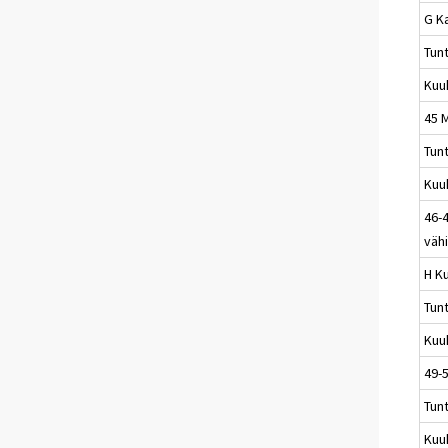
G K
Tun
Kuu
45 
Tun
Kuu
46-4
väh
H Ku
Tun
Kuu
49-5
Tun
Kuu