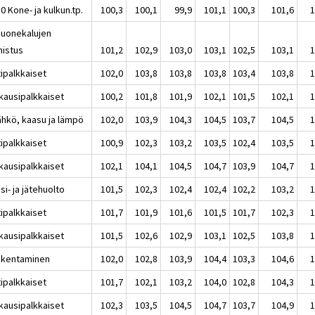
0 Kone- ja kulkun.tp.
100,3
100,1
99,9
101,1
100,3
101,6
1
Huonekalujen
mistus
101,2
102,9
103,0
103,1
102,5
103,1
1
tipalkkaiset
102,0
103,8
103,8
103,8
103,4
103,8
1
kausipalkkaiset
100,2
101,8
101,9
102,1
101,5
102,1
1
ähkö, kaasu ja lämpö
102,0
103,9
104,3
104,5
103,7
104,5
1
tipalkkaiset
100,9
102,3
103,2
103,5
102,4
103,5
1
kausipalkkaiset
102,1
104,1
104,5
104,7
103,9
104,7
1
si- ja jätehuolto
101,5
102,3
102,4
102,4
102,2
103,2
1
tipalkkaiset
101,7
101,9
101,6
101,5
101,7
102,3
1
kausipalkkaiset
101,5
102,6
102,9
103,1
102,5
103,8
1
akentaminen
102,0
102,8
103,9
104,4
103,3
104,6
1
tipalkkaiset
101,7
102,1
103,2
104,0
102,8
104,3
1
kausipalkkaiset
102,3
103,5
104,5
104,7
103,7
104,9
1