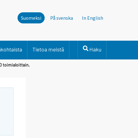
Suomeksi
På svenska
In English
nkohtaista
Tietoa meistä
Haku
 toimialoittain,