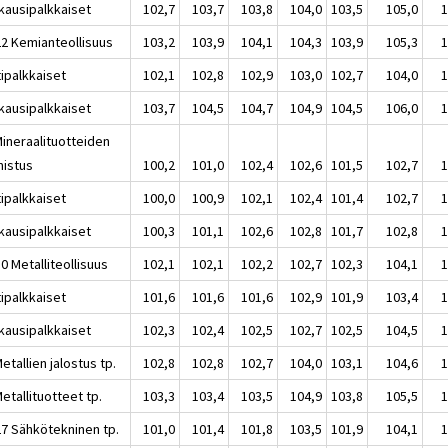
kausipalkkaiset
102,7
103,7
103,8
104,0
103,5
105,0
1
22 Kemianteollisuus
103,2
103,9
104,1
104,3
103,9
105,3
1
tipalkkaiset
102,1
102,8
102,9
103,0
102,7
104,0
1
kausipalkkaiset
103,7
104,5
104,7
104,9
104,5
106,0
1
Mineraalituotteiden
mistus
100,2
101,0
102,4
102,6
101,5
102,7
1
tipalkkaiset
100,0
100,9
102,1
102,4
101,4
102,7
1
kausipalkkaiset
100,3
101,1
102,6
102,8
101,7
102,8
1
0 Metalliteollisuus
102,1
102,1
102,2
102,7
102,3
104,1
1
tipalkkaiset
101,6
101,6
101,6
102,9
101,9
103,4
1
kausipalkkaiset
102,3
102,4
102,5
102,7
102,5
104,5
1
etallien jalostus tp.
102,8
102,8
102,7
104,0
103,1
104,6
1
etallituotteet tp.
103,3
103,4
103,5
104,9
103,8
105,5
1
27 Sähkötekninen tp.
101,0
101,4
101,8
103,5
101,9
104,1
1