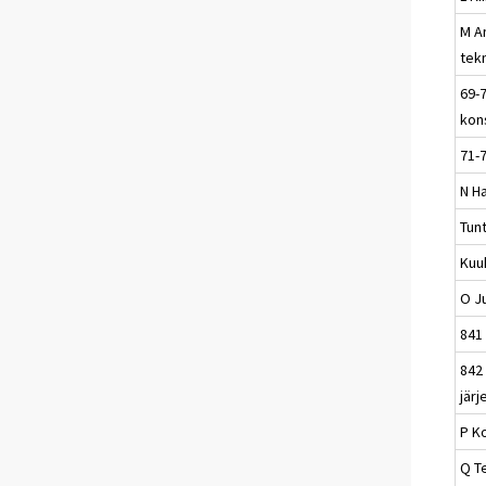
M A
tek
69-7
kons
71-7
N Ha
Tun
Kuu
O Ju
841 
842
järj
P K
Q T