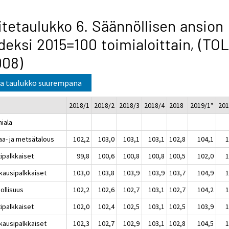
itetaulukko 6. Säännöllisen ansion
deksi 2015=100 toimialoittain, (TOL
008)
a taulukko suurempana
2018/1
2018/2
2018/3
2018/4
2018
2019/1*
201
miala
aa- ja metsätalous
102,2
103,0
103,1
103,1
102,8
104,1
1
tipalkkaiset
99,8
100,6
100,8
100,8
100,5
102,0
1
kausipalkkaiset
103,0
103,8
103,9
103,9
103,7
104,9
1
ollisuus
102,2
102,6
102,7
103,1
102,7
104,2
1
tipalkkaiset
102,0
102,4
102,5
103,1
102,5
103,9
1
kausipalkkaiset
102,3
102,7
102,9
103,1
102,8
104,5
1