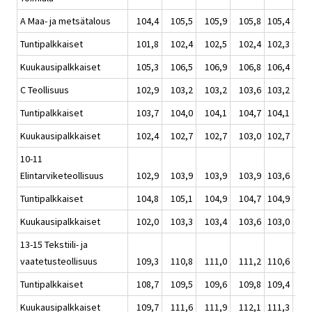
A Maa- ja metsätalous
104,4
105,5
105,9
105,8
105,4
1
Tuntipalkkaiset
101,8
102,4
102,5
102,4
102,3
1
Kuukausipalkkaiset
105,3
106,5
106,9
106,8
106,4
1
C Teollisuus
102,9
103,2
103,2
103,6
103,2
1
Tuntipalkkaiset
103,7
104,0
104,1
104,7
104,1
1
Kuukausipalkkaiset
102,4
102,7
102,7
103,0
102,7
1
10-11
Elintarviketeollisuus
102,9
103,9
103,9
103,9
103,6
1
Tuntipalkkaiset
104,8
105,1
104,9
104,7
104,9
1
Kuukausipalkkaiset
102,0
103,3
103,4
103,6
103,0
1
13-15 Tekstiili- ja
vaatetusteollisuus
109,3
110,8
111,0
111,2
110,6
1
Tuntipalkkaiset
108,7
109,5
109,6
109,8
109,4
1
Kuukausipalkkaiset
109,7
111,6
111,9
112,1
111,3
1