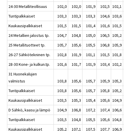
24-30 Metalliteollisuus
102,0
102,0
101,9
102,5
102,1
1
Tuntipalkkaiset
103,3
103,3
103,3
104,6
103,6
1
Kuukausipalkkaiset
101,5
101,5
101,4
101,6
101,5
1
24 Metallien jalostus tp.
104,7
104,8
105,0
106,5
105,2
1
25 Metallituotteet tp.
105,7
105,6
105,5
106,8
105,9
1
26-27 Sähkötekninen tp.
102,8
101,9
101,1
101,5
101,8
1
28-30 Kone- ja kulkun.tp.
101,6
101,7
101,9
103,4
102,2
1
31 Huonekalujen
valmistus
103,8
105,6
105,7
105,9
105,3
1
Tuntipalkkaiset
103,8
105,6
105,7
105,8
105,2
1
Kuukausipalkkaiset
103,5
105,3
105,4
105,6
104,9
1
D Sähkö, kaasu ja lämpö
104,9
106,8
107,2
107,4
106,6
1
Tuntipalkkaiset
103,5
104,8
105,5
105,6
104,8
1
Kuukausipalkkaiset
105,2
107,1
107,5
107,7
106,9
1