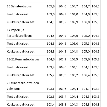
16 Sahateollisuus
103,9
104,6
104,7
104,7
104,5
1
Tuntipalkkaiset
103,6
104,1
104,0
104,0
103,9
1
Kuukausipalkkaiset
104,5
105,5
105,9
106,0
105,5
1
17 Paperi- ja
kartonkiteollisuus
104,5
104,9
104,9
105,0
104,8
1
Tuntipalkkaiset
104,8
104,9
105,0
105,1
104,9
1
Kuukausipalkkaiset
104,3
104,9
104,8
105,0
104,7
1
19-22 Kemianteollisuus
104,6
105,3
105,5
105,6
105,2
1
Tuntipalkkaiset
103,4
104,0
104,1
104,2
103,9
1
Kuukausipalkkaiset
105,2
105,9
106,2
106,4
105,9
1
23 Mineraalituotteiden
valmistus
103,1
103,6
104,4
104,7
103,9
1
Tuntipalkkaiset
102,8
103,4
104,4
104,5
103,8
1
Kuukausipalkkaiset
103,4
103,8
104,3
104,8
104,1
1