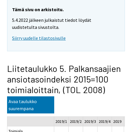
Tämä sivu on arkistoitu.
5.4.2022 jälkeen julkaistut tiedot löydät
uudistetulta sivustolta.
Siirry uudelle tilastosivulle
Liitetaulukko 5. Palkansaajien
ansiotasoindeksi 2015=100
toimialoittain, (TOL 2008)
Avaa taulukko
suurempana
2019/1
2019/2
2019/3
2019/4
2019
202
Toimiala