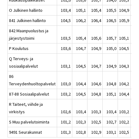
Kuukausipalkkaiset
102,0
103,6
103,7
104,0
103,3
1
O Julkinen hallinto
103,4
105,1
105,4
105,5
104,9
1
841 Julkinen hallinto
104,5
106,2
106,4
106,5
105,9
1
842 Maanpuolustus ja
järjestystoimi
103,5
105,4
105,6
105,7
105,1
1
P Koulutus
103,6
104,7
104,9
105,0
104,5
1
Q Terveys- ja
sosiaalipalvelut
103,1
104,5
104,7
104,9
104,3
1
86
Terveydenhuoltopalvelut
103,0
104,4
104,6
104,8
104,2
1
87-88 Sosiaalipalvelut
103,2
104,5
104,8
105,1
104,4
1
R Taiteet, viihde ja
virkistys
102,6
103,4
103,3
103,4
103,2
1
S Muu palvelutoiminta
101,2
102,3
102,5
102,7
102,2
1
9491 Seurakunnat
101,3
102,8
102,9
103,1
102,5
1