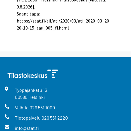
9.8.2026].
Saantitapa:
https://stat.fi/til/ati/2020/03/ati_2020_03_20
20-10-15_tau_005_fi.html
Työpajankatu
13
00580
Helsinki
Vaihde
029 551 1000
Tietopalvelu
029 551 2220
info@stat.fi