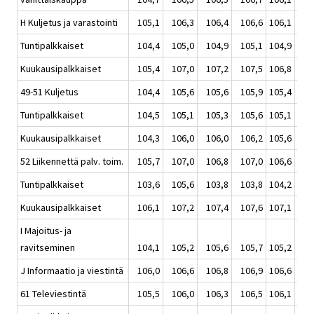
H Kuljetus ja varastointi
105,1
106,3
106,4
106,6
106,1
1
Tuntipalkkaiset
104,4
105,0
104,9
105,1
104,9
1
Kuukausipalkkaiset
105,4
107,0
107,2
107,5
106,8
1
49-51 Kuljetus
104,4
105,6
105,6
105,9
105,4
1
Tuntipalkkaiset
104,5
105,1
105,3
105,6
105,1
1
Kuukausipalkkaiset
104,3
106,0
106,0
106,2
105,6
1
52 Liikennettä palv. toim.
105,7
107,0
106,8
107,0
106,6
1
Tuntipalkkaiset
103,6
105,6
103,8
103,8
104,2
1
Kuukausipalkkaiset
106,1
107,2
107,4
107,6
107,1
1
I Majoitus- ja
ravitseminen
104,1
105,2
105,6
105,7
105,2
1
J Informaatio ja viestintä
106,0
106,6
106,8
106,9
106,6
1
61 Televiestintä
105,5
106,0
106,3
106,5
106,1
1