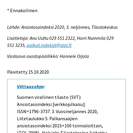
* Ennakollinen
Lähde: Ansiotasoindeksi 2020, 3. neljännes, Tilastokeskus
Lisätietoja: Anu Uuttu 029 551 2322, Harri Nummila 029
551 3235,
palkat.indeksit@stat.fi
Vastaava osastopäällikkö: Hannele Orjala
Päivitetty 15.10.2020
Viittausohje
:
Suomen virallinen tilasto (SVT):
Ansiotasoindeksi [verkkojulkaisu].
ISSN=1796-3737.
3. Vuosineljännes
2020,
Liitetaulukko 5. Palkansaajien
ansiotasoindeksi 2015=100 toimialoittain,
(TOL 2008) . Helsinki: Tilastokeskus [viitattu: