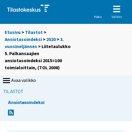
Valikko
Haku
Etusivu
>
Tilastot
>
Ansiotasoindeksi
>
2020
>
3.
vuosineljännes
> Liitetaulukko
5. Palkansaajien
ansiotasoindeksi 2015=100
toimialoittain, (TOL 2008)
Avaa valikko
TILASTOT
Ansiotasoindeksi