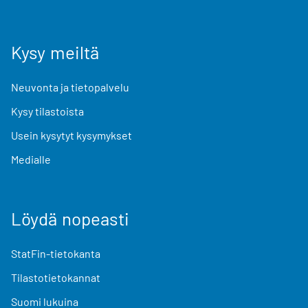
Kysy meiltä
Neuvonta ja tietopalvelu
Kysy tilastoista
Usein kysytyt kysymykset
Medialle
Löydä nopeasti
StatFin-tietokanta
Tilastotietokannat
Suomi lukuina