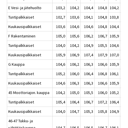
E Vesi- ja jätehuolto
103,2
104,2
104,4
104,8
104,2
1
Tuntipalkkaiset
102,7
103,6
104,1
104,8
103,8
1
Kuukausipalkkaiset
103,6
104,6
104,6
104,8
104,4
1
F Rakentaminen
105,0
105,6
106,2
106,7
105,9
1
Tuntipalkkaiset
104,0
104,2
104,9
105,5
104,6
1
Kuukausipalkkaiset
105,9
106,9
107,4
107,9
107,0
1
G Kauppa
104,6
106,2
106,3
106,6
105,9
1
Tuntipalkkaiset
105,2
106,0
106,4
106,8
106,1
1
Kuukausipalkkaiset
104,6
106,3
106,3
106,6
105,9
1
45 Moottoriajon. kauppa
104,2
105,0
105,5
106,0
105,2
1
Tuntipalkkaiset
105,4
106,4
106,7
107,2
106,4
1
Kuukausipalkkaiset
104,0
104,7
105,3
105,8
104,9
1
46-47 Tukku- ja
vähittäiskauppa
104,7
106,5
106,5
106,7
106,1
1