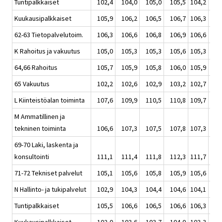
Tuntipalkkaiset
102,4
104,0
105,0
105,5
104,2
1
Kuukausipalkkaiset
105,9
106,2
106,5
106,7
106,3
1
62-63 Tietopalvelutoim.
106,3
106,6
106,8
106,9
106,6
1
K Rahoitus ja vakuutus
105,0
105,3
105,3
105,6
105,3
1
64,66 Rahoitus
105,7
105,9
105,8
106,0
105,9
1
65 Vakuutus
102,2
102,6
102,9
103,2
102,7
1
L Kiinteistöalan toiminta
107,6
109,9
110,5
110,8
109,7
1
M Ammatillinen ja
tekninen toiminta
106,6
107,3
107,5
107,8
107,3
1
69-70 Laki, laskenta ja
konsultointi
111,1
111,4
111,8
112,3
111,7
1
71-72 Tekniset palvelut
105,1
105,6
105,8
105,9
105,6
1
N Hallinto- ja tukipalvelut
102,9
104,3
104,4
104,6
104,1
1
Tuntipalkkaiset
105,5
106,6
106,5
106,6
106,3
1