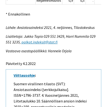
Neljännesmuutos
0,9
0,5
.
0,2
* Ennakollinen
Lähde: Ansiotasoindeksi 2021, 4. neljännes, Tilastokeskus
Lisätietoja: Jukka Tapio 029 551 3429, Harri Nummila 029
551 3235,
palkat.indeksit@stat.fi
Vastaava osastopäällikkö: Hannele Orjala
Päivitetty 4.2.2022
Viittausohje
:
Suomen virallinen tilasto (SVT):
Ansiotasoindeksi [verkkojulkaisu].
ISSN=1796-3737.
4. Vuosineljännes
2021,
Liitetaulukko 10. Säännöllisen ansion indeksi
2015=100, prosentuaalisia muutoksia .