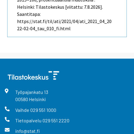
Helsinki: Tilastokeskus [viitattu: 7.8.2026].
Saantitapa:
https://stat.fi/til/ati/2021/04/ati_2021_04_20
22-02-04_tau_010_fi.html
Työpajankatu
13
00580
Helsinki
Vaihde
029 551 1000
Tietopalvelu
029 551 2220
info@stat.fi