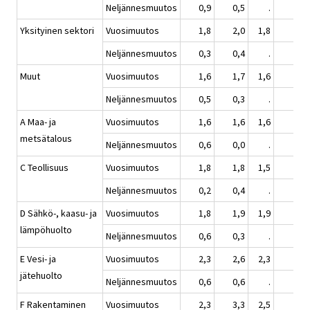
Neljännesmuutos
0,9
0,5
.
0,0
Yksityinen sektori
Vuosimuutos
1,8
2,0
1,8
2,2
Neljännesmuutos
0,3
0,4
.
0,5
Muut
Vuosimuutos
1,6
1,7
1,6
2,0
Neljännesmuutos
0,5
0,3
.
0,6
A Maa- ja
Vuosimuutos
1,6
1,6
1,6
1,7
metsätalous
Neljännesmuutos
0,6
0,0
.
0,8
C Teollisuus
Vuosimuutos
1,8
1,8
1,5
2,5
Neljännesmuutos
0,2
0,4
.
0,8
D Sähkö-, kaasu- ja
Vuosimuutos
1,8
1,9
1,9
1,9
lämpöhuolto
Neljännesmuutos
0,6
0,3
.
0,0
E Vesi- ja
Vuosimuutos
2,3
2,6
2,3
2,2
jätehuolto
Neljännesmuutos
0,6
0,6
.
0,6
F Rakentaminen
Vuosimuutos
2,3
3,3
2,5
2,7