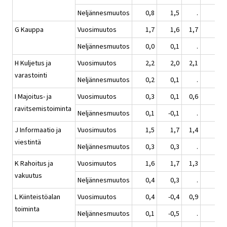
Neljännesmuutos
0,8
1,5
.
0,2
G Kauppa
Vuosimuutos
1,7
1,6
1,7
2,0
Neljännesmuutos
0,0
0,1
.
0,2
H Kuljetus ja
Vuosimuutos
2,2
2,0
2,1
1,9
varastointi
Neljännesmuutos
0,2
0,1
.
0,6
I Majoitus- ja
Vuosimuutos
0,3
0,1
0,6
0,8
ravitsemistoiminta
Neljännesmuutos
0,1
-0,1
.
0,7
J Informaatio ja
Vuosimuutos
1,5
1,7
1,4
2,5
viestintä
Neljännesmuutos
0,3
0,3
.
0,9
K Rahoitus ja
Vuosimuutos
1,6
1,7
1,3
2,1
vakuutus
Neljännesmuutos
0,4
0,3
.
0,4
L Kiinteistöalan
Vuosimuutos
0,4
-0,4
0,9
-0,1
toiminta
Neljännesmuutos
0,1
-0,5
.
0,0