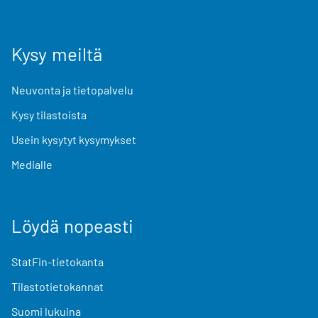
Kysy meiltä
Neuvonta ja tietopalvelu
Kysy tilastoista
Usein kysytyt kysymykset
Medialle
Löydä nopeasti
StatFin-tietokanta
Tilastotietokannat
Suomi lukuina