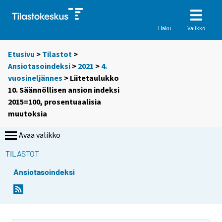
Valikko
Haku
Etusivu
>
Tilastot
>
Ansiotasoindeksi
>
2021
>
4.
vuosineljännes
> Liitetaulukko
10. Säännöllisen ansion indeksi
2015=100, prosentuaalisia
muutoksia
Avaa valikko
TILASTOT
Ansiotasoindeksi