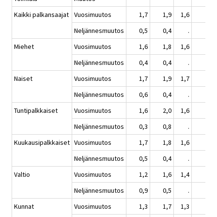
Kaikki palkansaajat
Vuosimuutos
1,7
1,9
1,6
2,0
Neljännesmuutos
0,5
0,4
.
0,4
Miehet
Vuosimuutos
1,6
1,8
1,6
2,1
Neljännesmuutos
0,4
0,4
.
0,5
Naiset
Vuosimuutos
1,7
1,9
1,7
1,9
Neljännesmuutos
0,6
0,4
.
0,3
Tuntipalkkaiset
Vuosimuutos
1,6
2,0
1,6
2,3
Neljännesmuutos
0,3
0,8
.
0,5
Kuukausipalkkaiset
Vuosimuutos
1,7
1,8
1,6
2,0
Neljännesmuutos
0,5
0,4
.
0,4
Valtio
Vuosimuutos
1,2
1,6
1,4
1,5
Neljännesmuutos
0,9
0,5
.
0,0
Kunnat
Vuosimuutos
1,3
1,7
1,3
1,6