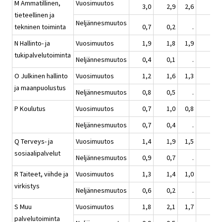
M Ammatillinen,
Vuosimuutos
3,0
2,9
2,6
3,1
tieteellinen ja
Neljännesmuutos
tekninen toiminta
0,7
0,2
.
1,1
N Hallinto- ja
Vuosimuutos
1,9
1,8
1,9
1,5
tukipalvelutoiminta
Neljännesmuutos
0,4
0,1
.
0,3
O Julkinen hallinto
Vuosimuutos
1,2
1,6
1,3
1,6
ja maanpuolustus
Neljännesmuutos
0,8
0,5
.
0,1
P Koulutus
Vuosimuutos
0,7
1,0
0,8
1,2
Neljännesmuutos
0,7
0,4
.
0,1
Q Terveys- ja
Vuosimuutos
1,4
1,9
1,5
1,8
sosiaalipalvelut
Neljännesmuutos
0,9
0,7
.
0,0
R Taiteet, viihde ja
Vuosimuutos
1,3
1,4
1,0
1,3
virkistys
Neljännesmuutos
0,6
0,2
.
0,1
S Muu
Vuosimuutos
1,8
2,1
1,7
2,0
palvelutoiminta