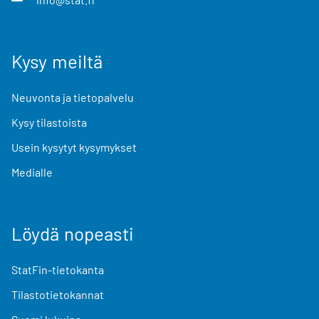
Kysy meiltä
Neuvonta ja tietopalvelu
Kysy tilastoista
Usein kysytyt kysymykset
Medialle
Löydä nopeasti
StatFin-tietokanta
Tilastotietokannat