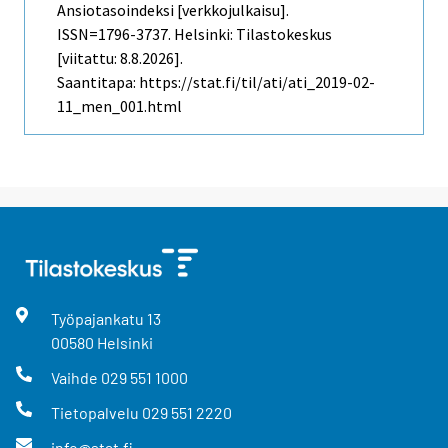
Ansiotasoindeksi [verkkojulkaisu].
ISSN=1796-3737. Helsinki: Tilastokeskus
[viitattu: 8.8.2026].
Saantitapa: https://stat.fi/til/ati/ati_2019-02-
11_men_001.html
Työpajankatu
13
00580
Helsinki
Vaihde
029 551 1000
Tietopalvelu
029 551 2220
info@stat.fi