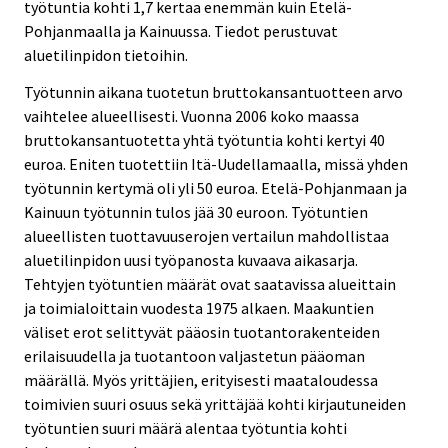
työtuntia kohti 1,7 kertaa enemmän kuin Etelä-
Pohjanmaalla ja Kainuussa. Tiedot perustuvat
aluetilinpidon tietoihin.
Työtunnin aikana tuotetun bruttokansantuotteen arvo
vaihtelee alueellisesti. Vuonna 2006 koko maassa
bruttokansantuotetta yhtä työtuntia kohti kertyi 40
euroa. Eniten tuotettiin Itä-Uudellamaalla, missä yhden
työtunnin kertymä oli yli 50 euroa. Etelä-Pohjanmaan ja
Kainuun työtunnin tulos jää 30 euroon. Työtuntien
alueellisten tuottavuuserojen vertailun mahdollistaa
aluetilinpidon uusi työpanosta kuvaava aikasarja.
Tehtyjen työtuntien määrät ovat saatavissa alueittain
ja toimialoittain vuodesta 1975 alkaen. Maakuntien
väliset erot selittyvät pääosin tuotantorakenteiden
erilaisuudella ja tuotantoon valjastetun pääoman
määrällä. Myös yrittäjien, erityisesti maataloudessa
toimivien suuri osuus sekä yrittäjää kohti kirjautuneiden
työtuntien suuri määrä alentaa työtuntia kohti