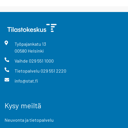
Työpajankatu
13
00580
Helsinki
Vaihde
029 551 1000
Tietopalvelu
029 551 2220
info@stat.fi
Kysy meiltä
Neuvonta ja tietopalvelu