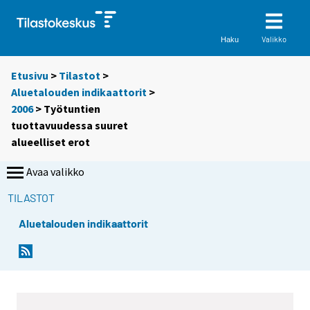
Valikko
Haku
Etusivu
>
Tilastot
>
Aluetalouden indikaattorit
>
2006
> Työtuntien
tuottavuudessa suuret
alueelliset erot
Avaa valikko
TILASTOT
Aluetalouden indikaattorit