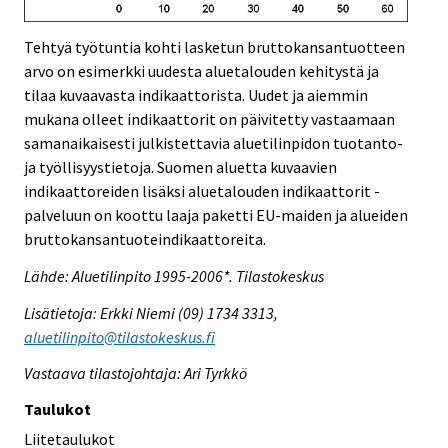
Tehtyä työtuntia kohti lasketun bruttokansantuotteen
arvo on esimerkki uudesta aluetalouden kehitystä ja
tilaa kuvaavasta indikaattorista. Uudet ja aiemmin
mukana olleet indikaattorit on päivitetty vastaamaan
samanaikaisesti julkistettavia aluetilinpidon tuotanto-
ja työllisyystietoja. Suomen aluetta kuvaavien
indikaattoreiden lisäksi aluetalouden indikaattorit -
palveluun on koottu laaja paketti EU-maiden ja alueiden
bruttokansantuoteindikaattoreita.
Lähde: Aluetilinpito 1995-2006*. Tilastokeskus
Lisätietoja: Erkki Niemi (09) 1734 3313,
aluetilinpito@tilastokeskus.fi
Vastaava tilastojohtaja: Ari Tyrkkö
Taulukot
Liitetaulukot