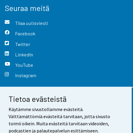
Seuraa meitä
Tilaa uutisviesti
Facebook
Twitter
LinkedIn
YouTube
Instagram
Tietoa evästeistä
Yhteystiedot
Käytämme sivustollamme evästeitä.
Palaute
Välttämättömiä evästeitä tarvitaan, jotta sivusto
toimii oikein. Muita evästeitä tarvitaan videoiden,
Käyttöehdot
podcastien ja palautepalvelun esittämiseen.