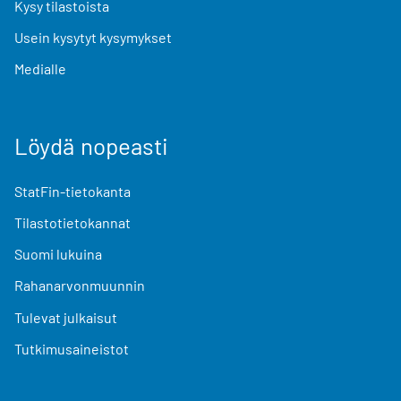
Kysy tilastoista
Usein kysytyt kysymykset
Medialle
Löydä nopeasti
StatFin-tietokanta
Tilastotietokannat
Suomi lukuina
Rahanarvonmuunnin
Tulevat julkaisut
Tutkimusaineistot