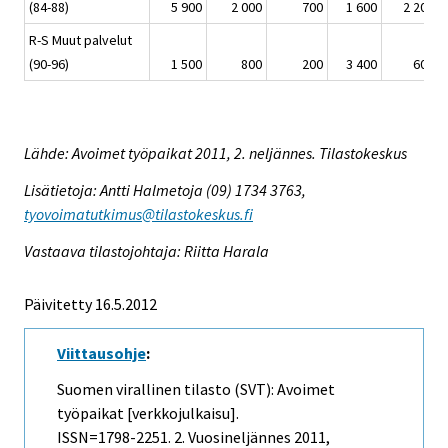
(84-88)
5 900
2 000
700
1 600
2 200
R-S Muut palvelut
(90-96)
1 500
800
200
3 400
600
Lähde: Avoimet työpaikat 2011, 2. neljännes. Tilastokeskus
Lisätietoja: Antti Halmetoja (09) 1734 3763,
tyovoimatutkimus@tilastokeskus.fi
Vastaava tilastojohtaja: Riitta Harala
Päivitetty 16.5.2012
Viittausohje
:
Suomen virallinen tilasto (SVT): Avoimet
työpaikat [verkkojulkaisu].
ISSN=1798-2251.
2. Vuosineljännes
2011,