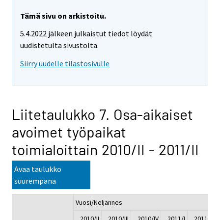
Tämä sivu on arkistoitu.
5.4.2022 jälkeen julkaistut tiedot löydät
uudistetulta sivustolta.
Siirry uudelle tilastosivulle
Liitetaulukko 7. Osa-aikaiset
avoimet työpaikat
toimialoittain 2010/II - 2011/II
Avaa taulukko
suurempana
Vuosi/Neljännes
2010/II
2010/III
2010/IV
2011/I
2011/II