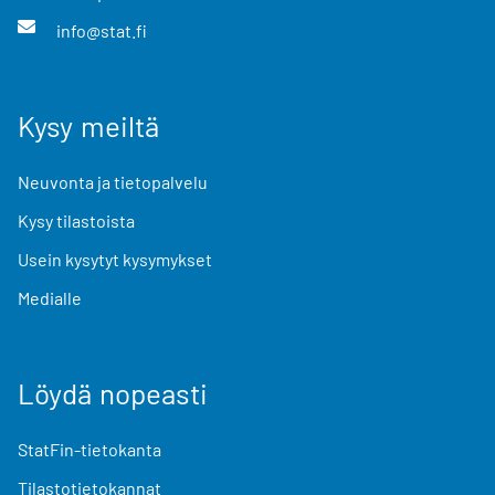
info@stat.fi
Kysy meiltä
Neuvonta ja tietopalvelu
Kysy tilastoista
Usein kysytyt kysymykset
Medialle
Löydä nopeasti
StatFin-tietokanta
Tilastotietokannat