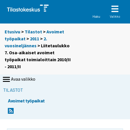
Valikko
Haku
Etusivu
>
Tilastot
>
Avoimet
työpaikat
>
2011
>
2.
vuosineljännes
> Liitetaulukko
7. Osa-aikaiset avoimet
työpaikat toimialoittain 2010/II
- 2011/II
Avaa valikko
TILASTOT
Avoimet työpaikat