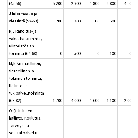
(45-56)
5 200
2 900
1 800
5 800
4 100
J Informaatio ja
viestintä (58-63)
200
700
100
500
0
K,L Rahoitus- ja
vakuutustoiminta,
Kiinteistöalan
toiminta (64-68)
0
500
0
100
100
M,N Ammatillinen,
tieteellinen ja
tekninen toiminta,
Hallinto- ja
tukipalvelutoiminta
(69-82)
1 700
4 000
1 600
1 100
2 000
O-Q Julkinen
hallinto, Koulutus,
Terveys- ja
sosiaalipalvelut