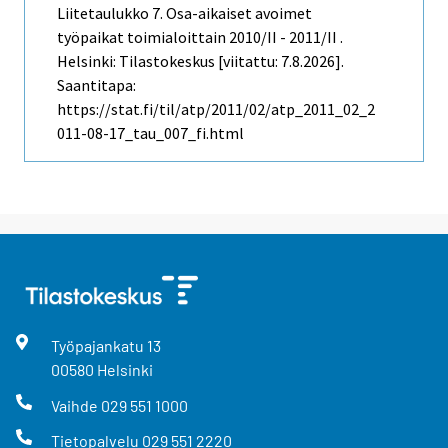
Liitetaulukko 7. Osa-aikaiset avoimet
työpaikat toimialoittain 2010/II - 2011/II .
Helsinki: Tilastokeskus [viitattu: 7.8.2026].
Saantitapa:
https://stat.fi/til/atp/2011/02/atp_2011_02_2
011-08-17_tau_007_fi.html
Työpajankatu
13
00580
Helsinki
Vaihde
029 551 1000
Tietopalvelu
029 551 2220