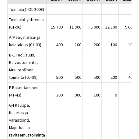
Toimiala (TOL 2008)
Toimialat yhteensä
(01-96)
15 700
11 900
5 000
12 800
9 600
A Maa-, metsä- ja
kalatalous (01-03)
400
100
200
100
100
B-E Teollisuus,
Kaivostoiminta,
Muu teollinen
toiminta (05-39)
500
500
500
200
400
F Rakentaminen
(41-43)
300
300
100
0
0
G-I Kauppa,
Kuljetus ja
varastointi,
Majoitus- ja
ravitsemustoiminta