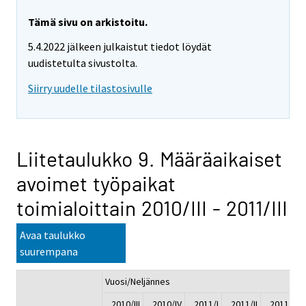
Tämä sivu on arkistoitu.
5.4.2022 jälkeen julkaistut tiedot löydät
uudistetulta sivustolta.
Siirry uudelle tilastosivulle
Liitetaulukko 9. Määräaikaiset
avoimet työpaikat
toimialoittain 2010/III - 2011/III
Avaa taulukko
suurempana
Vuosi/Neljännes
2010/III
2010/IV
2011/I
2011/II
2011/III