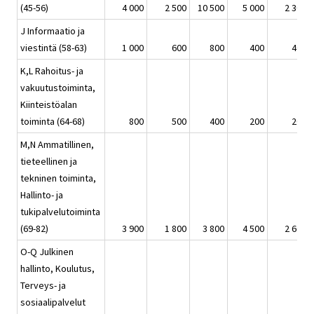
(45-56)
4 000
2 500
10 500
5 000
2 300
J Informaatio ja
viestintä (58-63)
1 000
600
800
400
400
K,L Rahoitus- ja
vakuutustoiminta,
Kiinteistöalan
toiminta (64-68)
800
500
400
200
200
M,N Ammatillinen,
tieteellinen ja
tekninen toiminta,
Hallinto- ja
tukipalvelutoiminta
(69-82)
3 900
1 800
3 800
4 500
2 600
O-Q Julkinen
hallinto, Koulutus,
Terveys- ja
sosiaalipalvelut