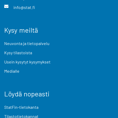
info@stat.fi
Kysy meiltä
Neuvonta ja tietopalvelu
Kysy tilastoista
Usein kysytyt kysymykset
Medialle
Löydä nopeasti
StatFin-tietokanta
Tilastotietokannat