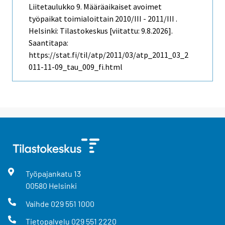
Liitetaulukko 9. Määräaikaiset avoimet
työpaikat toimialoittain 2010/III - 2011/III .
Helsinki: Tilastokeskus [viitattu: 9.8.2026].
Saantitapa:
https://stat.fi/til/atp/2011/03/atp_2011_03_2
011-11-09_tau_009_fi.html
Työpajankatu
13
00580
Helsinki
Vaihde
029 551 1000
Tietopalvelu
029 551 2220