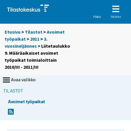
Valikko
Haku
Etusivu
>
Tilastot
>
Avoimet
työpaikat
>
2011
>
3.
vuosineljännes
> Liitetaulukko
9. Määräaikaiset avoimet
työpaikat toimialoittain
2010/III - 2011/III
Avaa valikko
TILASTOT
Avoimet työpaikat