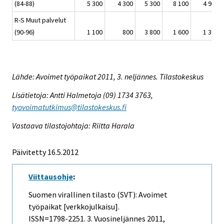
(84-88)
5 300
4 300
5 300
8 100
4 900
R-S Muut palvelut
(90-96)
1 100
800
3 800
1 600
1 300
Lähde: Avoimet työpaikat 2011, 3. neljännes. Tilastokeskus
Lisätietoja: Antti Halmetoja (09) 1734 3763,
tyovoimatutkimus@tilastokeskus.fi
Vastaava tilastojohtaja: Riitta Harala
Päivitetty 16.5.2012
Viittausohje
:
Suomen virallinen tilasto (SVT): Avoimet
työpaikat [verkkojulkaisu].
ISSN=1798-2251.
3. Vuosineljännes
2011,