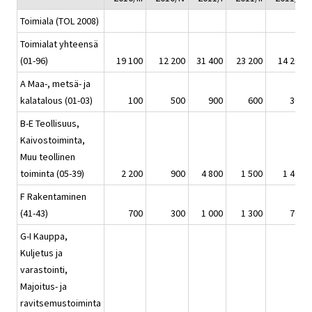
Toimiala (TOL 2008)
Toimialat yhteensä
(01-96)
19 100
12 200
31 400
23 200
14 200
A Maa-, metsä- ja
kalatalous (01-03)
100
500
900
600
300
B-E Teollisuus,
Kaivostoiminta,
Muu teollinen
toiminta (05-39)
2 200
900
4 800
1 500
1 400
F Rakentaminen
(41-43)
700
300
1 000
1 300
700
G-I Kauppa,
Kuljetus ja
varastointi,
Majoitus- ja
ravitsemustoiminta