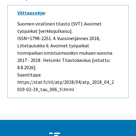
Viittausohje
:
Suomen virallinen tilasto (SVT): Avoimet
työpaikat [verkkojulkaisu].
ISSN=1798-2251.
4. Vuosineljännes
2018,
Liitetaulukko 6. Avoimet työpaikat
toimipaikan omistusmuodon mukaan vuosina
2017 - 2018 . Helsinki: Tilastokeskus [viitattu:
8.8.2026].
Saantitapa:
https://stat.fi/til/atp/2018/04/atp_2018_04_2
019-02-19_tau_006_fi.html