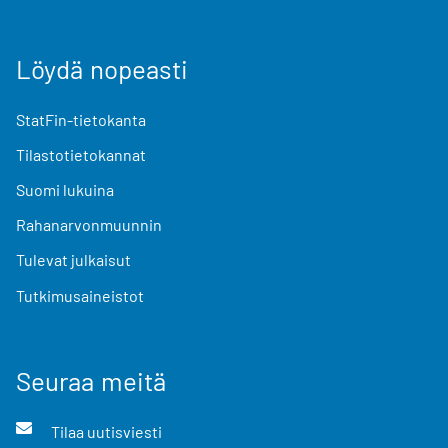
Löydä nopeasti
StatFin-tietokanta
Tilastotietokannat
Suomi lukuina
Rahanarvonmuunnin
Tulevat julkaisut
Tutkimusaineistot
Seuraa meitä
Tilaa uutisviesti