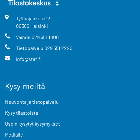
Työpajankatu
13
00580
Helsinki
Vaihde
029 551 1000
Tietopalvelu
029 551 2220
info@stat.fi
Kysy meiltä
Neuvonta ja tietopalvelu
Kysy tilastoista
Usein kysytyt kysymykset
Medialle