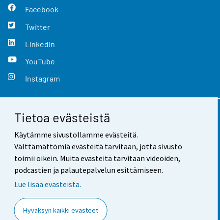
Facebook
Twitter
LinkedIn
YouTube
Instagram
Tietoa evästeistä
Yhteystiedot
Käytämme sivustollamme evästeitä.
Palaute
Välttämättömiä evästeitä tarvitaan, jotta sivusto
toimii oikein. Muita evästeitä tarvitaan videoiden,
Käyttöehdot
podcastien ja palautepalvelun esittämiseen.
Tietosuoja
Lue lisää evästeistä.
Saavutettavuus
Hyväksyn kaikki evästeet
Tietoa sivustosta