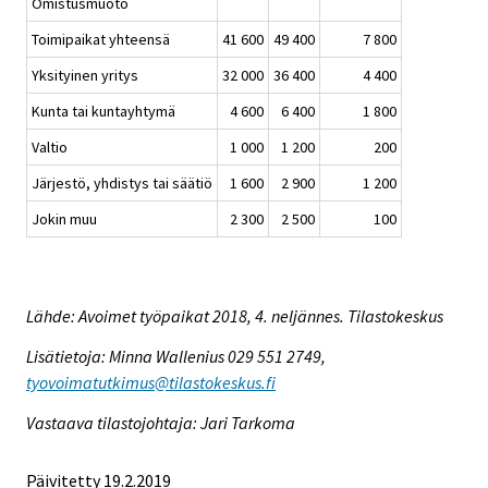
Omistusmuoto
Toimipaikat yhteensä
41 600
49 400
7 800
Yksityinen yritys
32 000
36 400
4 400
Kunta tai kuntayhtymä
4 600
6 400
1 800
Valtio
1 000
1 200
200
Järjestö, yhdistys tai säätiö
1 600
2 900
1 200
Jokin muu
2 300
2 500
100
Lähde: Avoimet työpaikat 2018, 4. neljännes. Tilastokeskus
Lisätietoja: Minna Wallenius 029 551 2749,
tyovoimatutkimus@tilastokeskus.fi
Vastaava tilastojohtaja: Jari Tarkoma
Päivitetty 19.2.2019