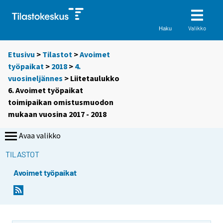
Valikko
Haku
Etusivu
>
Tilastot
>
Avoimet
työpaikat
>
2018
>
4.
vuosineljännes
> Liitetaulukko
6. Avoimet työpaikat
toimipaikan omistusmuodon
mukaan vuosina 2017 - 2018
Avaa valikko
TILASTOT
Avoimet työpaikat