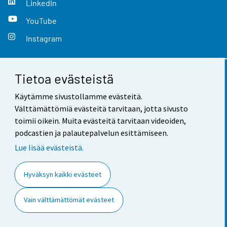
LinkedIn
YouTube
Instagram
Tietoa evästeistä
Yhteystiedot
Käytämme sivustollamme evästeitä.
Palaute
Välttämättömiä evästeitä tarvitaan, jotta sivusto
toimii oikein. Muita evästeitä tarvitaan videoiden,
Käyttöehdot
podcastien ja palautepalvelun esittämiseen.
Tietosuoja
Lue lisää evästeistä.
Saavutettavuus
Hyväksyn kaikki evästeet
Tietoa sivustosta
Vain välttämättömät evästeet
Evästeasetukset