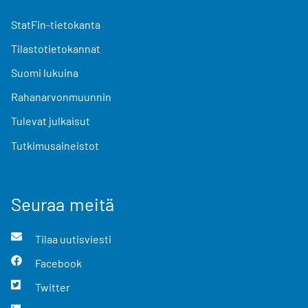
StatFin-tietokanta
Tilastotietokannat
Suomi lukuina
Rahanarvonmuunnin
Tulevat julkaisut
Tutkimusaineistot
Seuraa meitä
Tilaa uutisviesti
Facebook
Twitter