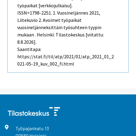
työpaikat [verkkojulkaisu].
ISSN=1798-2251.
1. Vuosineljännes
2021,
Liitekuvio 2. Avoimet työpaikat
vuosineljänneksittäin työsuhteen tyypin
mukaan . Helsinki: Tilastokeskus [viitattu:
8.8.2026].
Saantitapa:
https://stat.fi/til/atp/2021/01/atp_2021_01_2
021-05-19_kuv_002_fi.html
Työpajankatu
13
00580
Helsinki