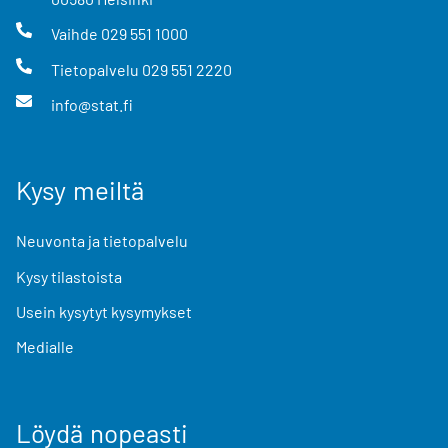
Vaihde
029 551 1000
Tietopalvelu
029 551 2220
info@stat.fi
Kysy meiltä
Neuvonta ja tietopalvelu
Kysy tilastoista
Usein kysytyt kysymykset
Medialle
Löydä nopeasti