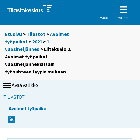
Valikko
Haku
Etusivu
>
Tilastot
>
Avoimet
työpaikat
>
2021
>
1.
vuosineljännes
> Liitekuvio 2.
Avoimet työpaikat
vuosineljänneksittäin
työsuhteen tyypin mukaan
Avaa valikko
TILASTOT
Avoimet työpaikat