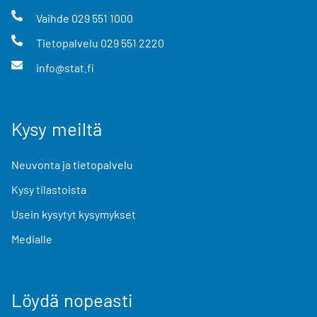
Vaihde
029 551 1000
Tietopalvelu
029 551 2220
info@stat.fi
Kysy meiltä
Neuvonta ja tietopalvelu
Kysy tilastoista
Usein kysytyt kysymykset
Medialle
Löydä nopeasti