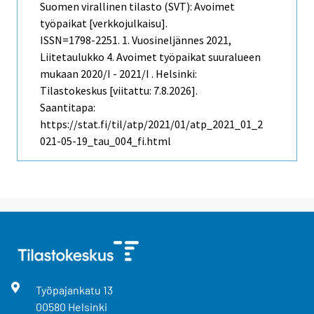
Suomen virallinen tilasto (SVT): Avoimet
työpaikat [verkkojulkaisu].
ISSN=1798-2251.
1. Vuosineljännes
2021,
Liitetaulukko 4. Avoimet työpaikat suuralueen
mukaan 2020/I - 2021/I . Helsinki:
Tilastokeskus [viitattu: 7.8.2026].
Saantitapa:
https://stat.fi/til/atp/2021/01/atp_2021_01_2
021-05-19_tau_004_fi.html
Työpajankatu
13
00580
Helsinki