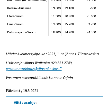
Koko maa (ml. Ahvenanmaa)
63 300
59 500
-3 900
Helsinki-Uusimaa
19 600
19 100
-600
Etelä-Suomi
11 900
10 300
-1 600
Länsi-Suomi
13 000
15 700
2 700
Pohjois- ja Itä-Suomi
18 800
14 200
-4 500
Lähde: Avoimet työpaikat 2021, 1. neljännes. Tilastokeskus
Lisätietoja: Minna Wallenius 029 551 2749,
tyovoimatutkimus@tilastokeskus.fi
Vastaava osastopäällikkö: Hannele Orjala
Päivitetty 19.5.2021
Viittausohje
: