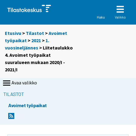
Valikko
Haku
Etusivu
>
Tilastot
>
Avoimet
työpaikat
>
2021
>
1.
vuosineljännes
> Liitetaulukko
4. Avoimet työpaikat
suuralueen mukaan 2020/I -
2021/I
Avaa valikko
TILASTOT
Avoimet työpaikat