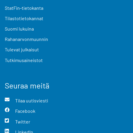
StatFin-tietokanta
Tilastotietokannat
Suomi lukuina
Rahanarvonmuunnin
Tulevat julkaisut
Tutkimusaineistot
Seuraa meitä
Tilaa uutisviesti
Facebook
Twitter
LinkedIn