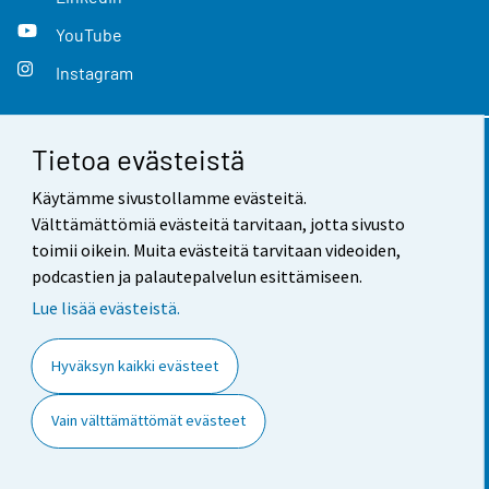
YouTube
Instagram
Tietoa evästeistä
Yhteystiedot
Käytämme sivustollamme evästeitä.
Palaute
Välttämättömiä evästeitä tarvitaan, jotta sivusto
toimii oikein. Muita evästeitä tarvitaan videoiden,
Käyttöehdot
podcastien ja palautepalvelun esittämiseen.
Tietosuoja
Lue lisää evästeistä.
Saavutettavuus
Hyväksyn kaikki evästeet
Tietoa sivustosta
Vain välttämättömät evästeet
Evästeasetukset