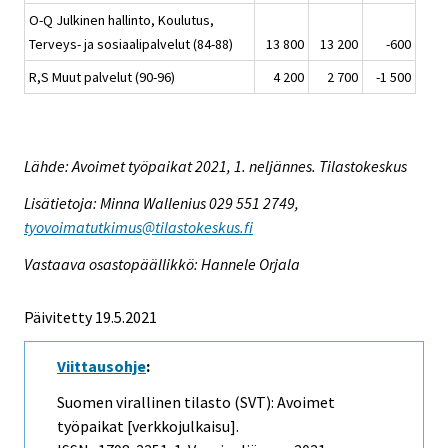
O-Q Julkinen hallinto, Koulutus,
Terveys- ja sosiaalipalvelut (84-88)
13 800
13 200
-600
R,S Muut palvelut (90-96)
4 200
2 700
-1 500
Lähde: Avoimet työpaikat 2021, 1. neljännes. Tilastokeskus
Lisätietoja: Minna Wallenius 029 551 2749,
tyovoimatutkimus@tilastokeskus.fi
Vastaava osastopäällikkö: Hannele Orjala
Päivitetty 19.5.2021
Viittausohje
:
Suomen virallinen tilasto (SVT): Avoimet
työpaikat [verkkojulkaisu].