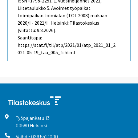
ISSN=1798-2251.
1. Vuosineljännes
2021,
Liitetaulukko 5. Avoimet työpaikat
toimipaikan toimialan (TOL 2008) mukaan
2020/I - 2021/I . Helsinki: Tilastokeskus
[viitattu: 9.8.2026].
Saantitapa:
https://stat.fi/til/atp/2021/01/atp_2021_01_2
021-05-19_tau_005_fi.html
Työpajankatu
13
00580
Helsinki
Vaihde
029 551 1000