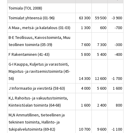
Toimiala (TOL 2008)
Toimialat yhteensä (01-96)
63 300
59 500
-3 900
A Maa-, metsä- ja kalatalous (01-03)
1 300
600
-700
B-E Teollisuus, Kaivostoiminta, Muu
teollinen toiminta (05-39)
7 600
7 300
-300
F Rakentaminen (41-43)
5 800
5 400
-400
G-I Kauppa, Kuljetus ja varastointi,
Majoitus- ja ravitsemistoiminta (45-
56)
14 300
12 600
-1 700
J Informaatio ja viestintä (58-63)
4 000
5 600
1 600
K,L Rahoitus- ja vakuutustoiminta,
Kiinteistöalan toiminta (64-68)
1 600
2 400
800
M,N Ammatillinen, tieteellinen ja
tekninen toiminta, Hallinto- ja
tukipalvelutoiminta (69-82)
10 700
9 600
-1 100