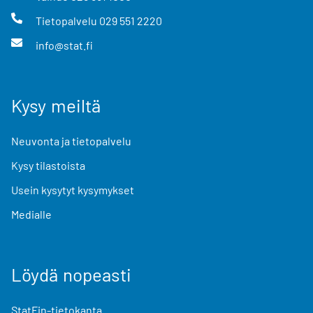
Tietopalvelu
029 551 2220
info@stat.fi
Kysy meiltä
Neuvonta ja tietopalvelu
Kysy tilastoista
Usein kysytyt kysymykset
Medialle
Löydä nopeasti
StatFin-tietokanta