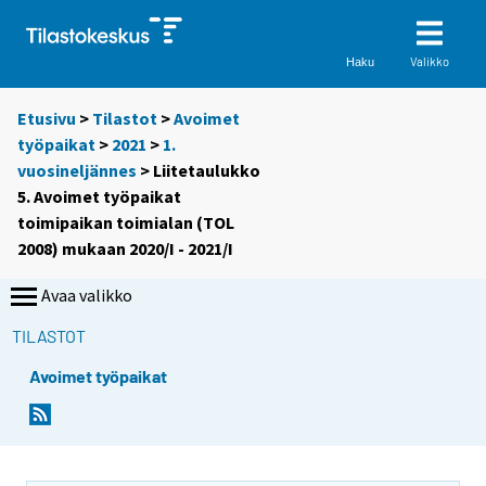
Valikko
Haku
Etusivu
>
Tilastot
>
Avoimet
työpaikat
>
2021
>
1.
vuosineljännes
> Liitetaulukko
5. Avoimet työpaikat
toimipaikan toimialan (TOL
2008) mukaan 2020/I - 2021/I
Avaa valikko
TILASTOT
Avoimet työpaikat