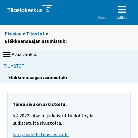
Valikko
Haku
Etusivu
>
Tilastot
>
Eläkkeensaajan asumistuki
Avaa valikko
TILASTOT
S
S
S
Eläkkeensaajan asumistuki
i
i
i
i
i
i
r
r
r
r
r
r
Tämä sivu on arkistoitu.
y
y
y
5.4.2022 jälkeen julkaistut tiedot löydät
t
t
t
uudistetulta sivustolta.
t
t
t
o
o
o
Siirry uudelle tilastosivulle