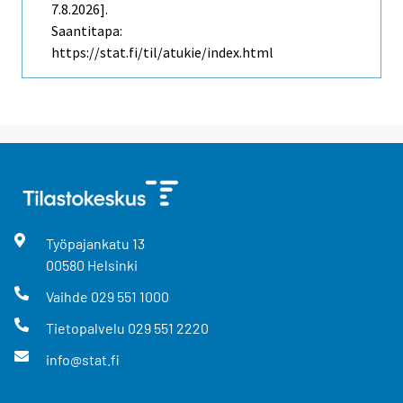
7.8.2026].
Saantitapa:
https://stat.fi/til/atukie/index.html
Työpajankatu
13
00580
Helsinki
Vaihde
029 551 1000
Tietopalvelu
029 551 2220
info@stat.fi