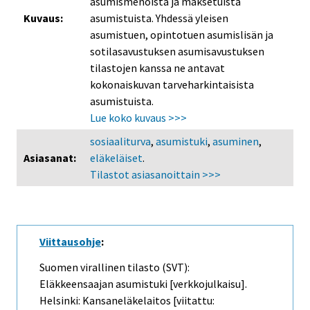
asumismenoista ja maksetuista
Kuvaus:
asumistuista. Yhdessä yleisen
asumistuen, opintotuen asumislisän ja
sotilasavustuksen asumisavustuksen
tilastojen kanssa ne antavat
kokonaiskuvan tarveharkintaisista
asumistuista.
Lue koko kuvaus >>>
sosiaaliturva
,
asumistuki
,
asuminen
,
Asiasanat:
eläkeläiset
.
Tilastot asiasanoittain >>>
Viittausohje
:
Suomen virallinen tilasto (SVT):
Eläkkeensaajan asumistuki [verkkojulkaisu].
Helsinki: Kansaneläkelaitos [viitattu: