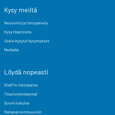
Kysy meiltä
Neuvonta ja tietopalvelu
Kysy tilastoista
Usein kysytyt kysymykset
Medialle
Löydä nopeasti
StatFin-tietokanta
Tilastotietokannat
Suomi lukuina
Rahanarvonmuunnin