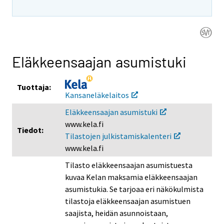
i
i
i
s
s
s
e
e
e
e
e
e
n
n
n
Eläkkeensaajan asumistuki
p
p
p
a
a
a
Tuottaja:
l
l
l
Kansaneläkelaitos
v
v
v
Eläkkeensaajan asumistuki
e
e
e
www.kela.fi
l
l
l
Tiedot:
Tilastojen julkistamiskalenteri
u
u
u
www.kela.fi
u
u
u
n
n
n
Tilasto eläkkeensaajan asumistuesta
.
.
.
kuvaa Kelan maksamia eläkkeensaajan
asumistukia. Se tarjoaa eri näkökulmista
tilastoja eläkkeensaajan asumistuen
saajista, heidän asunnoistaan,