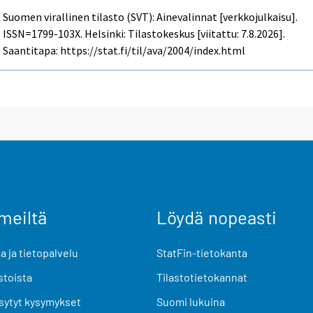
Suomen virallinen tilasto (SVT): Ainevalinnat [verkkojulkaisu].
ISSN=1799-103X. Helsinki: Tilastokeskus [viitattu: 7.8.2026].
Saantitapa: https://stat.fi/til/ava/2004/index.html
meiltä
Löydä nopeasti
 ja tietopalvelu
StatFin-tietokanta
stoista
Tilastotietokannat
sytyt kysymykset
Suomi lukuina