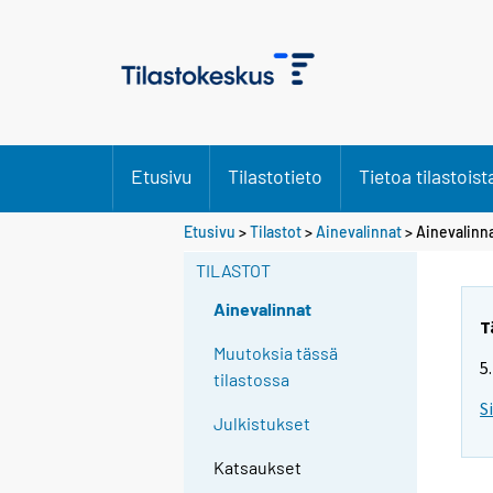
Etusivu
Tilastotieto
Tietoa tilastoist
Etusivu
>
Tilastot
>
Ainevalinnat
> Ainevalinn
TILASTOT
Ainevalinnat
T
Muutoksia tässä
5
tilastossa
S
Julkistukset
Katsaukset