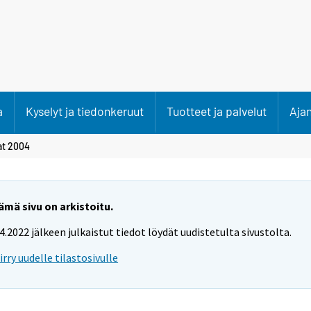
a
Kyselyt ja tiedonkeruut
Tuotteet ja palvelut
Aja
at 2004
ämä sivu on arkistoitu.
.4.2022 jälkeen julkaistut tiedot löydät uudistetulta sivustolta.
iirry uudelle tilastosivulle