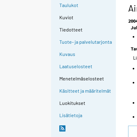
Taulukot
Ai
Kuviot
200
Ju
Tiedotteet
Tuote- ja palvelutarjonta
Ta
Kuvaus
L
Laatuselosteet
Menetelmäselosteet
Käsitteet ja määritelmät
Luokitukset
Lisätietoja