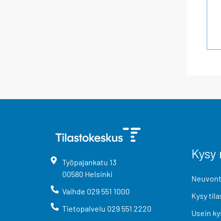
Kysy 
Työpajankatu
13
00580
Helsinki
Neuvonta
Vaihde
029 551 1000
Kysy tila
Tietopalvelu
029 551 2220
Usein ky