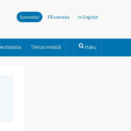
Suomeksi
På svenska
In English
nkohtaista
Tietoa meistä
Haku