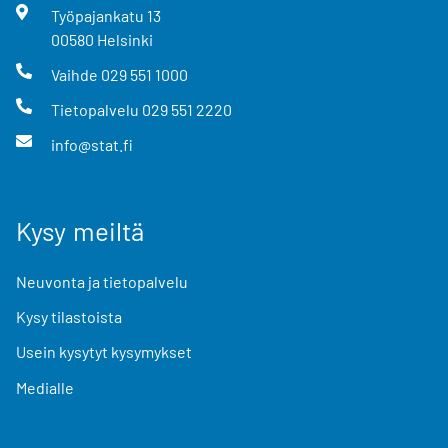
Työpajankatu
13
00580
Helsinki
Vaihde
029 551 1000
Tietopalvelu
029 551 2220
info@stat.fi
Kysy meiltä
Neuvonta ja tietopalvelu
Kysy tilastoista
Usein kysytyt kysymykset
Medialle