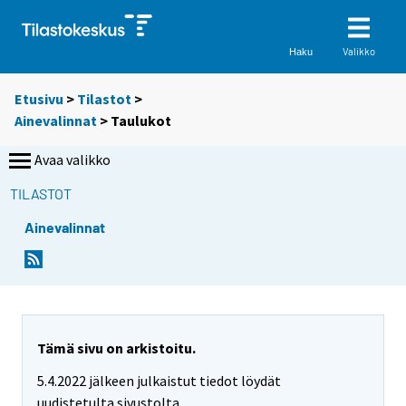
Valikko
Haku
Etusivu
>
Tilastot
>
Ainevalinnat
> Taulukot
Avaa valikko
TILASTOT
Ainevalinnat
S
S
i
i
i
i
r
r
r
r
y
y
Tämä sivu on arkistoitu.
t
t
5.4.2022 jälkeen julkaistut tiedot löydät
t
t
o
o
uudistetulta sivustolta.