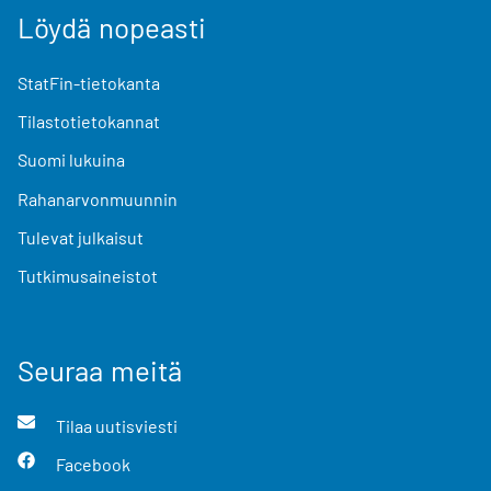
Löydä nopeasti
StatFin-tietokanta
Tilastotietokannat
Suomi lukuina
Rahanarvonmuunnin
Tulevat julkaisut
Tutkimusaineistot
Seuraa meitä
Tilaa uutisviesti
Facebook