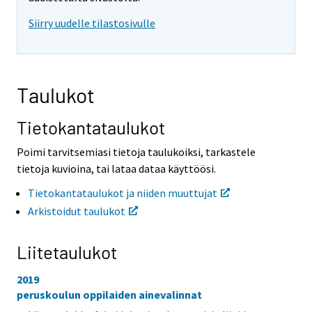
i
i
Siirry uudelle tilastosivulle
s
s
e
e
e
e
n
n
p
p
Taulukot
a
a
l
l
v
v
Tietokantataulukot
e
e
l
l
Poimi tarvitsemiasi tietoja taulukoiksi, tarkastele
u
u
tietoja kuvioina, tai lataa dataa käyttöösi.
u
u
n
n
Tietokantataulukot ja niiden muuttujat
.
.
Arkistoidut taulukot
Liitetaulukot
2019
peruskoulun oppilaiden ainevalinnat