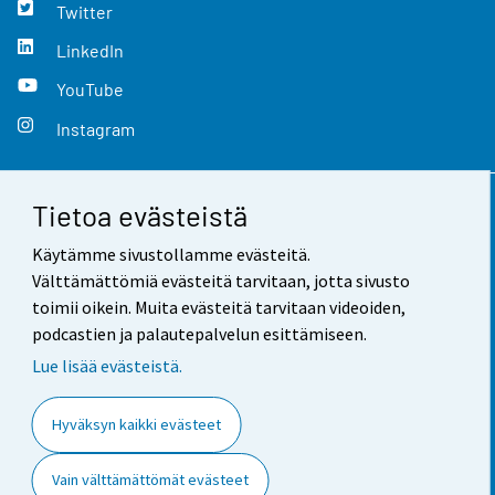
Twitter
LinkedIn
YouTube
Instagram
Tietoa evästeistä
Yhteystiedot
Käytämme sivustollamme evästeitä.
Palaute
Välttämättömiä evästeitä tarvitaan, jotta sivusto
toimii oikein. Muita evästeitä tarvitaan videoiden,
Käyttöehdot
podcastien ja palautepalvelun esittämiseen.
Tietosuoja
Lue lisää evästeistä.
Saavutettavuus
Hyväksyn kaikki evästeet
Tietoa sivustosta
Vain välttämättömät evästeet
Evästeasetukset