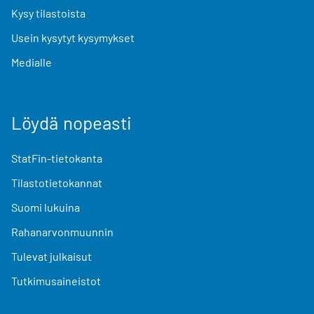
Kysy tilastoista
Usein kysytyt kysymykset
Medialle
Löydä nopeasti
StatFin-tietokanta
Tilastotietokannat
Suomi lukuina
Rahanarvonmuunnin
Tulevat julkaisut
Tutkimusaineistot