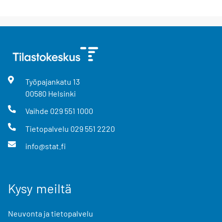
Työpajankatu
13
00580
Helsinki
Vaihde
029 551 1000
Tietopalvelu
029 551 2220
info@stat.fi
Kysy meiltä
Neuvonta ja tietopalvelu