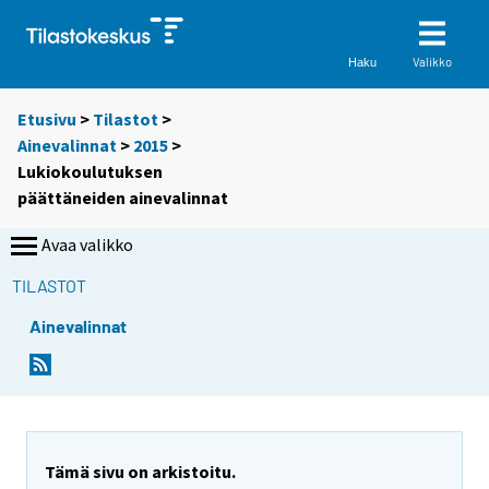
Valikko
Haku
Etusivu
>
Tilastot
>
Ainevalinnat
>
2015
>
Lukiokoulutuksen
päättäneiden ainevalinnat
Avaa valikko
TILASTOT
Ainevalinnat
Tämä sivu on arkistoitu.