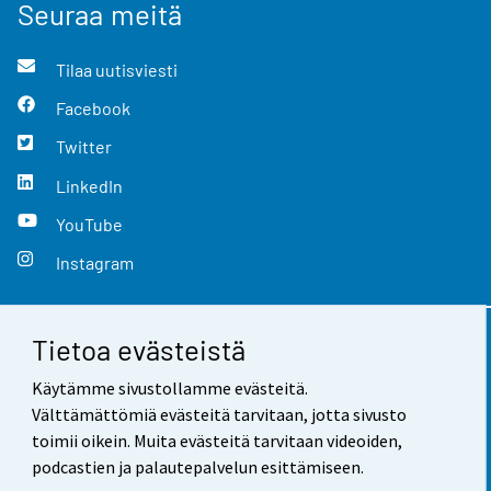
Seuraa meitä
Tilaa uutisviesti
Facebook
Twitter
LinkedIn
YouTube
Instagram
Tietoa evästeistä
Yhteystiedot
Käytämme sivustollamme evästeitä.
Palaute
Välttämättömiä evästeitä tarvitaan, jotta sivusto
toimii oikein. Muita evästeitä tarvitaan videoiden,
Käyttöehdot
podcastien ja palautepalvelun esittämiseen.
Tietosuoja