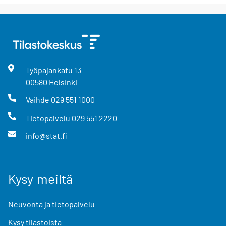
Työpajankatu
13
00580
Helsinki
Vaihde
029 551 1000
Tietopalvelu
029 551 2220
info@stat.fi
Kysy meiltä
Neuvonta ja tietopalvelu
Kysy tilastoista