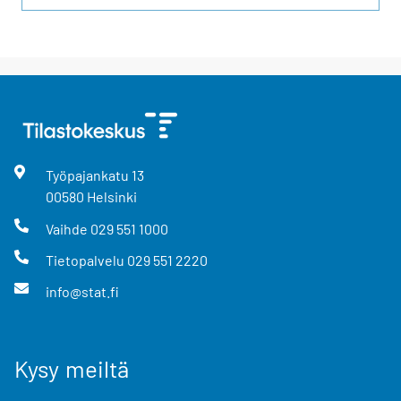
Työpajankatu
13
00580
Helsinki
Vaihde
029 551 1000
Tietopalvelu
029 551 2220
info@stat.fi
Kysy meiltä