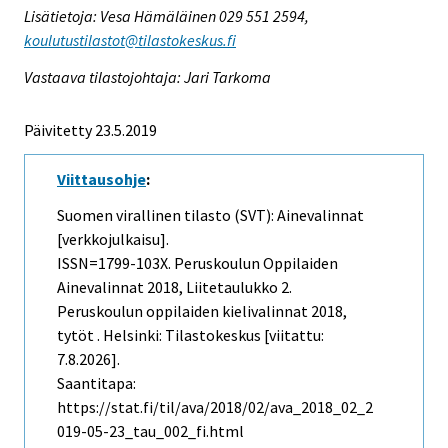
Lisätietoja: Vesa Hämäläinen 029 551 2594,
koulutustilastot@tilastokeskus.fi
Vastaava tilastojohtaja: Jari Tarkoma
Päivitetty 23.5.2019
Viittausohje
:
Suomen virallinen tilasto (SVT): Ainevalinnat
[verkkojulkaisu].
ISSN=1799-103X.
Peruskoulun Oppilaiden
Ainevalinnat
2018, Liitetaulukko 2.
Peruskoulun oppilaiden kielivalinnat 2018,
tytöt . Helsinki: Tilastokeskus [viitattu:
7.8.2026].
Saantitapa:
https://stat.fi/til/ava/2018/02/ava_2018_02_2
019-05-23_tau_002_fi.html