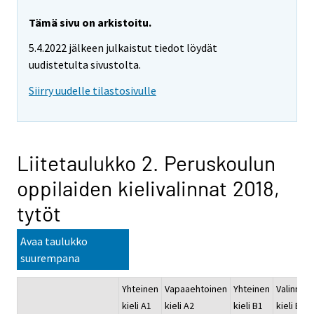
Tämä sivu on arkistoitu.
5.4.2022 jälkeen julkaistut tiedot löydät
uudistetulta sivustolta.
Siirry uudelle tilastosivulle
Liitetaulukko 2. Peruskoulun
oppilaiden kielivalinnat 2018,
tytöt
Avaa taulukko
suurempana
Yhteinen
Vapaaehtoinen
Yhteinen
Valinnain
kieli A1
kieli A2
kieli B1
kieli B2