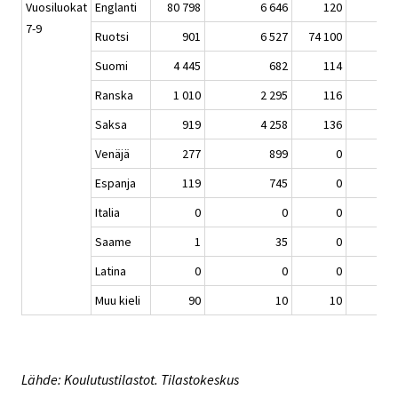
Vuosiluokat
Englanti
80 798
6 646
120
7-9
Ruotsi
901
6 527
74 100
Suomi
4 445
682
114
Ranska
1 010
2 295
116
2 6
Saksa
919
4 258
136
5 2
Venäjä
277
899
0
9
Espanja
119
745
0
2 5
Italia
0
0
0
Saame
1
35
0
Latina
0
0
0
2
Muu kieli
90
10
10
Lähde: Koulutustilastot. Tilastokeskus