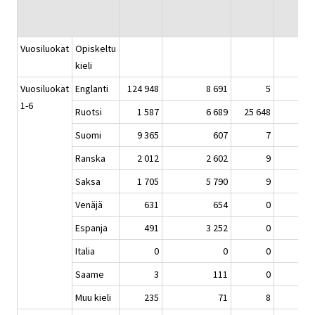
Vuosiluokat
Opiskeltu
kieli
Vuosiluokat
Englanti
124 948
8 691
5
1-6
Ruotsi
1 587
6 689
25 648
Suomi
9 365
607
7
Ranska
2 012
2 602
9
Saksa
1 705
5 790
9
Venäjä
631
654
0
Espanja
491
3 252
0
Italia
0
0
0
Saame
3
111
0
Muu kieli
235
71
8