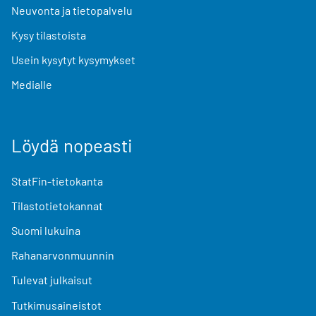
Neuvonta ja tietopalvelu
Kysy tilastoista
Usein kysytyt kysymykset
Medialle
Löydä nopeasti
StatFin-tietokanta
Tilastotietokannat
Suomi lukuina
Rahanarvonmuunnin
Tulevat julkaisut
Tutkimusaineistot