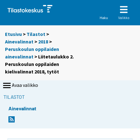
Valikko
Haku
Etusivu
>
Tilastot
>
Ainevalinnat
>
2018
>
Peruskoulun oppilaiden
ainevalinnat
> Liitetaulukko 2.
Peruskoulun oppilaiden
kielivalinnat 2018, tytöt
Avaa valikko
TILASTOT
Ainevalinnat