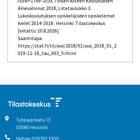
ISSN=1799-103X.
Toisen Asteen Koulutuksen
Ainevalinnat
2018, Liitetaulukko 3.
Lukiokoulutuksen opiskelijoiden opiskelemat
kielet 2014-2018 . Helsinki: Tilastokeskus
[viitattu: 10.8.2026].
Saantitapa:
https://stat.fi/til/ava/2018/01/ava_2018_01_2
019-12-18_tau_003_fi.html
Työpajankatu
13
00580
Helsinki
Vaihde
029 551 1000