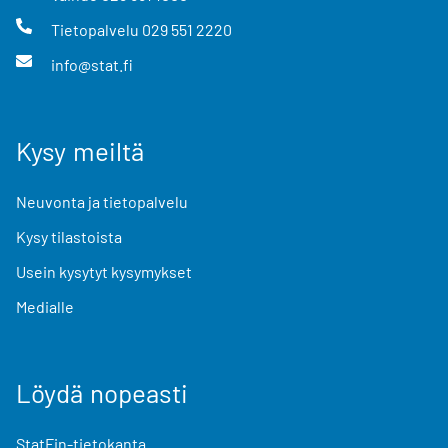
Tietopalvelu
029 551 2220
info@stat.fi
Kysy meiltä
Neuvonta ja tietopalvelu
Kysy tilastoista
Usein kysytyt kysymykset
Medialle
Löydä nopeasti
StatFin-tietokanta