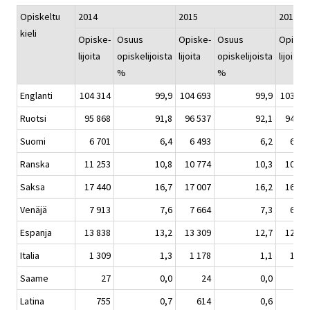
Opiskeltu
2014
2015
2016
kieli
Opiske-
Osuus
Opiske-
Osuus
Opiske
lijoita
opiskelijoista
lijoita
opiskelijoista
lijoita
%
%
Englanti
104 314
99,9
104 693
99,9
103 75
Ruotsi
95 868
91,8
96 537
92,1
94 99
Suomi
6 701
6,4
6 493
6,2
6 57
Ranska
11 253
10,8
10 774
10,3
10 22
Saksa
17 440
16,7
17 007
16,2
16 35
Venäjä
7 913
7,6
7 664
7,3
6 81
Espanja
13 838
13,2
13 309
12,7
12 91
Italia
1 309
1,3
1 178
1,1
1 05
Saame
27
0,0
24
0,0
4
Latina
755
0,7
614
0,6
59