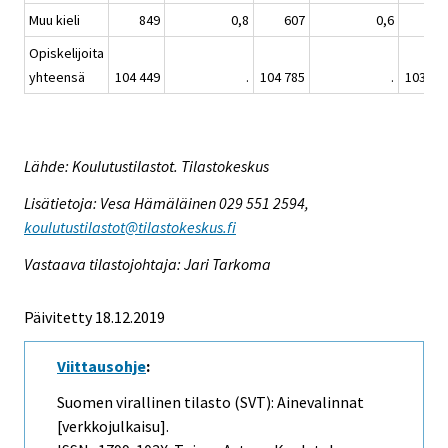
Muu kieli
849
0,8
607
0,6
59
Opiskelijoita
yhteensä
104 449
.
104 785
.
103 83
Lähde: Koulutustilastot. Tilastokeskus
Lisätietoja: Vesa Hämäläinen 029 551 2594,
koulutustilastot@tilastokeskus.fi
Vastaava tilastojohtaja: Jari Tarkoma
Päivitetty 18.12.2019
Viittausohje
:
Suomen virallinen tilasto (SVT): Ainevalinnat
[verkkojulkaisu].