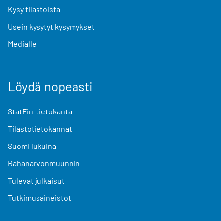
Kysy tilastoista
Usein kysytyt kysymykset
Medialle
Löydä nopeasti
StatFin-tietokanta
Tilastotietokannat
Suomi lukuina
Rahanarvonmuunnin
Tulevat julkaisut
Tutkimusaineistot