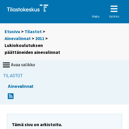
Valikko
Haku
Etusivu
>
Tilastot
>
Ainevalinnat
>
2011
>
Lukiokoulutuksen
päättäneiden ainevalinnat
Avaa valikko
TILASTOT
Ainevalinnat
Tämä sivu on arkistoitu.