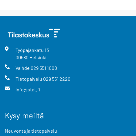
Työpajankatu
13
00580
Helsinki
Vaihde
029 551 1000
Tietopalvelu
029 551 2220
info@stat.fi
Kysy meiltä
Neuvonta ja tietopalvelu