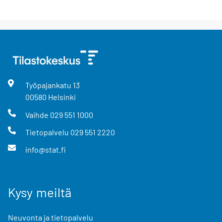
Työpajankatu
13
00580
Helsinki
Vaihde
029 551 1000
Tietopalvelu
029 551 2220
info@stat.fi
Kysy meiltä
Neuvonta ja tietopalvelu