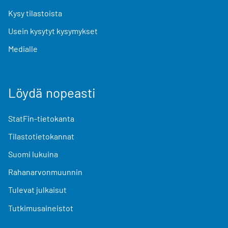
Kysy tilastoista
Usein kysytyt kysymykset
Medialle
Löydä nopeasti
StatFin-tietokanta
Tilastotietokannat
Suomi lukuina
Rahanarvonmuunnin
Tulevat julkaisut
Tutkimusaineistot