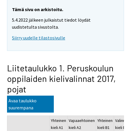
Tämä sivu on arkistoitu.
5.4.2022 jälkeen julkaistut tiedot löydät
uudistetulta sivustolta.
Siirry uudelle tilastosivulle
Liitetaulukko 1. Peruskoulun
oppilaiden kielivalinnat 2017,
pojat
Avaa taulukko
suurempana
Yhteinen
Vapaaehtoinen
Yhteinen
Valinnain
kieli A1
kieli A2
kieli B1
kieli B2