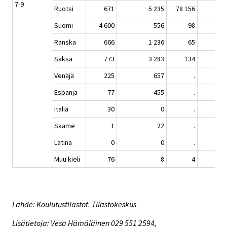
7-9
Ruotsi
671
5 235
78 156
Suomi
4 600
556
98
Ranska
666
1 236
65
1 2
Saksa
773
3 283
134
3 8
Venäjä
225
657
.
7
Espanja
77
455
.
1 1
Italia
30
0
.
Saame
1
22
.
Latina
0
0
.
1
Muu kieli
76
8
4
Lähde: Koulutustilastot. Tilastokeskus
Lisätietoja: Vesa Hämäläinen 029 551 2594,