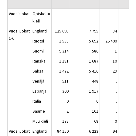
Vuosiluokat
Opiskeltu
kieli
Vuosiluokat
Englanti
125 693
7 795
34
1-6
Ruotsi
1 558
5 692
26 400
Suomi
9 314
586
1
Ranska
1 181
1 687
10
Saksa
1 472
5 416
29
Venäjä
511
448
.
Espanja
300
1 917
.
Italia
0
0
.
Saame
2
101
.
Muu kieli
178
68
0
Vuosiluokat
Englanti
84 150
6 223
94