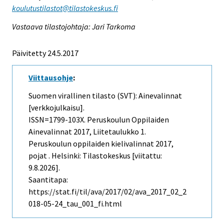
koulutustilastot@tilastokeskus.fi
Vastaava tilastojohtaja: Jari Tarkoma
Päivitetty 24.5.2017
Viittausohje
:
Suomen virallinen tilasto (SVT): Ainevalinnat
[verkkojulkaisu].
ISSN=1799-103X.
Peruskoulun Oppilaiden
Ainevalinnat
2017, Liitetaulukko 1.
Peruskoulun oppilaiden kielivalinnat 2017,
pojat . Helsinki: Tilastokeskus [viitattu:
9.8.2026].
Saantitapa:
https://stat.fi/til/ava/2017/02/ava_2017_02_2
018-05-24_tau_001_fi.html