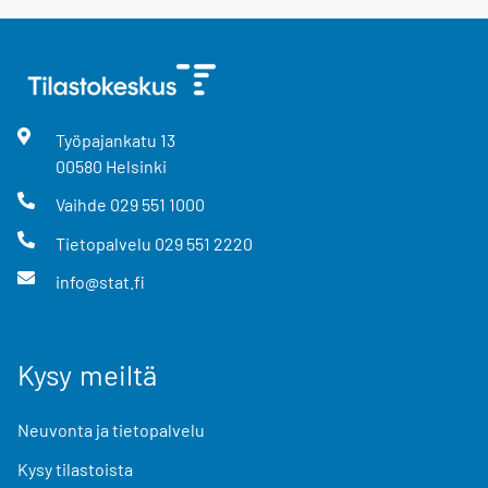
Työpajankatu
13
00580
Helsinki
Vaihde
029 551 1000
Tietopalvelu
029 551 2220
info@stat.fi
Kysy meiltä
Neuvonta ja tietopalvelu
Kysy tilastoista