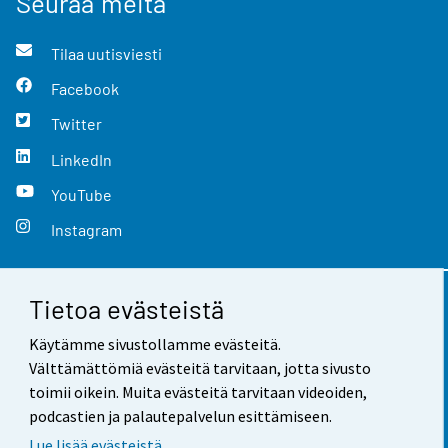
Seuraa meitä
Tilaa uutisviesti
Facebook
Twitter
LinkedIn
YouTube
Instagram
Tietoa evästeistä
Yhteystiedot
Käytämme sivustollamme evästeitä.
Palaute
Välttämättömiä evästeitä tarvitaan, jotta sivusto
toimii oikein. Muita evästeitä tarvitaan videoiden,
Käyttöehdot
podcastien ja palautepalvelun esittämiseen.
Tietosuoja
Lue lisää evästeistä.