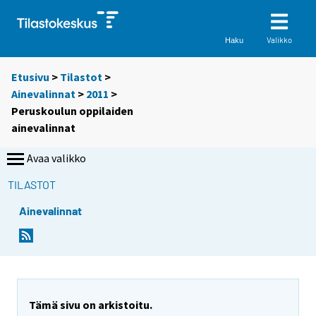
Valikko
Haku
Etusivu
>
Tilastot
>
Ainevalinnat
>
2011
>
Peruskoulun oppilaiden
ainevalinnat
Avaa valikko
TILASTOT
Ainevalinnat
Tämä sivu on arkistoitu.