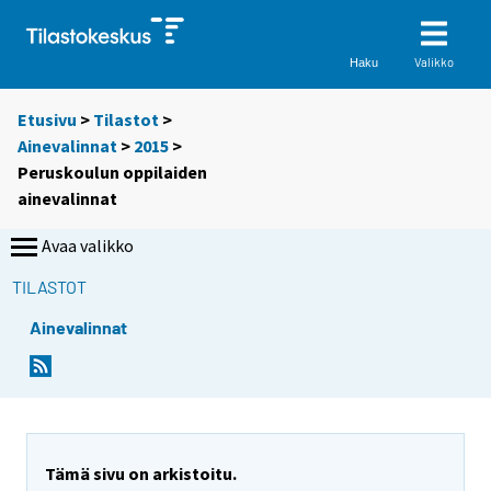
Valikko
Haku
Etusivu
>
Tilastot
>
Ainevalinnat
>
2015
>
Peruskoulun oppilaiden
ainevalinnat
Avaa valikko
TILASTOT
Ainevalinnat
Tämä sivu on arkistoitu.