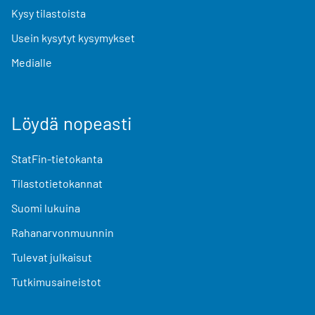
Kysy tilastoista
Usein kysytyt kysymykset
Medialle
Löydä nopeasti
StatFin-tietokanta
Tilastotietokannat
Suomi lukuina
Rahanarvonmuunnin
Tulevat julkaisut
Tutkimusaineistot