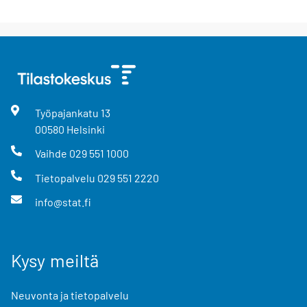
Työpajankatu
13
00580
Helsinki
Vaihde
029 551 1000
Tietopalvelu
029 551 2220
info@stat.fi
Kysy meiltä
Neuvonta ja tietopalvelu