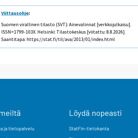
Viittausohje
:
Suomen virallinen tilasto (SVT): Ainevalinnat [verkkojulkaisu].
ISSN=1799-103X. Helsinki: Tilastokeskus [viitattu: 8.8.2026].
Saantitapa: https://stat.fi/til/ava/2013/01/index.html
meiltä
Löydä nopeasti
 ja tietopalvelu
StatFin-tietokanta