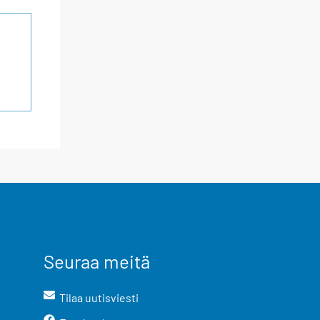
Seuraa meitä
Tilaa uutisviesti