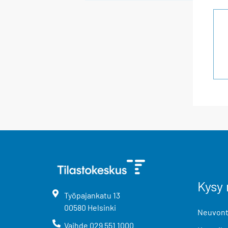
Kysy 
Työpajankatu
13
00580
Helsinki
Neuvonta
Vaihde
029 551 1000