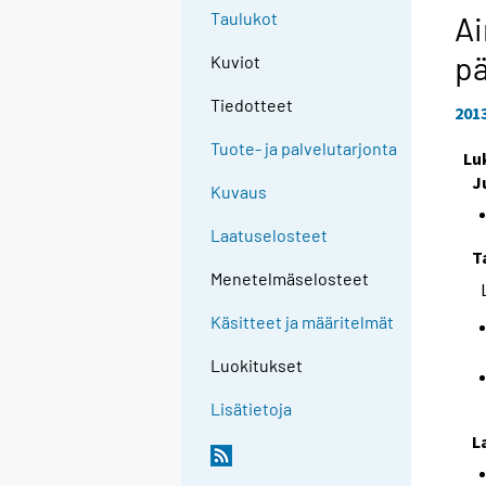
Taulukot
Ai
pä
Kuviot
Tiedotteet
201
Tuote- ja palvelutarjonta
Lu
J
Kuvaus
Laatuselosteet
T
Menetelmäselosteet
Käsitteet ja määritelmät
Luokitukset
Lisätietoja
L