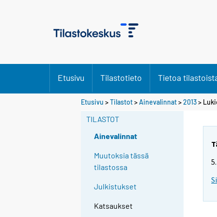
Etusivu
Tilastotieto
Tietoa tilastoist
Etusivu
>
Tilastot
>
Ainevalinnat
>
2013
>
Luki
TILASTOT
Ainevalinnat
T
Muutoksia tässä
5
tilastossa
S
Julkistukset
Katsaukset