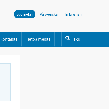
Suomeksi
På svenska
In English
nkohtaista
Tietoa meistä
Haku