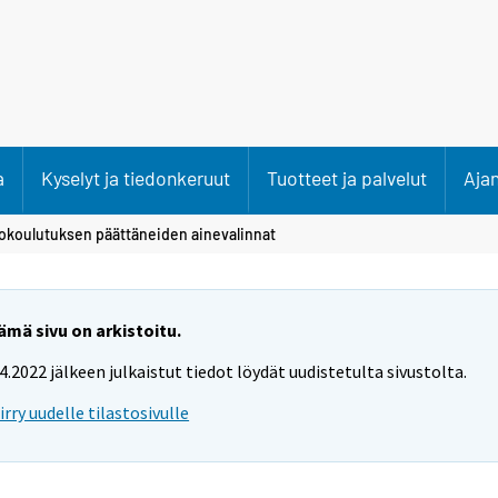
a
Kyselyt ja tiedonkeruut
Tuotteet ja palvelut
Aja
okoulutuksen päättäneiden ainevalinnat
ämä sivu on arkistoitu.
.4.2022 jälkeen julkaistut tiedot löydät uudistetulta sivustolta.
iirry uudelle tilastosivulle