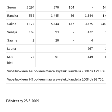
Suomi
5 294
570
104
-
5 968
Ranska
589
1 445
76
1 544
3 654
Saksa
1 122
5 344
157
3 575
10 198
Venäjä
165
93
-
472
730
Saame
1
20
-
4
25
Latina
-
-
-
267
267
Muu
22
91
-
449
562
kieli
Vuosiluokkien 1-6 poikien määrä syyslukukaudella 2008 oli 179 866.
Vuosiluokkien 7-9 poikien määrä syyslukukaudella 2008 oli 99 756.
Päivitetty
25.5.2009