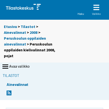
Valikko
Haku
Etusivu
>
Tilastot
>
Ainevalinnat
>
2008
>
Peruskoulun oppilaiden
ainevalinnat
> Peruskoulun
oppilaiden kielivalinnat 2008,
pojat
Avaa valikko
TILASTOT
Ainevalinnat