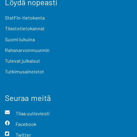
Löydä nopeasti
StatFin-tietokanta
Tilastotietokannat
Suomi lukuina
Rahanarvonmuunnin
Tulevat julkaisut
Tutkimusaineistot
Seuraa meitä
Tilaa uutisviesti
Facebook
Twitter