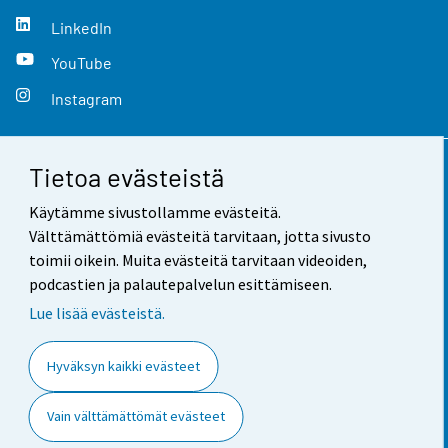
LinkedIn
YouTube
Instagram
Tietoa evästeistä
Yhteystiedot
Käytämme sivustollamme evästeitä.
Palaute
Välttämättömiä evästeitä tarvitaan, jotta sivusto
toimii oikein. Muita evästeitä tarvitaan videoiden,
Käyttöehdot
podcastien ja palautepalvelun esittämiseen.
Tietosuoja
Lue lisää evästeistä.
Saavutettavuus
Hyväksyn kaikki evästeet
Tietoa sivustosta
Vain välttämättömät evästeet
Evästeasetukset