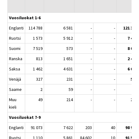
Vuosiluokat 1-6
Englanti
114 788
6 581
-
-
121 369
Ruotsi
1 573
5 912
-
-
7 485
Suomi
7 519
573
-
-
8 092
Ranska
813
1 651
-
-
2 464
Saksa
1 462
4 631
-
-
6 093
Venäjä
327
231
-
-
558
Saame
2
59
-
-
61
Muu
49
214
-
-
263
kieli
Vuosiluokat 7-9
Englanti
91 073
7 622
203
40
98 938
Ruotsi
1 110
5 861
84 602
10
91 583