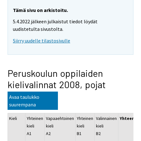
Tämä sivu on arkistoitu.
5.4.2022 jälkeen julkaistut tiedot löydät
uudistetulta sivustolta.
Siirry uudelle tilastosivulle
Peruskoulun oppilaiden
kielivalinnat 2008, pojat
Avaa taulukko
suurempana
Kieli
Yhteinen
Vapaaehtoinen
Yhteinen
Valinnainen
Yhteensä
kieli
kieli
kieli
kieli
A1
A2
B1
B2