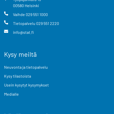
00580
Helsinki
Vaihde
029 551 1000
Tietopalvelu
029 551 2220
info@stat.fi
Kysy meiltä
Neuvonta ja tietopalvelu
Kysy tilastoista
Usein kysytyt kysymykset
Medialle