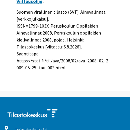
Viittausohje
:
Suomen virallinen tilasto (SVT): Ainevalinnat
[verkkojulkaisu].
ISSN=1799-103X.
Peruskoulun Oppilaiden
Ainevalinnat
2008, Peruskoulun oppilaiden
kielivalinnat 2008, pojat . Helsinki:
Tilastokeskus [viitattu: 6.8.2026].
Saantitapa:
https://stat.fi/til/ava/2008/02/ava_2008_02_2
009-05-25_tau_003.html
Työpajankatu
13