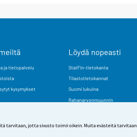
meiltä
Löydä nopeasti
 ja tietopalvelu
StatFin-tietokanta
stoista
Tilastotietokannat
sytyt kysymykset
Suomi lukuina
Rahanarvonmuunnin
Tulevat julkaisut
Tutkimusaineistot
arvitaan, jotta sivusto toimii oikein. Muita evästeitä tarvitaan