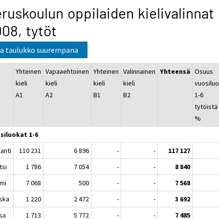
ruskoulun oppilaiden kielivalinnat
08, tytöt
a taulukko suurempana
i
Yhteinen
Vapaaehtoinen
Yhteinen
Valinnainen
Yhteensä
Osuus
kieli
kieli
kieli
kieli
vuosilu
A1
A2
B1
B2
1-6
tytöistä
%
siluokat 1-6
anti
110 231
6 896
-
-
117 127
tsi
1 786
7 054
-
-
8 840
mi
7 068
500
-
-
7 568
ska
1 220
2 472
-
-
3 692
sa
1 713
5 772
-
-
7 485