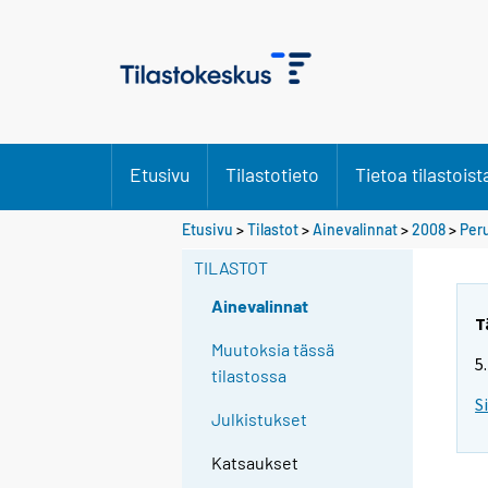
Etusivu
Tilastotieto
Tietoa tilastoist
Etusivu
>
Tilastot
>
Ainevalinnat
>
2008
>
Peru
TILASTOT
Ainevalinnat
T
Muutoksia tässä
5
tilastossa
S
Julkistukset
Katsaukset