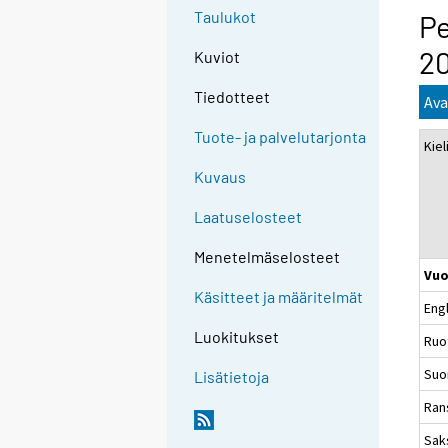
Taulukot
Pe
20
Kuviot
Tiedotteet
Ava
Tuote- ja palvelutarjonta
Kiel
Kuvaus
Laatuselosteet
Menetelmäselosteet
Vuo
Käsitteet ja määritelmät
Engl
Luokitukset
Ruo
Suo
Lisätietoja
Ran
Sak