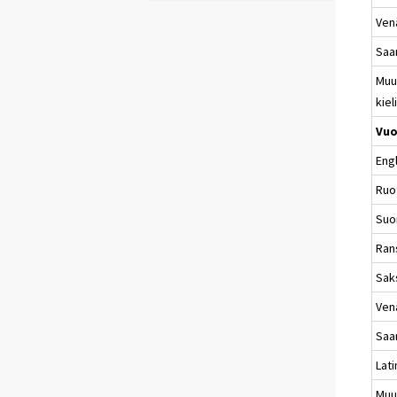
Ven
Sa
Mu
kiel
Vuo
Engl
Ruo
Suo
Ran
Sak
Ven
Sa
Lati
Mu