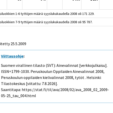
i
iluokkien 1-6 tyttöjen määrä syyslukukaudella 2008 oli 171 229.
iluokkien 7-9 tyttöjen määrä syyslukukaudella 2008 oli 95 787.
itetty
25.5.2009
Viittausohje
:
Suomen virallinen tilasto (SVT): Ainevalinnat [verkkojulkaisu].
ISSN=1799-103X.
Peruskoulun Oppilaiden Ainevalinnat
2008,
Peruskoulun oppilaiden kielivalinnat 2008, tytöt . Helsinki:
Tilastokeskus [viitattu: 7.8.2026].
Saantitapa: https://stat.fi/til/ava/2008/02/ava_2008_02_2009-
05-25_tau_004.html