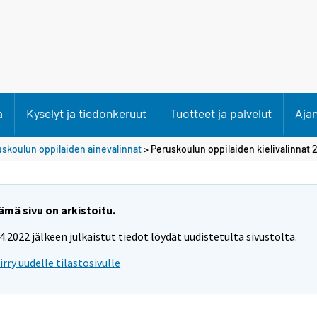
a
Kyselyt ja tiedonkeruut
Tuotteet ja palvelut
Aja
skoulun oppilaiden ainevalinnat
> Peruskoulun oppilaiden kielivalinnat 2
ämä sivu on arkistoitu.
.4.2022 jälkeen julkaistut tiedot löydät uudistetulta sivustolta.
iirry uudelle tilastosivulle