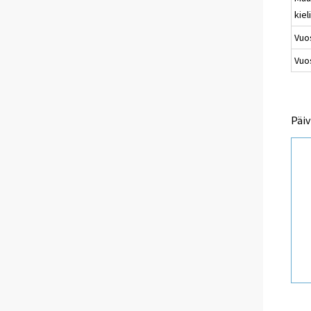
kiel
Vuos
Vuos
Päiv