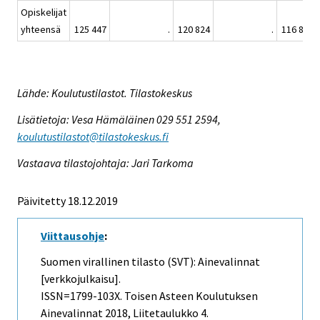
Opiskelijat
yhteensä
125 447
.
120 824
.
116 808
Lähde: Koulutustilastot. Tilastokeskus
Lisätietoja: Vesa Hämäläinen 029 551 2594,
koulutustilastot@tilastokeskus.fi
Vastaava tilastojohtaja: Jari Tarkoma
Päivitetty 18.12.2019
Viittausohje
:
Suomen virallinen tilasto (SVT): Ainevalinnat
[verkkojulkaisu].
ISSN=1799-103X.
Toisen Asteen Koulutuksen
Ainevalinnat
2018, Liitetaulukko 4.