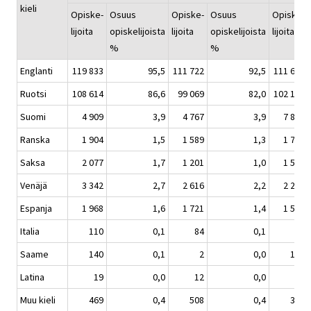
kieli
Opiske-
Osuus
Opiske-
Osuus
Opiske-
lijoita
opiskelijoista
lijoita
opiskelijoista
lijoita
%
%
Englanti
119 833
95,5
111 722
92,5
111 672
Ruotsi
108 614
86,6
99 069
82,0
102 109
Suomi
4 909
3,9
4 767
3,9
7 865
Ranska
1 904
1,5
1 589
1,3
1 796
Saksa
2 077
1,7
1 201
1,0
1 594
Venäjä
3 342
2,7
2 616
2,2
2 212
Espanja
1 968
1,6
1 721
1,4
1 526
Italia
110
0,1
84
0,1
67
Saame
140
0,1
2
0,0
109
Latina
19
0,0
12
0,0
13
Muu kieli
469
0,4
508
0,4
379