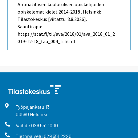
Ammatillisen koulutuksen opiskelijoiden
opiskelemat kielet 2014-2018 . Helsinki:
Tilastokeskus [viitattu: 8.8.2026].
Saantitapa:
https://stat.fi/til/ava/2018/01/ava_2018_01_2
019-12-18_tau_004_fi.html
Työpajankatu
13
00580
Helsinki
Vaihde
029 551 1000
Tietopalvelu
029 551 2220