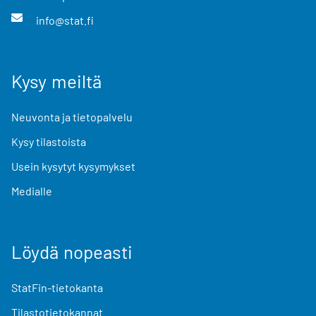
info@stat.fi
Kysy meiltä
Neuvonta ja tietopalvelu
Kysy tilastoista
Usein kysytyt kysymykset
Medialle
Löydä nopeasti
StatFin-tietokanta
Tilastotietokannat