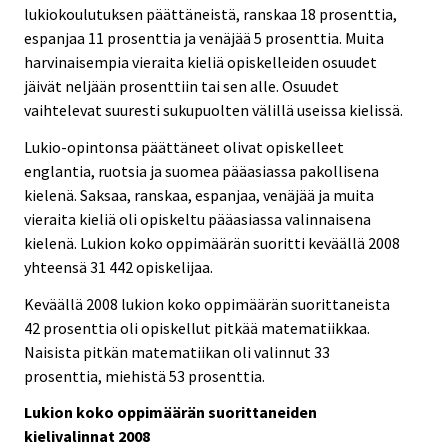
lukiokoulutuksen päättäneistä, ranskaa 18 prosenttia,
espanjaa 11 prosenttia ja venäjää 5 prosenttia. Muita
harvinaisempia vieraita kieliä opiskelleiden osuudet
jäivät neljään prosenttiin tai sen alle. Osuudet
vaihtelevat suuresti sukupuolten välillä useissa kielissä.
Lukio-opintonsa päättäneet olivat opiskelleet
englantia, ruotsia ja suomea pääasiassa pakollisena
kielenä. Saksaa, ranskaa, espanjaa, venäjää ja muita
vieraita kieliä oli opiskeltu pääasiassa valinnaisena
kielenä. Lukion koko oppimäärän suoritti keväällä 2008
yhteensä 31 442 opiskelijaa.
Keväällä 2008 lukion koko oppimäärän suorittaneista
42 prosenttia oli opiskellut pitkää matematiikkaa.
Naisista pitkän matematiikan oli valinnut 33
prosenttia, miehistä 53 prosenttia.
Lukion koko oppimäärän suorittaneiden
kielivalinnat 2008