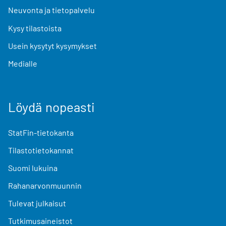
Neuvonta ja tietopalvelu
Kysy tilastoista
Usein kysytyt kysymykset
Medialle
Löydä nopeasti
StatFin-tietokanta
Tilastotietokannat
Suomi lukuina
Rahanarvonmuunnin
Tulevat julkaisut
Tutkimusaineistot