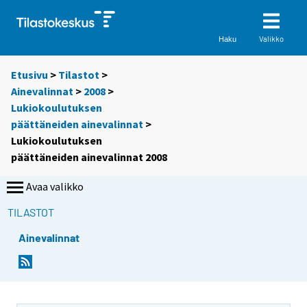
Valikko
Haku
Etusivu
>
Tilastot
>
Ainevalinnat
>
2008
>
Lukiokoulutuksen
päättäneiden ainevalinnat
>
Lukiokoulutuksen
päättäneiden ainevalinnat 2008
Avaa valikko
TILASTOT
Ainevalinnat
S
S
i
i
i
i
r
r