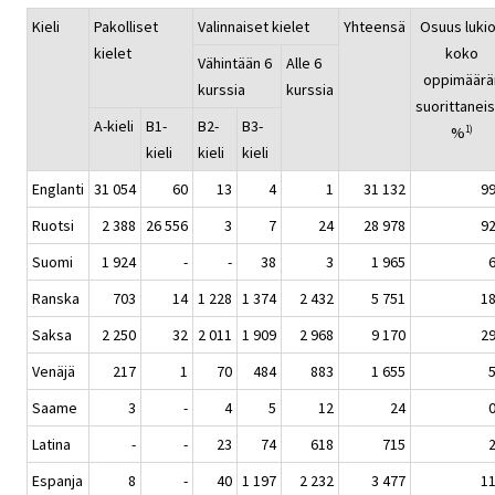
Kieli
Pakolliset
Valinnaiset kielet
Yhteensä
Osuus luki
kielet
koko
Vähintään 6
Alle 6
oppimäärä
kurssia
kurssia
suorittaneis
A-kieli
B1-
B2-
B3-
%
1)
kieli
kieli
kieli
Englanti
31 054
60
13
4
1
31 132
99
Ruotsi
2 388
26 556
3
7
24
28 978
92
Suomi
1 924
-
-
38
3
1 965
6
Ranska
703
14
1 228
1 374
2 432
5 751
18
Saksa
2 250
32
2 011
1 909
2 968
9 170
29
Venäjä
217
1
70
484
883
1 655
5
Saame
3
-
4
5
12
24
0
Latina
-
-
23
74
618
715
2
Espanja
8
-
40
1 197
2 232
3 477
11