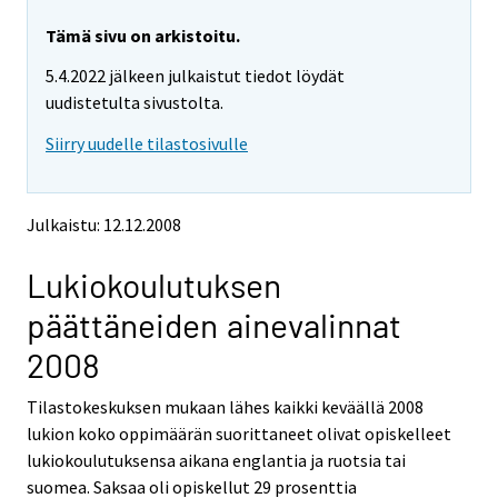
r
r
y
y
Tämä sivu on arkistoitu.
t
t
5.4.2022 jälkeen julkaistut tiedot löydät
t
t
o
o
uudistetulta sivustolta.
i
i
Siirry uudelle tilastosivulle
s
s
e
e
e
e
n
n
Julkaistu: 12.12.2008
p
p
a
a
Lukiokoulutuksen
l
l
v
v
päättäneiden ainevalinnat
e
e
l
l
2008
u
u
u
u
Tilastokeskuksen mukaan lähes kaikki keväällä 2008
n
n
lukion koko oppimäärän suorittaneet olivat opiskelleet
.
.
lukiokoulutuksensa aikana englantia ja ruotsia tai
suomea. Saksaa oli opiskellut 29 prosenttia