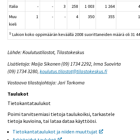
Italia
-
-
3
258
1 003
1 264
4
Muu
1
-
-
4
350
355
1
kieli
Lukion koko oppimäärän keväällä 2008 suorittaneiden määrä oli 31 44
1)
Lähde: Koulutustilastot, Tilastokeskus
Lisätietoja: Maija Sikanen (09) 1734 2292, Irma Suovirta
(09) 1734 3280,
koulutus.tilastot@tilastokeskus.fi
Vastaava tilastojohtaja: Jari Tarkoma
Taulukot
Tietokantataulukot
Poimi tarvitsemiasi tietoja taulukoiksi, tarkastele
tietoja kuvioina, tai lataa dataa käyttöösi.
Tietokantataulukot ja niiden muuttujat
Arkistoidut taulukot