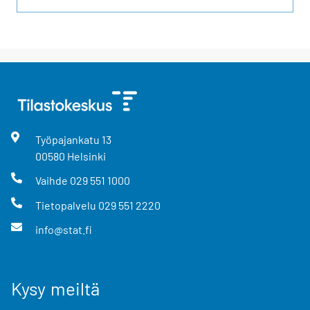
Työpajankatu
13
00580
Helsinki
Vaihde
029 551 1000
Tietopalvelu
029 551 2220
info@stat.fi
Kysy meiltä