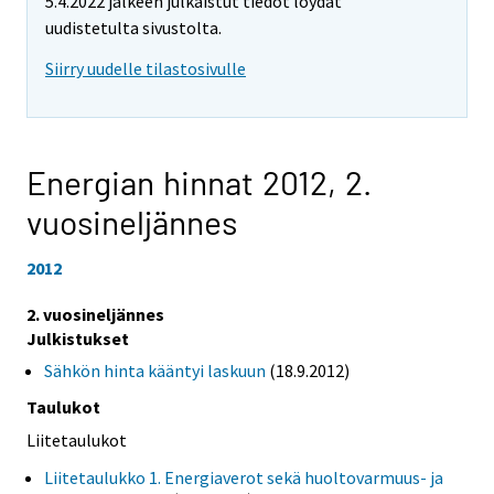
5.4.2022 jälkeen julkaistut tiedot löydät
uudistetulta sivustolta.
Siirry uudelle tilastosivulle
Energian hinnat 2012,
2.
vuosineljännes
2012
2. vuosineljännes
Julkistukset
Sähkön hinta kääntyi laskuun
(18.9.2012)
Taulukot
Liitetaulukot
Liitetaulukko 1. Energiaverot sekä huoltovarmuus- ja