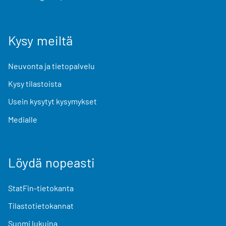
Kysy meiltä
Neuvonta ja tietopalvelu
Kysy tilastoista
Usein kysytyt kysymykset
Medialle
Löydä nopeasti
StatFin-tietokanta
Tilastotietokannat
Suomi lukuina