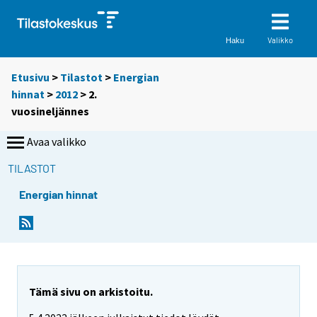
Valikko
Haku
Etusivu
>
Tilastot
>
Energian
hinnat
>
2012
>
2.
vuosineljännes
Avaa valikko
TILASTOT
Energian hinnat
Tämä sivu on arkistoitu.