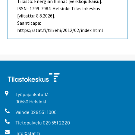
Tilasto: Energian hinnat [verkkojulkaisu].
ISSN=1799-7984. Helsinki: Tilastokeskus
[viitattu: 8.8.2026].
Saantitapa:
https://stat.fi/til/ehi/2012/02/index.html
Työpajankatu
13
00580
Helsinki
Vaihde
029 551 1000
Tietopalvelu
029 551 2220
info@stat.fi