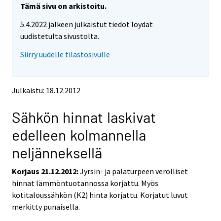
e
e
Tämä sivu on arkistoitu.
m
m
5.4.2022 jälkeen julkaistut tiedot löydät
o
o
v
v
uudistetulta sivustolta.
i
i
Siirry uudelle tilastosivulle
n
n
g
g
t
t
o
o
Julkaistu: 18.12.2012
a
a
n
n
Sähkön hinnat laskivat
o
o
t
t
edelleen kolmannella
h
h
e
e
neljänneksellä
r
r
s
s
Korjaus 21.12.2012:
Jyrsin- ja palaturpeen verolliset
e
e
hinnat lämmöntuotannossa korjattu. Myös
r
r
v
v
kotitaloussähkön (K2) hinta korjattu. Korjatut luvut
i
i
merkitty punaisella.
c
c