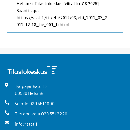
Helsinki: Tilastokeskus [viitattu: 7.8.2026].
Saantitapa:
https://stat.fi/til/ehi/2012/03/ehi_2012_03_2
012-12-18_tie_001_fi.html
Työpajankatu
13
00580
Helsinki
Vaihde
029 551 1000
Tietopalvelu
029 551 2220
info@stat.fi