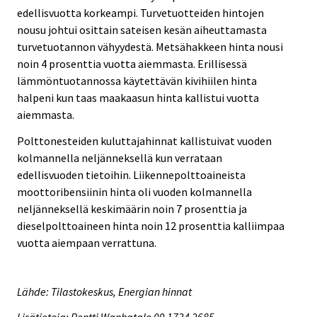
edellisvuotta korkeampi. Turvetuotteiden hintojen
nousu johtui osittain sateisen kesän aiheuttamasta
turvetuotannon vähyydestä. Metsähakkeen hinta nousi
noin 4 prosenttia vuotta aiemmasta. Erillisessä
lämmöntuotannossa käytettävän kivihiilen hinta
halpeni kun taas maakaasun hinta kallistui vuotta
aiemmasta.
Polttonesteiden kuluttajahinnat kallistuivat vuoden
kolmannella neljänneksellä kun verrataan
edellisvuoden tietoihin. Liikennepolttoaineista
moottoribensiinin hinta oli vuoden kolmannella
neljänneksellä keskimäärin noin 7 prosenttia ja
dieselpolttoaineen hinta noin 12 prosenttia kalliimpaa
vuotta aiempaan verrattuna.
Lähde: Tilastokeskus, Energian hinnat