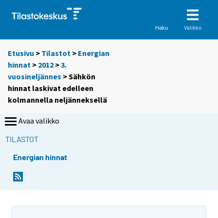
Valikko
Haku
Etusivu
>
Tilastot
>
Energian
hinnat
>
2012
>
3.
vuosineljännes
> Sähkön
hinnat laskivat edelleen
kolmannella neljänneksellä
Avaa valikko
TILASTOT
Energian hinnat
Y
Y
o
o
u
u
a
a
r
r