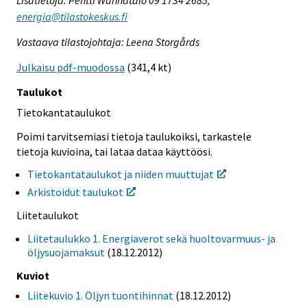
Lisätietoja: Pentti Wanhatalo 09 1734 2685,
energia@tilastokeskus.fi
Vastaava tilastojohtaja: Leena Storgårds
Julkaisu pdf-muodossa
(341,4 kt)
Taulukot
Tietokantataulukot
Poimi tarvitsemiasi tietoja taulukoiksi, tarkastele
tietoja kuvioina, tai lataa dataa käyttöösi.
Tietokantataulukot ja niiden muuttujat
Arkistoidut taulukot
Liitetaulukot
Liitetaulukko 1. Energiaverot sekä huoltovarmuus- ja
öljysuojamaksut
(18.12.2012)
Kuviot
Liitekuvio 1. Öljyn tuontihinnat
(18.12.2012)