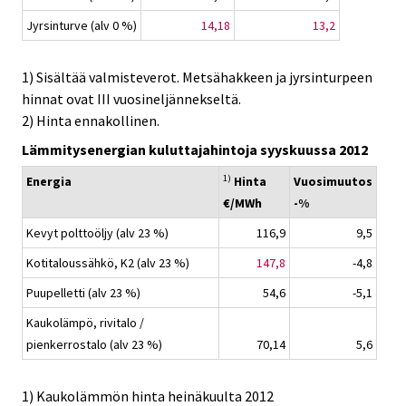
Jyrsinturve (alv 0 %)
14,18
13,2
1) Sisältää valmisteverot. Metsähakkeen ja jyrsinturpeen
hinnat ovat III vuosineljännekseltä.
2) Hinta ennakollinen.
Lämmitysenergian kuluttajahintoja syyskuussa 2012
1)
Energia
Hinta
Vuosimuutos
€/MWh
-%
Kevyt polttoöljy (alv 23 %)
116,9
9,5
Kotitaloussähkö, K2 (alv 23 %)
147,8
-4,8
Puupelletti (alv 23 %)
54,6
-5,1
Kaukolämpö, rivitalo /
pienkerrostalo (alv 23 %)
70,14
5,6
1) Kaukolämmön hinta heinäkuulta 2012