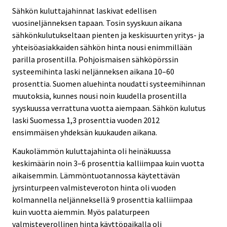
Sähkön kuluttajahinnat laskivat edellisen
vuosineljänneksen tapaan. Tosin syyskuun aikana
sähkönkulutukseltaan pienten ja keskisuurten yritys- ja
yhteisöasiakkaiden sähkön hinta nousi enimmillään
parilla prosentilla. Pohjoismaisen sähköpörssin
systeemihinta laski neljänneksen aikana 10–60
prosenttia. Suomen aluehinta noudatti systeemihinnan
muutoksia, kunnes nousi noin kuudella prosentilla
syyskuussa verrattuna vuotta aiempaan. Sähkön kulutus
laski Suomessa 1,3 prosenttia vuoden 2012
ensimmäisen yhdeksän kuukauden aikana.
Kaukolämmön kuluttajahinta oli heinäkuussa
keskimäärin noin 3–6 prosenttia kalliimpaa kuin vuotta
aikaisemmin. Lämmöntuotannossa käytettävän
jyrsinturpeen valmisteveroton hinta oli vuoden
kolmannella neljänneksellä 9 prosenttia kalliimpaa
kuin vuotta aiemmin. Myös palaturpeen
valmisteverollinen hinta käyttöpaikalla oli