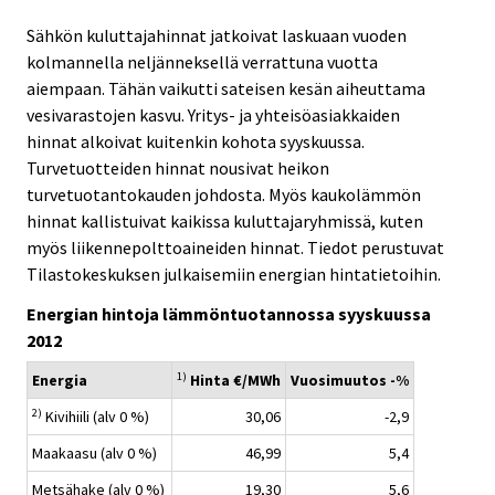
e
e
.
.
Sähkön kuluttajahinnat jatkoivat laskuaan vuoden
kolmannella neljänneksellä verrattuna vuotta
aiempaan. Tähän vaikutti sateisen kesän aiheuttama
vesivarastojen kasvu. Yritys- ja yhteisöasiakkaiden
hinnat alkoivat kuitenkin kohota syyskuussa.
Turvetuotteiden hinnat nousivat heikon
turvetuotantokauden johdosta. Myös kaukolämmön
hinnat kallistuivat kaikissa kuluttajaryhmissä, kuten
myös liikennepolttoaineiden hinnat. Tiedot perustuvat
Tilastokeskuksen julkaisemiin energian hintatietoihin.
Energian hintoja lämmöntuotannossa syyskuussa
2012
1)
Energia
Hinta €/MWh
Vuosimuutos -%
2)
Kivihiili (alv 0 %)
30,06
-2,9
Maakaasu (alv 0 %)
46,99
5,4
Metsähake (alv 0 %)
19,30
5,6