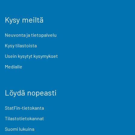
Kysy meiltä
Neuvonta ja tietopalvelu
Kysy tilastoista
Usein kysytyt kysymykset
Medialle
Löydä nopeasti
StatFin-tietokanta
Tilastotietokannat
Suomi lukuina