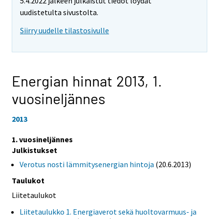
5.4.2022 jälkeen julkaistut tiedot löydät
uudistetulta sivustolta.
Siirry uudelle tilastosivulle
Energian hinnat 2013,
1.
vuosineljännes
2013
1. vuosineljännes
Julkistukset
Verotus nosti lämmitysenergian hintoja
(20.6.2013)
Taulukot
Liitetaulukot
Liitetaulukko 1. Energiaverot sekä huoltovarmuus- ja