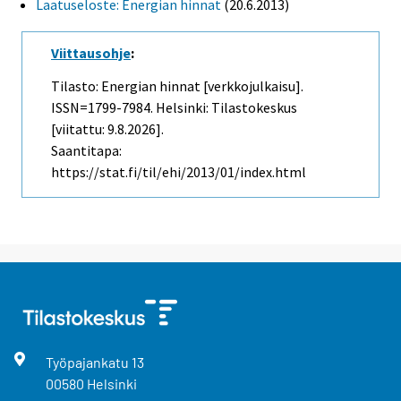
Laatuseloste: Energian hinnat
(20.6.2013)
Viittausohje
:
Tilasto: Energian hinnat [verkkojulkaisu].
ISSN=1799-7984. Helsinki: Tilastokeskus
[viitattu: 9.8.2026].
Saantitapa:
https://stat.fi/til/ehi/2013/01/index.html
Työpajankatu
13
00580
Helsinki