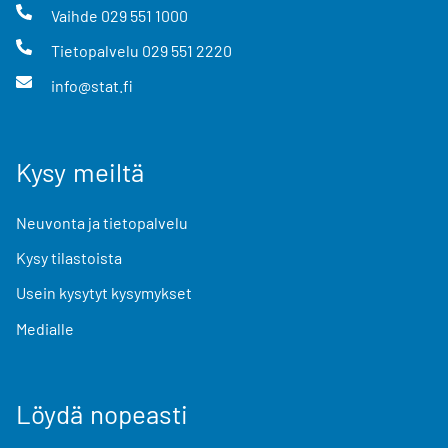
Vaihde
029 551 1000
Tietopalvelu
029 551 2220
info@stat.fi
Kysy meiltä
Neuvonta ja tietopalvelu
Kysy tilastoista
Usein kysytyt kysymykset
Medialle
Löydä nopeasti