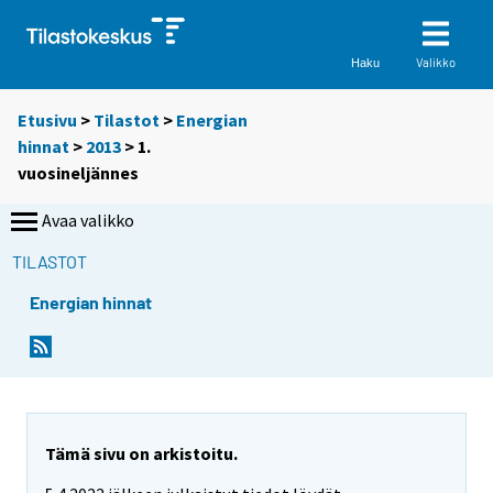
Valikko
Haku
Etusivu
>
Tilastot
>
Energian
hinnat
>
2013
>
1.
vuosineljännes
Avaa valikko
TILASTOT
Energian hinnat
Tämä sivu on arkistoitu.