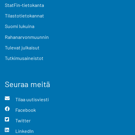
StatFin-tietokanta
Tilastotietokannat
Suomi lukuina
Rahanarvonmuunnin
Tulevat julkaisut
Tutkimusaineistot
Seuraa meitä
Tilaa uutisviesti
Facebook
Twitter
LinkedIn