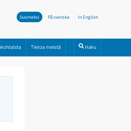
Suomeksi
På svenska
In English
nkohtaista
Tietoa meistä
Haku