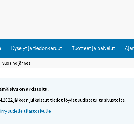
a
Kyselyt ja tiedonkeruut
Tuotteet ja palvelut
Aja
. vuosineljännes
ämä sivu on arkistoitu.
.4.2022 jälkeen julkaistut tiedot löydät uudistetulta sivustolta.
iirry uudelle tilastosivulle