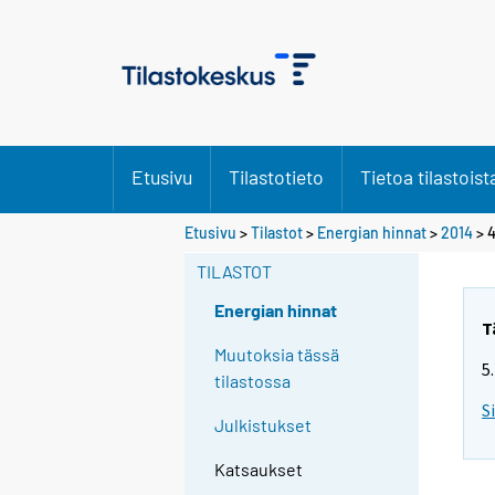
Etusivu
Tilastotieto
Tietoa tilastoist
Etusivu
>
Tilastot
>
Energian hinnat
>
2014
>
4
TILASTOT
Energian hinnat
T
Muutoksia tässä
5
tilastossa
S
Julkistukset
Katsaukset