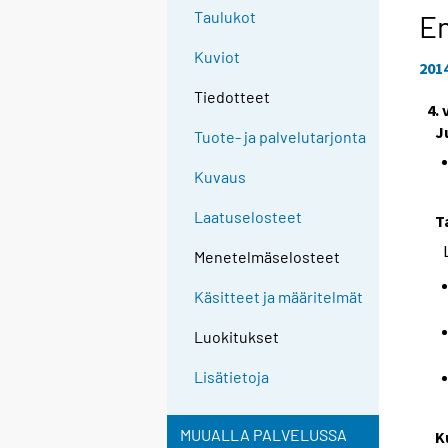
Taulukot
En
Kuviot
201
Tiedotteet
4.
J
Tuote- ja palvelutarjonta
Kuvaus
Laatuselosteet
T
Menetelmäselosteet
Käsitteet ja määritelmät
Luokitukset
Lisätietoja
MUUALLA PALVELUSSA
K