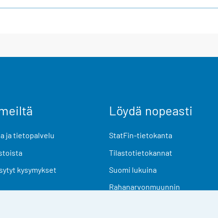
meiltä
Löydä nopeasti
 ja tietopalvelu
StatFin-tietokanta
stoista
Tilastotietokannat
sytyt kysymykset
Suomi lukuina
Rahanarvonmuunnin
Tulevat julkaisut