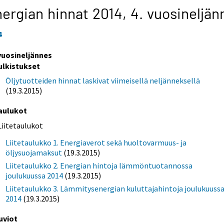
ergian hinnat 2014,
4. vuosineljän
4
 vuosineljännes
ulkistukset
Öljytuotteiden hinnat laskivat viimeisellä neljänneksellä
(19.3.2015)
aulukot
Liitetaulukot
Liitetaulukko 1. Energiaverot sekä huoltovarmuus- ja
öljysuojamaksut
(19.3.2015)
Liitetaulukko 2. Energian hintoja lämmöntuotannossa
joulukuussa 2014
(19.3.2015)
Liitetaulukko 3. Lämmitysenergian kuluttajahintoja joulukuuss
2014
(19.3.2015)
uviot