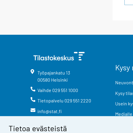
Kysy 
Työpajankatu
13
00580
Helsinki
Neuvonta
Vaihde
029 551 1000
Kysy tila
Tietopalvelu
029 551 2220
Usein ky
info@stat.fi
Medialle
Tietoa evästeistä